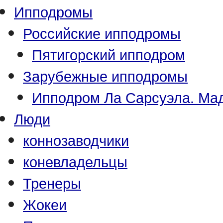
Ипподромы
Российские ипподромы
Пятигорский ипподром
Зарубежные ипподромы
Ипподром Ла Сарсуэла. Мад
Люди
коннозаводчики
коневладельцы
Тренеры
Жокеи