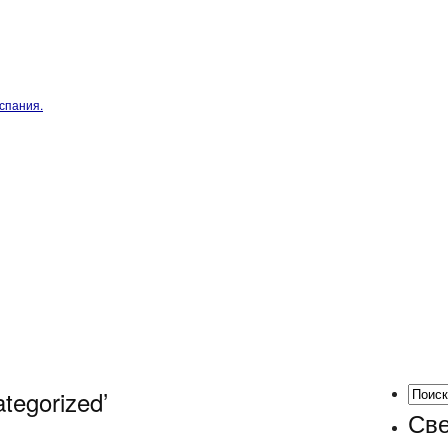
спания.
tegorized’
Све