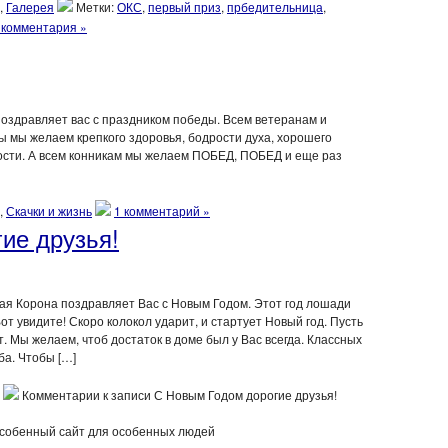
,
Галерея
Метки:
ОКС
,
первый приз
,
прбедительница
,
 комментария »
поздравляет вас с праздником победы. Всем ветеранам и
 мы желаем крепкого здоровья, бодрости духа, хорошего
ости. А всем конникам мы желаем ПОБЕД, ПОБЕД и еще раз
,
Скачки и жизнь
1 комментарий »
ие друзья!
ая Корона поздравляет Вас с Новым Годом. Этот год лошади
т увидите! Скоро колокол ударит, и стартует Новый год. Пусть
т. Мы желаем, чтоб достаток в доме был у Вас всегда. Классных
ба. Чтобы […]
Комментарии
к записи С Новым Годом дорогие друзья!
собенный сайт для особенных людей