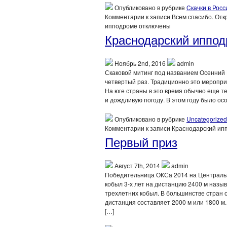
Опубликовано в рубрике
Cкачки в Росс
Комментарии
к записи Всем спасибо. Отк
ипподроме
отключены
Краснодарский иппод
Ноябрь 2nd, 2016
admin
Скаковой митинг под названием Осенний 
четвертый раз. Традиционно это меропри
На юге страны в это время обычно еще те
и дождливую погоду. В этом году было ос
Опубликовано в рубрике
Uncategorized
Комментарии
к записи Краснодарский ип
Первый приз
Август 7th, 2014
admin
Победительница ОКСа 2014 на Централь
кобыл 3-х лет на дистанцию 2400 м назы
трехлетних кобыл. В большинстве стран 
дистанция составляет 2000 м или 1800 
[…]