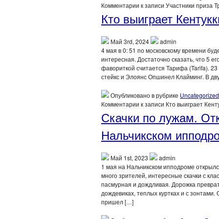
Комментарии
к записи Участники приза 
Кто выиграет Кентукк
Май 3rd, 2024
admin
4 мая в 0: 51 по московскому времени бу
интересная. Достаточно сказать, что 5 е
фавориткой считается Тарифа (Tarifa). 2
стейкс и Элоянс Опшинел Клайминг. В дв
Опубликовано в рубрике
Uncategorized
Комментарии
к записи Кто выиграет Кент
Скачки по лужам. Отк
Нальчикском ипподр
Май 1st, 2023
admin
1 мая на Нальчикском ипподроме открылс
много зрителей, интересные скачки с кла
пасмурная и дождливая. Дорожка преврат
дождевиках, теплых куртках и с зонтами. 
пришел […]