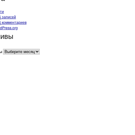
ти
S
записей
S
комментариев
dPress.org
хивы
ы