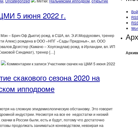
ии
,
Uncategorized
Метки:
Нальчикский ипподром
,
открытие
Вой
ЦМИ 5 июня 2022 г.
RS
RS
Wor
Ар
 Мэн – Брич Оф Дьюти) рожд. в США, вл. Э.И.Мордухович, тренер
нти Алекс) рождена в ООО «НПГ «Сады Придонья», вл. ООО
алов Дрэгстер (Камачо – Хоупэндлав) рожд. в Ирландии, вл. ИП
каковой Синдикат), тренер […]
Архив
Комментарии
к записи Участники скачек на ЦМИ 5 июня 2022
ие скакового сезона 2020 на
ском ипподроме
смотря на сложную эпидемиологическую обстановку. Это говорит
ромной индустрии. Несмотря на все ее недостатки и низкий
скачки в России были, есть и будут, потому что достаточно
 готовы продолжать заниматься коневодством, невзирая на