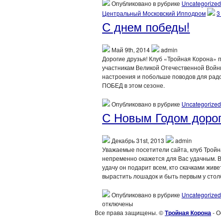
Опубликовано в рубрике
Uncategorized
Центральный Московский Ипподром
3
С днем победы!
Май 9th, 2014
admin
Дорогие друзья! Клуб «Тройная Корона» 
участникам Великой Отечественной Войны
настроения и побольше поводов для рад
ПОБЕД в этом сезоне.
Опубликовано в рубрике
Uncategorized
С Новым Годом дорог
Декабрь 31st, 2013
admin
Уважаемые посетители сайта, клуб Тройн
непременно окажется для Вас удачным. Во
удачу он подарит всем, кто скачками живе
вырастить лошадок и быть первым у стол
Опубликовано в рубрике
Uncategorized
отключены
Все права защищены. ©
Тройная Корона
- О