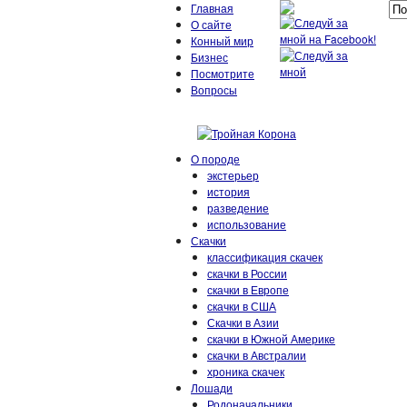
Главная
О сайте
Конный мир
Бизнес
Посмотрите
Вопросы
О породе
экстерьер
история
разведение
использование
Скачки
классификация скачек
скачки в России
скачки в Европе
скачки в США
Скачки в Азии
скачки в Южной Америке
скачки в Австралии
хроника скачек
Лошади
Родоначальники