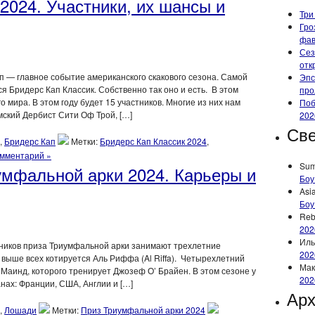
2024. Участники, их шансы и
Три
Гро
фа
Сез
отк
п — главное событие американского скакового сезона. Самой
Эпс
ся Бридерс Кап Классик. Собственно так оно и есть. В этом
про
 мира. В этом году будет 15 участников. Многие из них нам
Поб
мский Дербист Сити Оф Трой, […]
202
Све
,
Бридерс Кап
Метки:
Бридерс Кап Классик 2024
,
омментарий »
Su
умфальной арки 2024. Карьеры и
Боу
Asi
Боу
Reb
202
Иль
тников приза Триумфальной арки занимают трехлетние
202
выше всех котируется Аль Риффа (Al Riffa). Четырехлетний
Мак
Маинд, которого тренирует Джозеф О’ Брайен. В этом сезоне у
202
нах: Франции, США, Англии и […]
Ар
,
Лошади
Метки:
Приз Триумфальной арки 2024