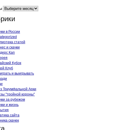
ы
рики
чки в России
ategorized
лиотека статей
нес и скачки
дерс Кап
ерея
айский Кубок
ей Клуб
 играть и выигрывать
шади
ди
з Триумфальной Арки
зы "тройной короны"
чки за рубежом
чки и жизнь
бытия
атика сайта
ника скачек
та