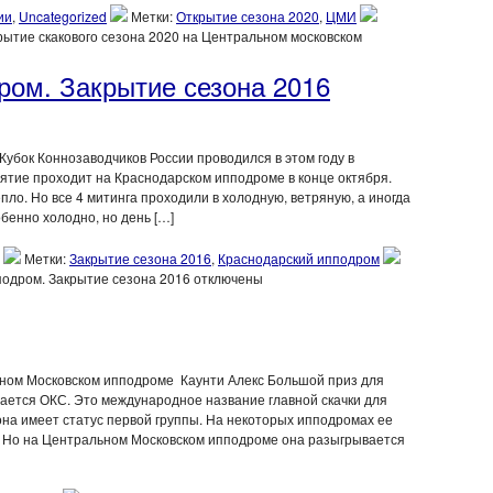
ии
,
Uncategorized
Метки:
Открытие сезона 2020
,
ЦМИ
рытие скакового сезона 2020 на Центральном московском
ром. Закрытие сезона 2016
Кубок Коннозаводчиков России проводился в этом году в
ятие проходит на Краснодарском ипподроме в конце октября.
пло. Но все 4 митинга проходили в холодную, ветряную, а иногда
обенно холодно, но день […]
Метки:
Закрытие сезона 2016
,
Краснодарский ипподром
подром. Закрытие сезона 2016
отключены
ном Московском ипподроме Каунти Алекс Большой приз для
вается ОКС. Это международное название главной скачки для
она имеет статус первой группы. На некоторых ипподромах ее
м. Но на Центральном Московском ипподроме она разыгрывается