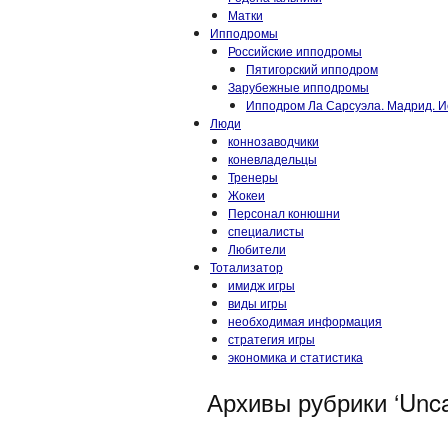
Матки
Ипподромы
Российские ипподромы
Пятигорский ипподром
Зарубежные ипподромы
Ипподром Ла Сарсуэла. Мадрид. И
Люди
коннозаводчики
коневладельцы
Тренеры
Жокеи
Персонал конюшни
специалисты
Любители
Тотализатор
имидж игры
виды игры
необходимая информация
стратегия игры
экономика и статистика
Архивы рубрики ‘Unca