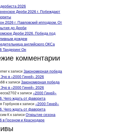
 дербиста 2026
зненское Дерби 2026 г. Побеждают
вориты
он 2026 г. Павловский ипподром. От
рытия до Дерби
омское Дерби 2026. Победа под
ливным дождем
едительница английского ОКСа
6 Тандеринг Он
жие комментарии
mmer
к записи
Закономерная победа
 Эчо в «2000 Гиней» 2026
a68
к записи
Закономерная победа
 Эчо в «2000 Гиней» 2026
ecca2702
к записи
«2000 Гиней»
6. Чего ждать от фаворита
я Горбунов
к записи
«2000 Гиней»
6. Чего ждать от фаворита
сим К
к записи
Открытие сезона
6 в Грозном и Краснодаре
хивы