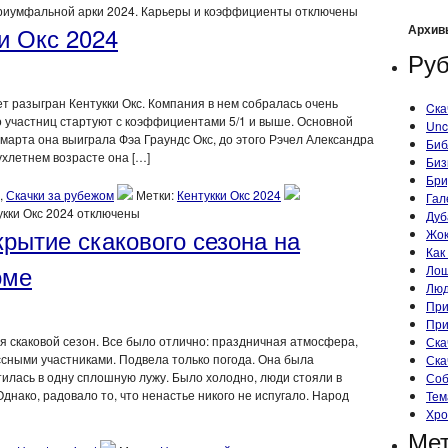
Триумфальной арки 2024. Карьеры и коэффициенты
отключены
Архив
и Окс 2024
Руб
дет разыгран Кентукки Окс. Компания в нем собралась очень
Cка
го участниц стартуют с коэффициентами 5/1 и выше. Основной
Unc
3 марта она выиграла Фэа Граундс Окс, до этого Рэчел Александра
Биб
ухлетнем возрасте она […]
Биз
Бри
,
Скачки за рубежом
Метки:
Кентукки Окс 2024
Гал
укки Окс 2024
отключены
Дуб
рытие скакового сезона на
Жок
Как
оме
Ло
Лю
При
При
я скаковой сезон. Все было отлично: праздничная атмосфера,
Ска
ссными участниками. Подвела только погода. Она была
Ска
илась в одну сплошную лужу. Было холодно, люди стояли в
Со
Однако, радовало то, что ненастье никого не испугало. Народ
Тем
Хро
Ме