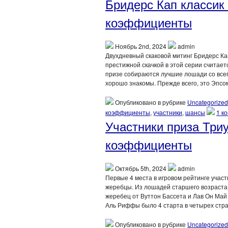
Бридерс Кап классик 
коэффициенты
Ноябрь 2nd, 2024
admin
Двухдневный скаковой митинг Бридерс Ка
престижной скачкой в этой серии считает
призе собираются лучшие лошади со всего
хорошо знакомы. Прежде всего, это Эпсо
Опубликовано в рубрике
Uncategorized
коэффициенты
,
участники
,
шансы
1 к
Участники приза Три
коэффициенты
Октябрь 5th, 2024
admin
Первые 4 места в игровом рейтинге учас
жеребцы. Из лошадей старшего возраста 
жеребец от Вуттон Бассета и Лав Он Май 
Аль Риффы было 4 старта в четырех стра
Опубликовано в рубрике
Uncategorized