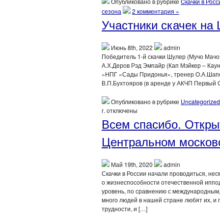
Опубликовано в рубрике
Cкачки в Росс
сезона
2 комментария »
Участники скачек на 
Июнь 8th, 2022
admin
Победитель 1-й скачки Шулер (Мучо Мачо
А.Х.Деров Рэд Эмпайр (Кап Мэйкер – Кау
«НПГ «Сады Придонья», тренер О.А.Шапов
В.П.Бухтояров (в аренде у АКЧП Первый С
Опубликовано в рубрике
Uncategorized
г.
отключены
Всем спасибо. Открыт
Центральном москов
Май 19th, 2020
admin
Скачки в России начали проводиться, не
о жизнеспособности отечественной иппод
уровень, по сравнению с международным, 
много людей в нашей стране любят их, и
трудности, и […]