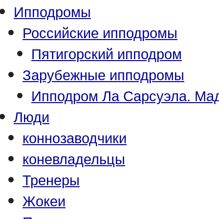
Ипподромы
Российские ипподромы
Пятигорский ипподром
Зарубежные ипподромы
Ипподром Ла Сарсуэла. Мад
Люди
коннозаводчики
коневладельцы
Тренеры
Жокеи