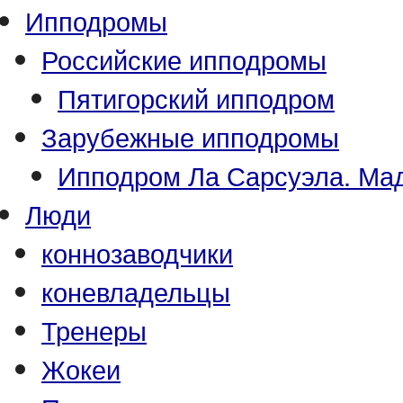
Ипподромы
Российские ипподромы
Пятигорский ипподром
Зарубежные ипподромы
Ипподром Ла Сарсуэла. Мад
Люди
коннозаводчики
коневладельцы
Тренеры
Жокеи