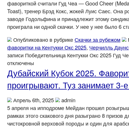
фавориткой считали Гуд Чea — Good Cheer (Meda
Toast), тренер Брэд Кокс, жокей Луис Саес. Она 
заводе Годольфина и принадлежит этому синдика
проиграла ни одной скачки. У нее у нее было 6 ст
Опубликовано в рубрике
Скачки за рубежом
фаворитки на Кентукки Окс 2025
,
Черчилль Даунс
записи Победительница Кентукки Окс 2025 Гуд Че
отключены
Дубайский Кубок 2025. Фавори
проигрывают. Туз занимает 3-е
Апрель 6th, 2025
admin
5 апреля на ипподроме Мейдан прошел розыгрыш
рамках этого скакового дня разыграно 8 призов 
чистокровной верховой породы и один для арабс