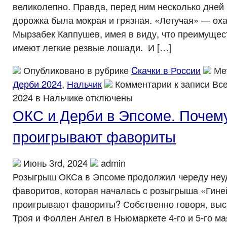
великолепно. Правда, перед ним несколько дней
дорожка была мокрая и грязная. «Летучая» — ох
Мырзабек Каппушев, имея в виду, что преимущес
имеют легкие резвые лошади. И […]
Опубликовано в рубрике
Cкачки в России
Ме
Дерби 2024
,
Нальчик
Комментарии
к записи Вс
2024 в Нальчике
отключены
ОКС и Дерби в Эпсоме. Почем
проигрывают фавориты
Июнь 3rd, 2024
admin
Розыгрыш ОКСа в Эпсоме продолжил череду неу
фаворитов, которая началась с розыгрыша «Гине
проигрывают фавориты? Собственно говоря, вы
Троя и Фоллен Ангел в Ньюмаркете 4-го и 5-го ма