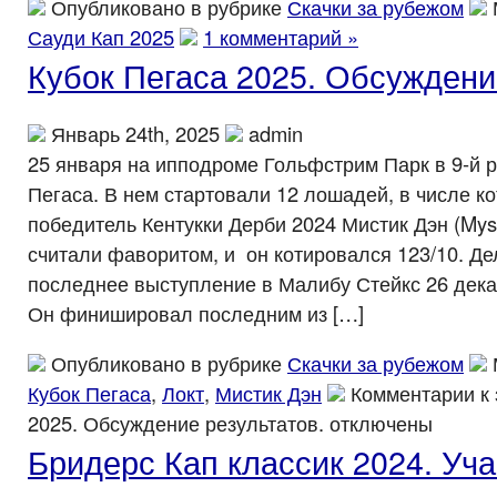
Опубликовано в рубрике
Скачки за рубежом
Сауди Кап 2025
1 комментарий »
Кубок Пегаса 2025. Обсуждени
Январь 24th, 2025
admin
25 января на ипподроме Гольфстрим Парк в 9-й 
Пегаса. В нем стартовали 12 лошадей, в числе 
победитель Кентукки Дерби 2024 Мистик Дэн (Myst
считали фаворитом, и он котировался 123/10. Дел
последнее выступление в Малибу Стейкс 26 дек
Он финишировал последним из […]
Опубликовано в рубрике
Скачки за рубежом
Кубок Пегаса
,
Локт
,
Мистик Дэн
Комментарии
к 
2025. Обсуждение результатов.
отключены
Бридерс Кап классик 2024. Уча