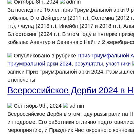
Октябрь 8th, 2024
admin
За последние 15 лет приз Триумфальной арки 9 
кобылы. Это Дейндрим (2011 г.), Солемиа (2012 г.
гг.), Фаунд (2016 г.), Инейбл (2017 и 2018 гг.), Аль
Блюстокинг (2024 г.). В этом году в пятерке приз
кобылы: Авентур и Севенна’с Найт и 2 жеребца-
Опубликовано в рубрике
Приз Триумфальной А
Триумфальной арки 2024
,
результаты
,
участники
записи Приз триумфальной арки 2024. Размышл
отключены
Всероссийское Дерби 2024 в Н
Сентябрь 9th, 2024
admin
Всероссийское Дерби в этом году разыграли на 
ипподроме. Его работники отлично подготовились
мероприятию, и Праздник Чистокровного конноз