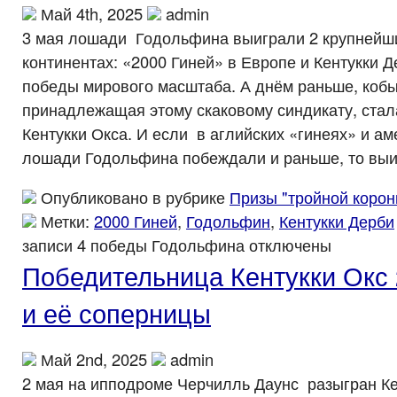
Май 4th, 2025
admin
3 мая лошади Годольфина выиграли 2 крупнейши
континентах: «2000 Гиней» в Европе и Кентукки 
победы мирового масштаба. А днём раньше, кобы
принадлежащая этому скаковому синдикату, ста
Кентукки Окса. И если в аглийских «гинеях» и а
лошади Годольфина побеждали и раньше, то выиг
Опубликовано в рубрике
Призы "тройной корон
Метки:
2000 Гиней
,
Годольфин
,
Кентукки Дерби
записи 4 победы Годольфина
отключены
Победительница Кентукки Окс 
и её соперницы
Май 2nd, 2025
admin
2 мая на ипподроме Черчилль Даунс разыгран Ке