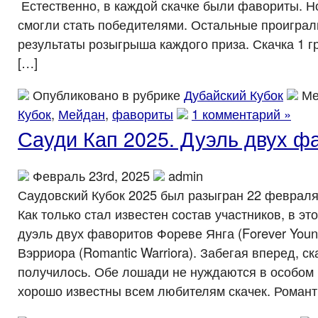
Естественно, в каждой скачке были фавориты. Но
смогли стать победителями. Остальные проигра
результаты розыгрыша каждого приза. Скачка 1 
[…]
Опубликовано в рубрике
Дубайский Кубок
Ме
Кубок
,
Мейдан
,
фавориты
1 комментарий »
Сауди Кап 2025. Дуэль двух ф
Февраль 23rd, 2025
admin
Саудовский Кубок 2025 был разыгран 22 февраля
Как только стал известен состав участников, в эт
дуэль двух фаворитов Фореве Янга (Forever You
Вэрриора (Romantic Warriora). Забегая вперед, ск
получилось. Обе лошади не нуждаются в особом п
хорошо известны всем любителям скачек. Романт