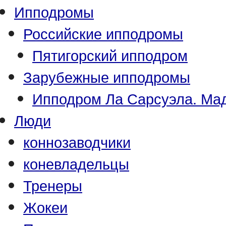
Ипподромы
Российские ипподромы
Пятигорский ипподром
Зарубежные ипподромы
Ипподром Ла Сарсуэла. Мад
Люди
коннозаводчики
коневладельцы
Тренеры
Жокеи