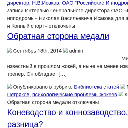
директор
,
Н.В.Исаков
,
ОАО "Российские Ипподро
записи Интервью Генерального директора ОАО «
ипподромы» Николая Васильевича Исакова для 
и Конный спорт»
отключены
Обратная сторона медали
Сентябрь 18th, 2014
admin
Михаил Петр
известный в прошлом жокей, а ныне не менее из
тренер. Он обладает […]
Опубликовано в рубрике
Библиотека статей
Петряков
,
психологические проблемы жокеев
К
Обратная сторона медали
отключены
Коневодство и коннозаводство.
разница?