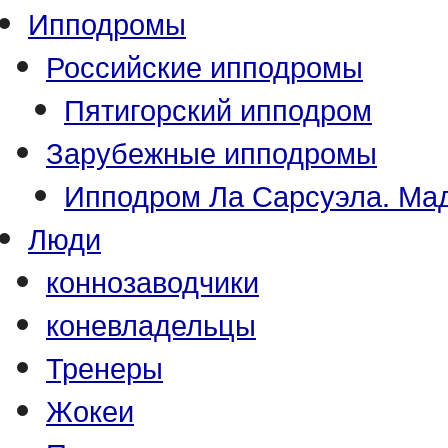
Ипподромы
Российские ипподромы
Пятигорский ипподром
Зарубежные ипподромы
Ипподром Ла Сарсуэла. Мад
Люди
коннозаводчики
коневладельцы
Тренеры
Жокеи