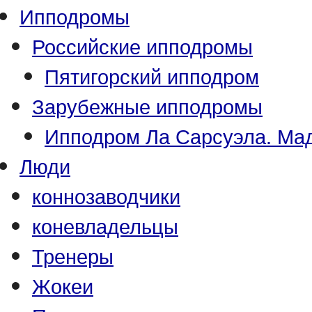
Ипподромы
Российские ипподромы
Пятигорский ипподром
Зарубежные ипподромы
Ипподром Ла Сарсуэла. Мад
Люди
коннозаводчики
коневладельцы
Тренеры
Жокеи