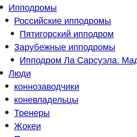
Ипподромы
Российские ипподромы
Пятигорский ипподром
Зарубежные ипподромы
Ипподром Ла Сарсуэла. Мад
Люди
коннозаводчики
коневладельцы
Тренеры
Жокеи