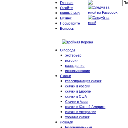
Главная
О сайте
Конный мир
Бизнес
Посмотрите
Вопросы
О породе
экстерьер
история
разведение
использование
Скачки
классификация скачек
скачки в России
скачки в Европе
скачки в США
Скачки в Азии
скачки в Южной Америке
скачки в Австралии
хроника скачек
Лошади
Родоначальники