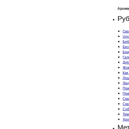
Архив
Руб
Cка
Unc
Биб
Биз
Бри
Гал
Дуб
Жок
Как
Ло
Лю
При
При
Ска
Ска
Со
Тем
Хро
Ме