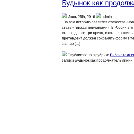
Будынок как продолж
Июнь 25th, 2016
admin
За всю историю развития отечественного
стать «трижды венчаными». В России этот
стран, где все три приза, составляющие
претендент должен сохранять форму в те
звание […]
Опубликовано в рубрике
Библиотека с
записи Будынок как продолжатель линии