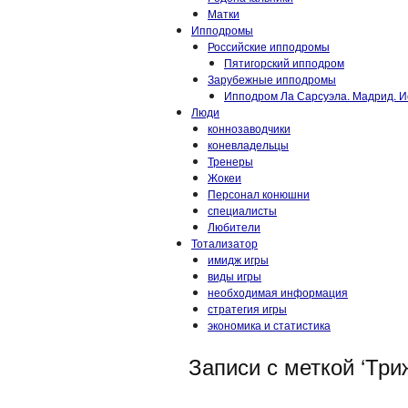
Матки
Ипподромы
Российские ипподромы
Пятигорский ипподром
Зарубежные ипподромы
Ипподром Ла Сарсуэла. Мадрид. И
Люди
коннозаводчики
коневладельцы
Тренеры
Жокеи
Персонал конюшни
специалисты
Любители
Тотализатор
имидж игры
виды игры
необходимая информация
стратегия игры
экономика и статистика
Записи с меткой ‘Тр