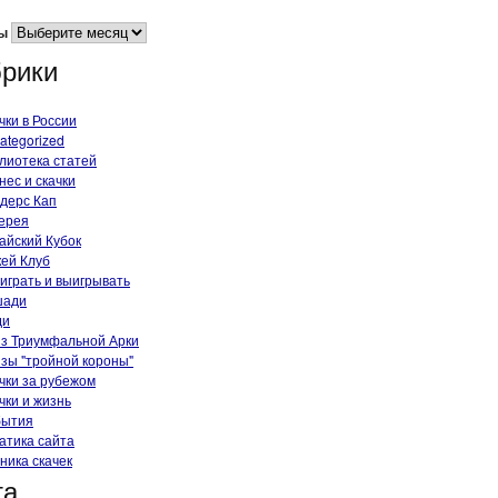
ы
рики
чки в России
ategorized
лиотека статей
нес и скачки
дерс Кап
ерея
айский Кубок
ей Клуб
 играть и выигрывать
шади
ди
з Триумфальной Арки
зы "тройной короны"
чки за рубежом
чки и жизнь
бытия
атика сайта
ника скачек
та