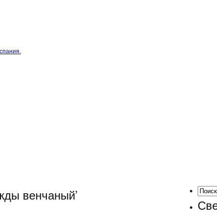
спания.
ижды венчаный’
Све