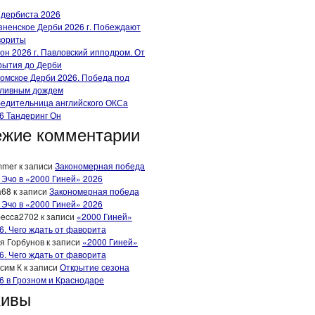
 дербиста 2026
зненское Дерби 2026 г. Побеждают
вориты
он 2026 г. Павловский ипподром. От
рытия до Дерби
омское Дерби 2026. Победа под
ливным дождем
едительница английского ОКСа
6 Тандеринг Он
жие комментарии
mmer
к записи
Закономерная победа
 Эчо в «2000 Гиней» 2026
a68
к записи
Закономерная победа
 Эчо в «2000 Гиней» 2026
ecca2702
к записи
«2000 Гиней»
6. Чего ждать от фаворита
я Горбунов
к записи
«2000 Гиней»
6. Чего ждать от фаворита
сим К
к записи
Открытие сезона
6 в Грозном и Краснодаре
хивы