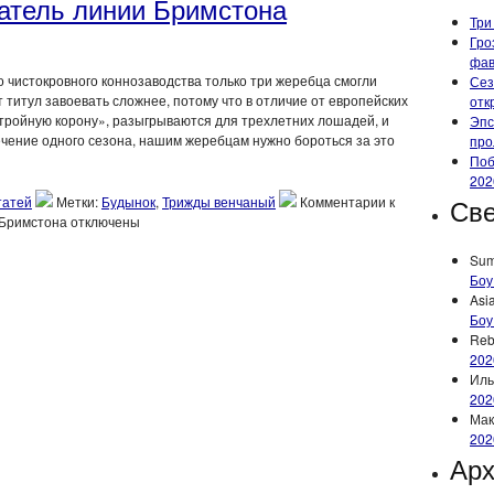
атель линии Бримстона
Три
Гро
фа
 чистокровного коннозаводства только три жеребца смогли
Сез
 титул завоевать сложнее, потому что в отличие от европейских
отк
 «тройную корону», разыгрываются для трехлетних лошадей, и
Эпс
чение одного сезона, нашим жеребцам нужно бороться за это
про
Поб
202
Све
татей
Метки:
Будынок
,
Трижды венчаный
Комментарии
к
 Бримстона
отключены
Su
Боу
Asi
Боу
Reb
202
Иль
202
Мак
202
Ар