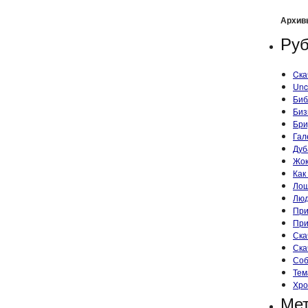
Архив
Руб
Cка
Unc
Биб
Биз
Бри
Гал
Дуб
Жок
Как
Ло
Лю
При
При
Ска
Ска
Со
Тем
Хро
Ме