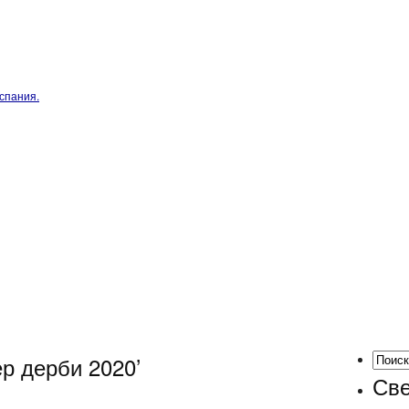
спания.
ер дерби 2020’
Све