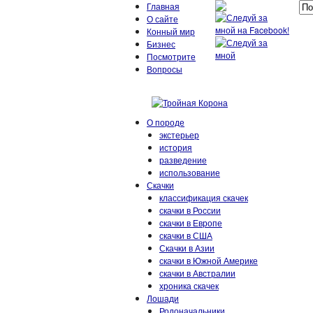
Главная
О сайте
Конный мир
Бизнес
Посмотрите
Вопросы
О породе
экстерьер
история
разведение
использование
Скачки
классификация скачек
скачки в России
скачки в Европе
скачки в США
Скачки в Азии
скачки в Южной Америке
скачки в Австралии
хроника скачек
Лошади
Родоначальники