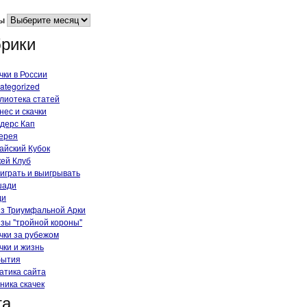
ы
рики
чки в России
ategorized
лиотека статей
нес и скачки
дерс Кап
ерея
айский Кубок
ей Клуб
 играть и выигрывать
шади
ди
з Триумфальной Арки
зы "тройной короны"
чки за рубежом
чки и жизнь
бытия
атика сайта
ника скачек
та