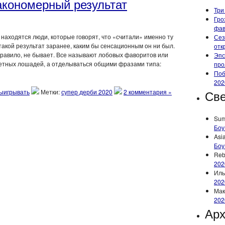
акономерный результат
Три
Гро
фа
находятся люди, которые говорят, что «считали» именно ту
Сез
такой результат заранее, каким бы сенсационным он ни был.
отк
к правило, не бывает. Все называют лобовых фаворитов или
Эпс
етных лошадей, а отделываться общими фразами типа:
про
Поб
202
Све
выигрывать
Метки:
супер дерби 2020
2 комментария »
Su
Боу
Asi
Боу
Reb
202
Иль
202
Мак
202
Ар