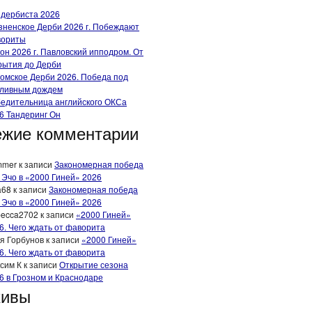
 дербиста 2026
зненское Дерби 2026 г. Побеждают
вориты
он 2026 г. Павловский ипподром. От
рытия до Дерби
омское Дерби 2026. Победа под
ливным дождем
едительница английского ОКСа
6 Тандеринг Он
жие комментарии
mmer
к записи
Закономерная победа
 Эчо в «2000 Гиней» 2026
a68
к записи
Закономерная победа
 Эчо в «2000 Гиней» 2026
ecca2702
к записи
«2000 Гиней»
6. Чего ждать от фаворита
я Горбунов
к записи
«2000 Гиней»
6. Чего ждать от фаворита
сим К
к записи
Открытие сезона
6 в Грозном и Краснодаре
хивы