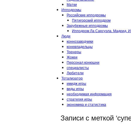
Матки
Ипподромы
Российские ипподромы
Пятигорский ипподром
Зарубежные ипподромы
Ипподром Ла Сарсуэла. Мадрид. И
Люди
коннозаводчики
коневладельцы
Тренеры
Жокеи
Персонал конюшни
специалисты
Любители
Тотализатор
имидж игры
виды игры
необходимая информация
стратегия игры
экономика и статистика
Записи с меткой ‘суп