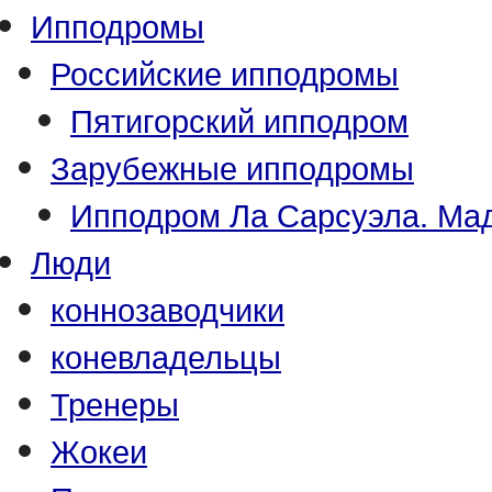
Ипподромы
Российские ипподромы
Пятигорский ипподром
Зарубежные ипподромы
Ипподром Ла Сарсуэла. Мад
Люди
коннозаводчики
коневладельцы
Тренеры
Жокеи