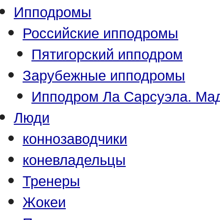
Ипподромы
Российские ипподромы
Пятигорский ипподром
Зарубежные ипподромы
Ипподром Ла Сарсуэла. Мад
Люди
коннозаводчики
коневладельцы
Тренеры
Жокеи