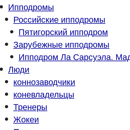
Ипподромы
Российские ипподромы
Пятигорский ипподром
Зарубежные ипподромы
Ипподром Ла Сарсуэла. Мад
Люди
коннозаводчики
коневладельцы
Тренеры
Жокеи