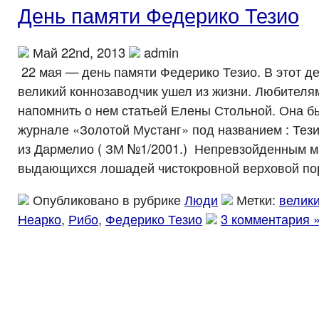
День памяти Федерико Тезио
Май 22nd, 2013
admin
22 мая — день памяти Федерико Тезио. В этот де
великий коннозаводчик ушел из жизни. Любителям
напомнить о нем статьей Елены Стольной. Она б
журнале «Золотой Мустанг» под названием : Тез
из Дармелио ( ЗМ №1/2001.) Непревзойденным м
выдающихся лошадей чистокровной верховой по
Опубликовано в рубрике
Люди
Метки:
велик
Неарко
,
Рибо
,
Федерико Тезио
3 комментария 