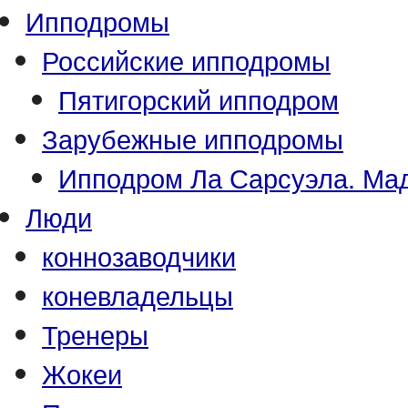
Ипподромы
Российские ипподромы
Пятигорский ипподром
Зарубежные ипподромы
Ипподром Ла Сарсуэла. Мад
Люди
коннозаводчики
коневладельцы
Тренеры
Жокеи