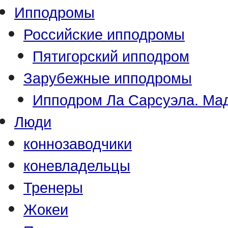
Ипподромы
Российские ипподромы
Пятигорский ипподром
Зарубежные ипподромы
Ипподром Ла Сарсуэла. Мад
Люди
коннозаводчики
коневладельцы
Тренеры
Жокеи