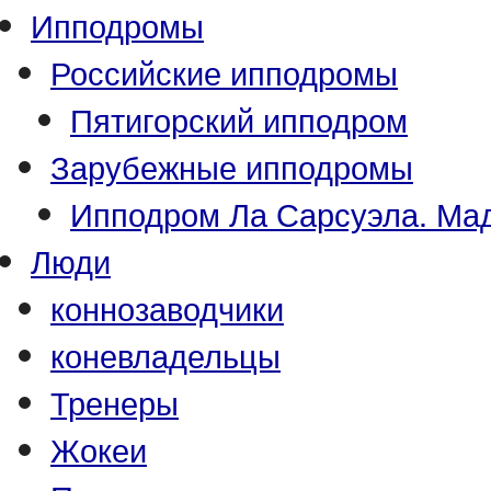
Ипподромы
Российские ипподромы
Пятигорский ипподром
Зарубежные ипподромы
Ипподром Ла Сарсуэла. Мад
Люди
коннозаводчики
коневладельцы
Тренеры
Жокеи