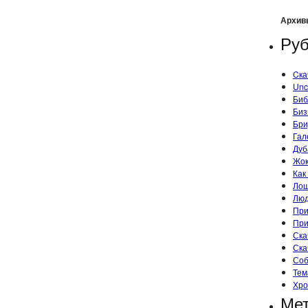
Архив
Руб
Cка
Unc
Биб
Биз
Бри
Гал
Дуб
Жок
Как
Ло
Лю
При
При
Ска
Ска
Со
Тем
Хро
Ме