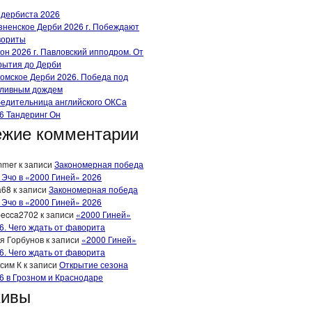
 дербиста 2026
зненское Дерби 2026 г. Побеждают
вориты
он 2026 г. Павловский ипподром. От
рытия до Дерби
омское Дерби 2026. Победа под
ливным дождем
едительница английского ОКСа
6 Тандеринг Он
жие комментарии
mmer
к записи
Закономерная победа
 Эчо в «2000 Гиней» 2026
a68
к записи
Закономерная победа
 Эчо в «2000 Гиней» 2026
ecca2702
к записи
«2000 Гиней»
6. Чего ждать от фаворита
я Горбунов
к записи
«2000 Гиней»
6. Чего ждать от фаворита
сим К
к записи
Открытие сезона
6 в Грозном и Краснодаре
хивы