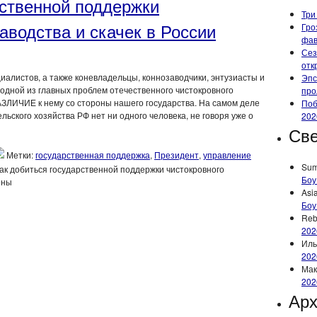
рственной поддержки
Три
аводства и скачек в России
Гро
фа
Сез
отк
алистов, а также коневладельцы, коннозаводчики, энтузиасты и
Эпс
 одной из главных проблем отечественного чистокровного
про
ЛИЧИЕ к нему со стороны нашего государства. На самом деле
Поб
льского хозяйства РФ нет ни одного человека, не говоря уже о
202
Све
Метки:
государственная поддержка
,
Президент
,
управление
Su
Как добиться государственной поддержки чистокровного
Боу
ены
Asi
Боу
Reb
202
Иль
202
Мак
202
Ар