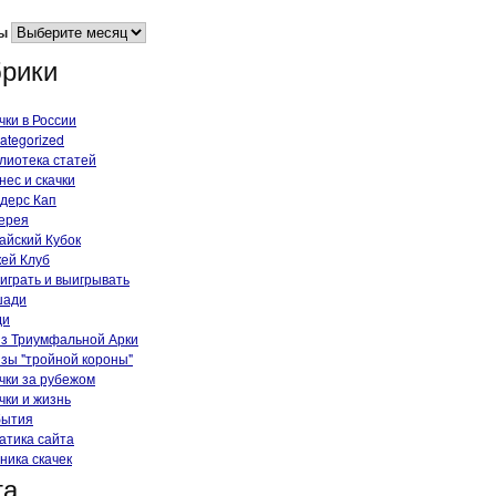
ы
рики
чки в России
ategorized
лиотека статей
нес и скачки
дерс Кап
ерея
айский Кубок
ей Клуб
 играть и выигрывать
шади
ди
з Триумфальной Арки
зы "тройной короны"
чки за рубежом
чки и жизнь
бытия
атика сайта
ника скачек
та