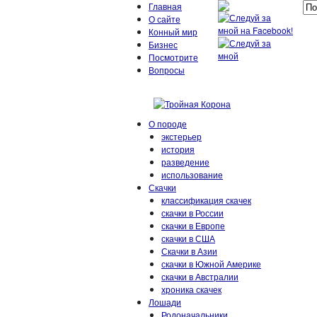
Главная
О сайте
Конный мир
Бизнес
Посмотрите
Вопросы
О породе
экстерьер
история
разведение
использование
Скачки
классификация скачек
скачки в России
скачки в Европе
скачки в США
Скачки в Азии
скачки в Южной Америке
скачки в Австралии
хроника скачек
Лошади
Родоначальники