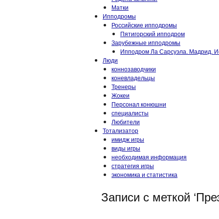
Матки
Ипподромы
Российские ипподромы
Пятигорский ипподром
Зарубежные ипподромы
Ипподром Ла Сарсуэла. Мадрид. И
Люди
коннозаводчики
коневладельцы
Тренеры
Жокеи
Персонал конюшни
специалисты
Любители
Тотализатор
имидж игры
виды игры
необходимая информация
стратегия игры
экономика и статистика
Записи с меткой ‘Пре