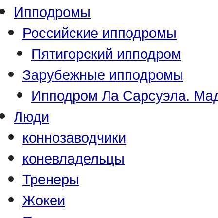
Ипподромы
Российские ипподромы
Пятигорский ипподром
Зарубежные ипподромы
Ипподром Ла Сарсуэла. Мад
Люди
коннозаводчики
коневладельцы
Тренеры
Жокеи