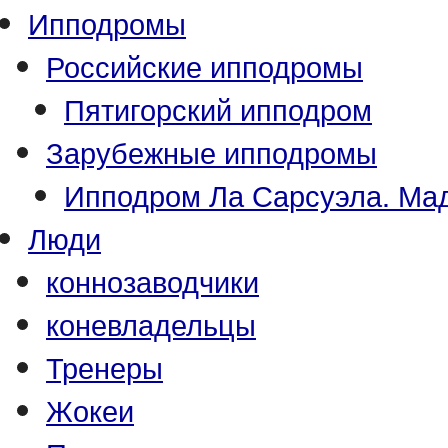
Ипподромы
Российские ипподромы
Пятигорский ипподром
Зарубежные ипподромы
Ипподром Ла Сарсуэла. Мад
Люди
коннозаводчики
коневладельцы
Тренеры
Жокеи