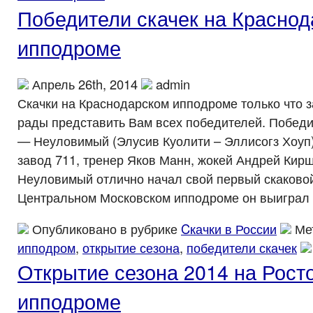
Победители скачек на Красно
ипподроме
Апрель 26th, 2014
admin
Скачки на Краснодарском ипподроме только что з
рады представить Вам всех победителей. Победи
— Неуловимый (Элусив Куолити – Эллисогз Хоуп)
завод 711, тренер Яков Манн, жокей Андрей Кир
Неуловимый отлично начал свой первый скаково
Центральном Московском ипподроме он выиграл п
Опубликовано в рубрике
Cкачки в России
Ме
ипподром
,
открытие сезона
,
победители скачек
Открытие сезона 2014 на Рост
ипподроме