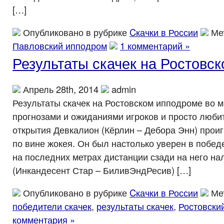
[…]
Опубликовано в рубрике
Cкачки в России
Ме
Павловский ипподром
1 комментарий »
Результаты скачек на Ростовс
Апрель 28th, 2014
admin
Результаты скачек на Ростовском ипподроме во м
прогнозами и ожиданиями игроков и просто люби
открытия Девкалион (Кёрлин – Дебора Энн) прои
по вине жокея. Он был настолько уверен в победе,
на последних метрах дистанции сзади на него на
(Инкандесент Стар – БиливЭндРесив) […]
Опубликовано в рубрике
Cкачки в России
Ме
победители скачек
,
результаты скачек
,
Ростовски
комментария »