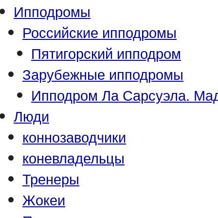
Ипподромы
Российские ипподромы
Пятигорский ипподром
Зарубежные ипподромы
Ипподром Ла Сарсуэла. Мад
Люди
коннозаводчики
коневладельцы
Тренеры
Жокеи