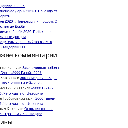
 дербиста 2026
зненское Дерби 2026 г. Побеждают
вориты
он 2026 г. Павловский ипподром. От
рытия до Дерби
омское Дерби 2026. Победа под
ливным дождем
едительница английского ОКСа
6 Тандеринг Он
жие комментарии
mmer
к записи
Закономерная победа
 Эчо в «2000 Гиней» 2026
a68
к записи
Закономерная победа
 Эчо в «2000 Гиней» 2026
ecca2702
к записи
«2000 Гиней»
6. Чего ждать от фаворита
я Горбунов
к записи
«2000 Гиней»
6. Чего ждать от фаворита
сим К
к записи
Открытие сезона
6 в Грозном и Краснодаре
хивы