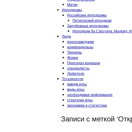
Матки
Ипподромы
Российские ипподромы
Пятигорский ипподром
Зарубежные ипподромы
Ипподром Ла Сарсуэла. Мадрид. И
Люди
коннозаводчики
коневладельцы
Тренеры
Жокеи
Персонал конюшни
специалисты
Любители
Тотализатор
имидж игры
виды игры
необходимая информация
стратегия игры
экономика и статистика
Записи с меткой ‘Отк