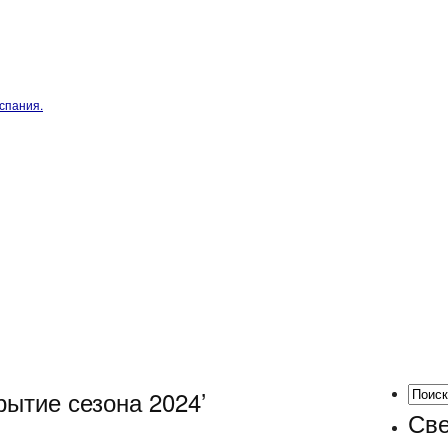
спания.
рытие сезона 2024’
Све