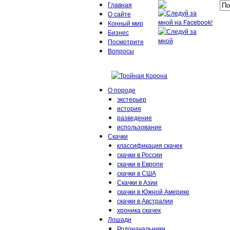
Главная
О сайте
Конный мир
Бизнес
Посмотрите
Вопросы
О породе
экстерьер
история
разведение
использование
Скачки
классификация скачек
скачки в России
скачки в Европе
скачки в США
Скачки в Азии
скачки в Южной Америке
скачки в Австралии
хроника скачек
Лошади
Родоначальники