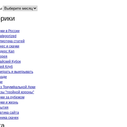
ы
рики
чки в России
ategorized
лиотека статей
нес и скачки
дерс Кап
ерея
айский Кубок
ей Клуб
 играть и выигрывать
шади
ди
з Триумфальной Арки
зы "тройной короны"
чки за рубежом
чки и жизнь
бытия
атика сайта
ника скачек
та