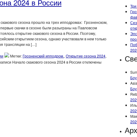
она 2024 в России
Три
Гро
фа
 скакового сезона прошло на трех ипподромах: Грозненском,
Сез
первые скачки в сезоне были разыграны на Павловсом
отк
тоялось открытие скакового сезона в России. Поэтому,
Эпс
ийским открытием сезона, однако участвовали в нем только
про
ря трансляции на […]
Поб
202
Све
ии
Метки:
Грозненский ипподром.
,
Открытие сезона 2024
,
записи Начало скакового сезона 2024 в России
отключены
Su
Боу
Asi
Боу
Reb
202
Иль
202
Мак
202
Ар