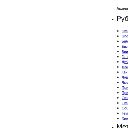
Архив
Руб
Cка
Unc
Биб
Биз
Бри
Гал
Дуб
Жок
Как
Ло
Лю
При
При
Ска
Ска
Со
Тем
Хро
Ме