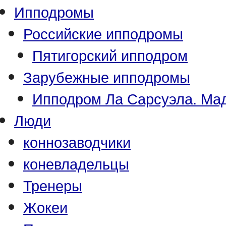
Ипподромы
Российские ипподромы
Пятигорский ипподром
Зарубежные ипподромы
Ипподром Ла Сарсуэла. Мад
Люди
коннозаводчики
коневладельцы
Тренеры
Жокеи