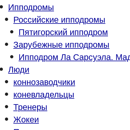
Ипподромы
Российские ипподромы
Пятигорский ипподром
Зарубежные ипподромы
Ипподром Ла Сарсуэла. Мад
Люди
коннозаводчики
коневладельцы
Тренеры
Жокеи