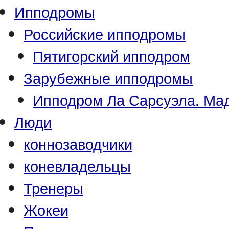
Ипподромы
Российские ипподромы
Пятигорский ипподром
Зарубежные ипподромы
Ипподром Ла Сарсуэла. Мад
Люди
коннозаводчики
коневладельцы
Тренеры
Жокеи