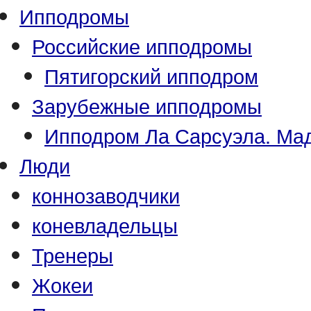
Ипподромы
Российские ипподромы
Пятигорский ипподром
Зарубежные ипподромы
Ипподром Ла Сарсуэла. Мад
Люди
коннозаводчики
коневладельцы
Тренеры
Жокеи