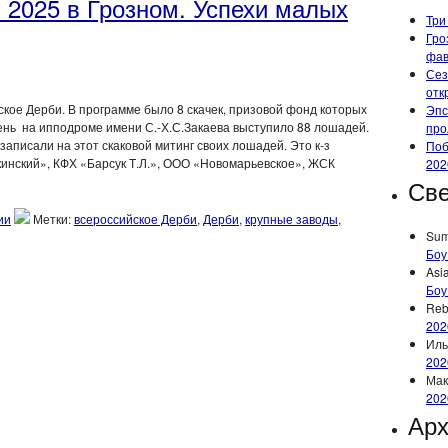
 2025 в Грозном. Успехи малых
Три
Гро
фа
Сез
отк
ское Дерби. В программе было 8 скачек, призовой фонд которых
Эпс
день на ипподроме имени С.-Х.С.Закаева выступило 88 лошадей.
про
записали на этот скаковой митинг своих лошадей. Это к-з
Поб
лкинский», КФХ «Барсук Т.Л.», ООО «Новомарьевское», ЖСК
202
Све
ии
Метки:
всероссийское Дерби
,
Дерби
,
крупные заводы
,
Su
Боу
Asi
Боу
Reb
202
Иль
202
Мак
202
Ар