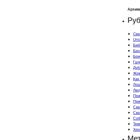
Архив
Руб
Cка
Unc
Биб
Биз
Бри
Гал
Дуб
Жок
Как
Ло
Лю
При
При
Ска
Ска
Со
Тем
Хро
Ме