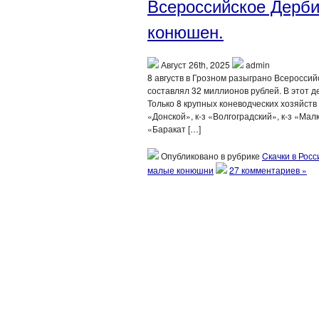
Всероссийское Дерби
конюшен.
Август 26th, 2025
admin
8 августв в Грозном разыграно Всероссий
составлял 32 миллионов рублей. В этот 
Только 8 крупных коневодческих хозяйств 
«Донской», к-з «Волгоградский», к-з «Ма
«Баракат […]
Опубликовано в рубрике
Cкачки в Росс
малые конюшни
27 комментариев »