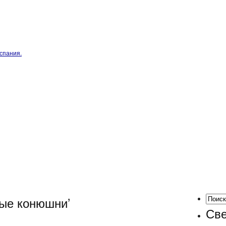
спания.
лые конюшни’
Све