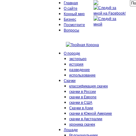
Главная
О сайте
Конный мир
Бизнес
Посмотрите
Вопросы
О породе
экстерьер
история
разведение
использование
Скачки
классификация скачек
скачки в России
скачки в Европе
скачки в США
Скачки в Азии
скачки в Южной Америке
скачки в Австралии
хроника скачек
Лошади
Родоначальники