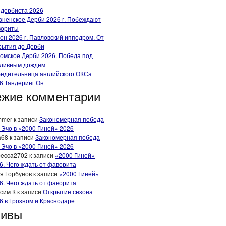
 дербиста 2026
зненское Дерби 2026 г. Побеждают
вориты
он 2026 г. Павловский ипподром. От
рытия до Дерби
омское Дерби 2026. Победа под
ливным дождем
едительница английского ОКСа
6 Тандеринг Он
жие комментарии
mmer
к записи
Закономерная победа
 Эчо в «2000 Гиней» 2026
a68
к записи
Закономерная победа
 Эчо в «2000 Гиней» 2026
ecca2702
к записи
«2000 Гиней»
6. Чего ждать от фаворита
я Горбунов
к записи
«2000 Гиней»
6. Чего ждать от фаворита
сим К
к записи
Открытие сезона
6 в Грозном и Краснодаре
хивы