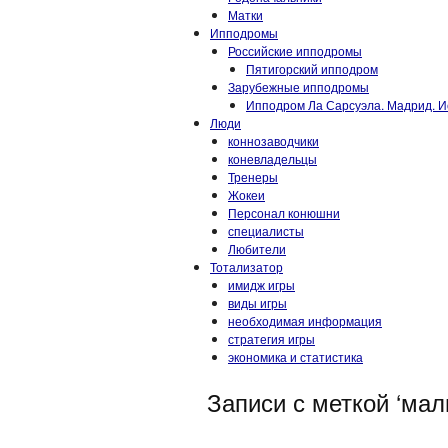
Матки
Ипподромы
Российские ипподромы
Пятигорский ипподром
Зарубежные ипподромы
Ипподром Ла Сарсуэла. Мадрид. И
Люди
коннозаводчики
коневладельцы
Тренеры
Жокеи
Персонал конюшни
специалисты
Любители
Тотализатор
имидж игры
виды игры
необходимая информация
стратегия игры
экономика и статистика
Записи с меткой ‘ма