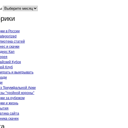
ы
рики
чки в России
ategorized
лиотека статей
нес и скачки
дерс Кап
ерея
айский Кубок
ей Клуб
 играть и выигрывать
шади
ди
з Триумфальной Арки
зы "тройной короны"
чки за рубежом
чки и жизнь
бытия
атика сайта
ника скачек
та