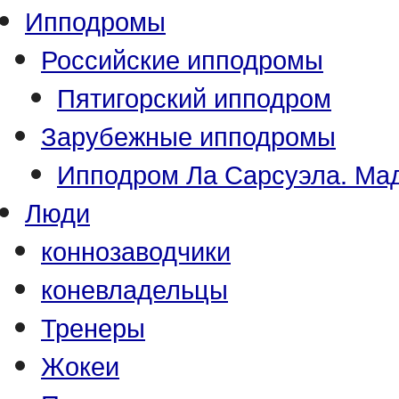
Ипподромы
Российские ипподромы
Пятигорский ипподром
Зарубежные ипподромы
Ипподром Ла Сарсуэла. Мад
Люди
коннозаводчики
коневладельцы
Тренеры
Жокеи