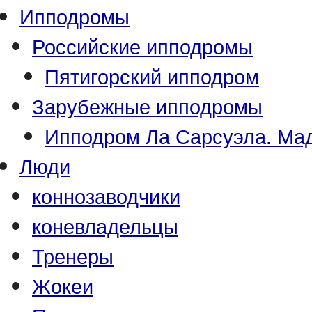
Ипподромы
Российские ипподромы
Пятигорский ипподром
Зарубежные ипподромы
Ипподром Ла Сарсуэла. Мад
Люди
коннозаводчики
коневладельцы
Тренеры
Жокеи