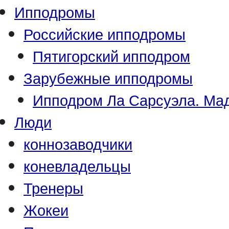
Ипподромы
Российские ипподромы
Пятигорский ипподром
Зарубежные ипподромы
Ипподром Ла Сарсуэла. Мад
Люди
коннозаводчики
коневладельцы
Тренеры
Жокеи