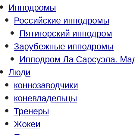
Ипподромы
Российские ипподромы
Пятигорский ипподром
Зарубежные ипподромы
Ипподром Ла Сарсуэла. Мад
Люди
коннозаводчики
коневладельцы
Тренеры
Жокеи