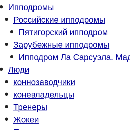
Ипподромы
Российские ипподромы
Пятигорский ипподром
Зарубежные ипподромы
Ипподром Ла Сарсуэла. Мад
Люди
коннозаводчики
коневладельцы
Тренеры
Жокеи