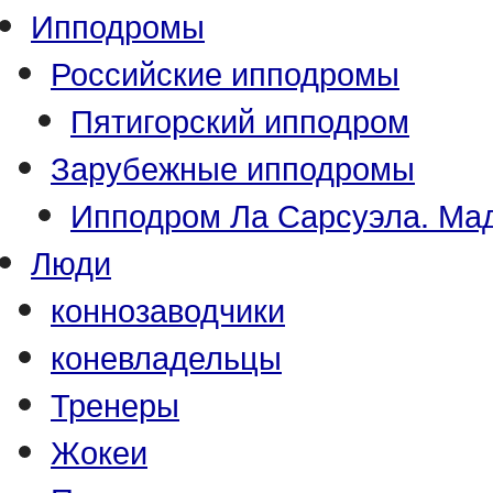
Ипподромы
Российские ипподромы
Пятигорский ипподром
Зарубежные ипподромы
Ипподром Ла Сарсуэла. Мад
Люди
коннозаводчики
коневладельцы
Тренеры
Жокеи