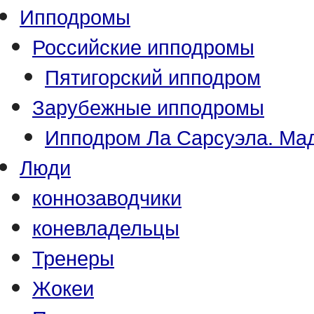
Ипподромы
Российские ипподромы
Пятигорский ипподром
Зарубежные ипподромы
Ипподром Ла Сарсуэла. Мад
Люди
коннозаводчики
коневладельцы
Тренеры
Жокеи