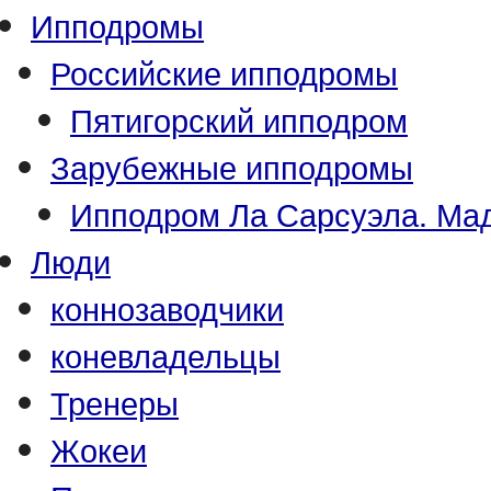
Ипподромы
Российские ипподромы
Пятигорский ипподром
Зарубежные ипподромы
Ипподром Ла Сарсуэла. Мад
Люди
коннозаводчики
коневладельцы
Тренеры
Жокеи