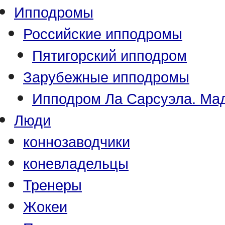
Ипподромы
Российские ипподромы
Пятигорский ипподром
Зарубежные ипподромы
Ипподром Ла Сарсуэла. Мад
Люди
коннозаводчики
коневладельцы
Тренеры
Жокеи