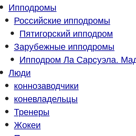
Ипподромы
Российские ипподромы
Пятигорский ипподром
Зарубежные ипподромы
Ипподром Ла Сарсуэла. Мад
Люди
коннозаводчики
коневладельцы
Тренеры
Жокеи