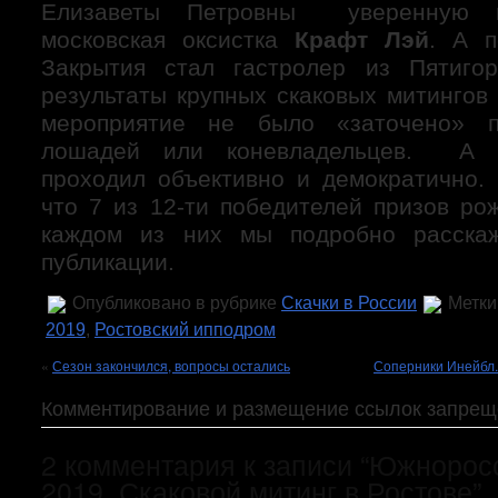
Елизаветы Петровны уверенную п
московская оксистка
Крафт Лэй
. А п
Закрытия стал гастролер из Пятиго
результаты крупных скаковых митингов 
мероприятие не было «заточено» п
лошадей или коневладельцев. А о
проходил объективно и демократично. 
что 7 из 12-ти победителей призов ро
каждом из них мы подробно расска
публикации.
Опубликовано в рубрике
Cкачки в России
Метки
2019
,
Ростовский ипподром
«
Сезон закончился, вопросы остались
Соперники Инейбл.
Комментирование и размещение ссылок запрещ
2 комментария к записи “Южнорос
2019. Скаковой митинг в Ростове”