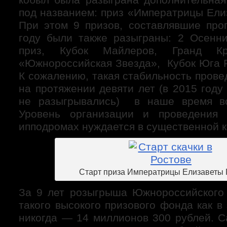
под названием: приз «Императрицы Ели
При этом 9 призов, составлявшие про
году были также разыграны: 2 Осенн
приз, Кубок Майлеров, Гранд Кр
«Южнороссийская Звезда», Кубок Юга Р
К сожалению, такая стабильность пров
на протяжении девяти лет (в 2015 год
не разыгрывались) в наше время вс
Уровень организации и проведения
ипподромах нуждается в существенной к
Старт приза Императрицы Елизаветы
За 9 лет розыгрыша Южнороссийского 
такого высокого призового фонда как в
никогда — 14 миллионов 300 рублей. 