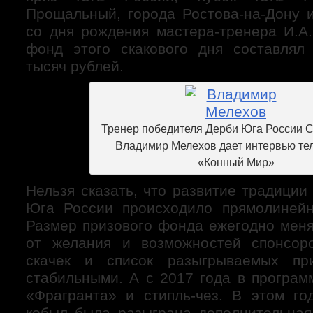
Прощальный, города Ростова-на-Дону и
со дня рождения мастера-тренера И.А
фонд этого скакового дня составлял
тысяч рублей.
Тренер победителя Дерби Юга России С
Владимир Мелехов дает интервью те
«Конный Мир»
Нельзя сказать, что развитие традици
Юга России происходило прямолинейн
Размер призового фонда ежегодно меня
от желания и возможностей спонсоро
скачек и список разыгрываемых пр
стабильными. А с 2017 года в програм
«Фрагранта» и стипль-чез. В этом го
кобыл была разыграна дополнительная