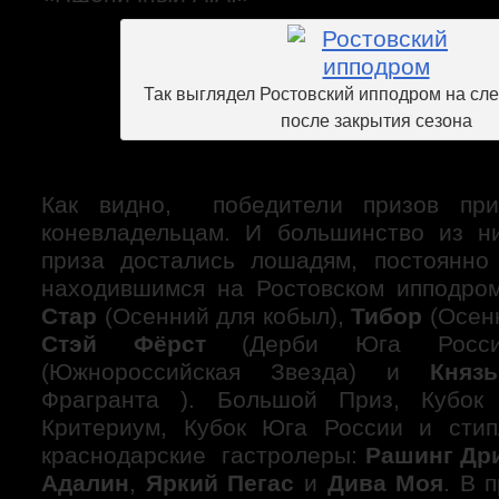
Так выглядел Ростовский ипподром на сл
после закрытия сезона
Как видно, победители призов при
коневладельцам. И большинство из н
приза достались лошадям, постоянно
находившимся на Ростовском ипподро
Стар
(Осенний для кобыл),
Тибор
(Осенн
Стэй Фёрст
(Дерби Юга Рос
(Южнороссийская Звезда) и
Княз
Фрагранта ). Большой Приз, Кубок
Критериум, Кубок Юга России и стип
краснодарские гастролеры:
Рашинг Др
Адалин
,
Яркий Пегас
и
Дива Моя
. В 