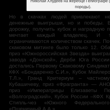
Николай Хлудеев на жеребце Гелиографе 
породы).
Но в скачках людей привлекают не
денежные выигрыши, но и победы. 
дорожку, получить кубок и наградную 
мечтает каждый владелец. И т
ограничиваются количеством скачек. П
скаковом митинге было только 12. Об
приз «Южнороссийская Звезда» выигра
завода «Донской», Дерби Юга России
достались Первому Скаковому Синдикат
КФХ «Бондаренко С.И.», Кубок Майле
Т.Л.», Гранд Критериум – частном
Кубашичеву, приз «Фрагранта» — АНО
приз «Императрицы Елизаветы П
«Волгоградский», Кубок России –КФХ К
Стипль-чез «Южного Федеральног
«Пшеничный А.А.»