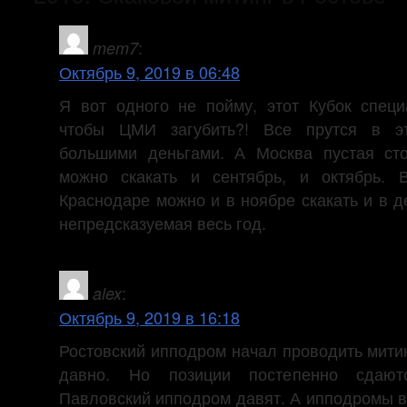
:
mem7
Октябрь 9, 2019 в 06:48
Я вот одного не пойму, этот Кубок специ
чтобы ЦМИ загубить?! Все прутся в э
большими деньгами. А Москва пустая ст
можно скакать и сентябрь, и октябрь. 
Краснодаре можно и в ноябре скакать и в д
непредсказуемая весь год.
:
alex
Октябрь 9, 2019 в 16:18
Ростовский ипподром начал проводить мити
давно. Но позиции постепенно сдают
Павловский ипподром давят. А ипподромы в