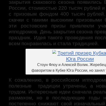
закрытия скакового сезона появились
России, стоимостью 220 тысяч рублей 
с призовым фондом 400 тысяч рублей
скачки с такими высокими призовыми 
эти ростовские призы привлекли уча
ипподромов. День закрытия сезона пре
праздник. Идея такого проведения пос
всем понравилась и стала традицией.
Стоун Флоу и Алексей Волик. Жеребец
фаворитом в Кубке Юга России, но занял 
К сожалению, в российском ипподро
полезные традиции утрачены, а нов
трудом. Интересные идеи сначала реал
размахом, но в последующие годы н
постепенно снижают свой изначальный 