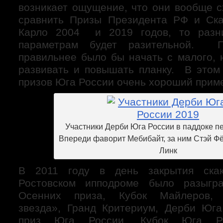
возникает ощущение, что они вообще с
сравнить Призы Президента РФ и Ска
Карло 2004 и 2019 годов, то ра
параметрам будет разительной. 
правильнее было бы начать с малого, 
развивать и повышать планку. В это
призов Юга России очень хороший прим
Участники Дерби Юга России в паддоке пе
Впереди фаворит Мебибайт, за ним Стэй Ф
Линк
В 2011 году в день закрытия скак
Ростовском ипподроме было разыгр
Осенних приза, Кубок Майлеров, 
звезда», Гранд Критериум, Дерби Юг
приз Юга России, Кубок Юга Рос