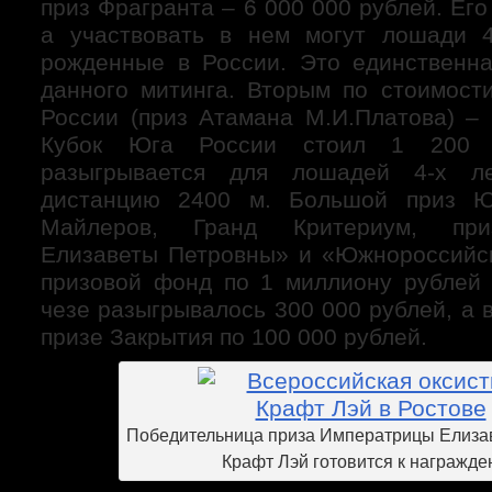
приз Фрагранта – 6 000 000 рублей. Его
а участвовать в нем могут лошади 4
рожденные в России. Это единственна
данного митинга. Вторым по стоимос
России (приз Атамана М.И.Платова) – 
Кубок Юга России стоил 1 200 
разыгрывается для лошадей 4-х 
дистанцию 2400 м. Большой приз Ю
Майлеров, Гранд Критериум, при
Елизаветы Петровны» и «Южнороссийс
призовой фонд по 1 миллиону рублей 
чезе разыгрывалось 300 000 рублей, а 
призе Закрытия по 100 000 рублей.
Победительница приза Императрицы Елиза
Крафт Лэй готовится к награжд