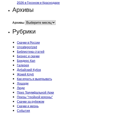
2026 в Грозном и Краснодаре
Архивы
Архивы
Рубрики
Cкачки в России
Uncategorized
Библиотека статей
Бизнес и скачки
Бридерс Кап
Галерея
Дубайский Кубок
Жокей Клуб
Как играть и выигрывать
Лошади
Люди
Приз Триумфальной Арки
Призы "тройной короны"
Скачки за рубежом
Скачки и жизнь
События