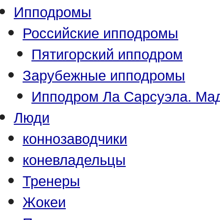
Ипподромы
Российские ипподромы
Пятигорский ипподром
Зарубежные ипподромы
Ипподром Ла Сарсуэла. Мад
Люди
коннозаводчики
коневладельцы
Тренеры
Жокеи