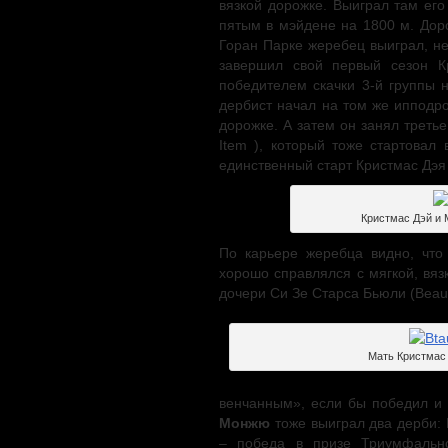
вязкой дорожке. Выиграл там ег
пятым в мэйдене на 1800 м. Дор
Горан Парке жеребец выиграл, н
завершил свой первый сезон К
победителем скачки 3-й группы 
дербист начал на том же ипподро
дорожке. А затем он занял третье
Item ), который тоже стартова
единственный старт Кристмас Дэя
Кристмас Дэй и 
По карьере жеребца видно, что
хорошо справлялся с мягкой, вяз
дочери Си Зе Старса Бьюли (Beaul
Мать Кристмас
венчанным», если бы победил и 
Монжю
тоже выиграл два дерби: 
– победа в призе Триумфально