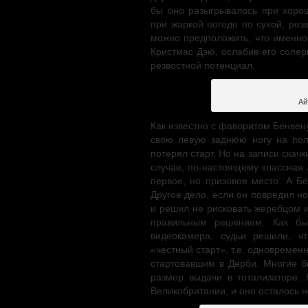
бы оно разыгрывалось при хорош
при жаркой погоде по сухой, рез
можно предположить, что именно
Кристмас Дэю, ослабив его сопер
резвостной потенциал.
Ай
Как известно с фаворитом Бенвен
свою левую заднюю ногу на поло
потерял старт. Но на записи скач
случае, по-настоящему классная 
первое, но призовое место. А Б
Другое дело, если он повредил но
и решил не рисковать жеребцом и
правильным решением. Как бы
видеокамера, судьи решили, ч
«честный старт», т.е. одновремен
стартовавшим в Дерби. Многие б
размер выдачи в тотализаторе.
Великобритании, и оно осталось 