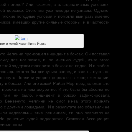
ей погоде? Или, скажем, в альтернативных условиях,
вой дорожке. Этого мы уже никогда не узнаем. Однако,
 плохие погодные условия и помогли выиграть именно
ников, имевших другие сильные стороны, и в частности
тем и жокей Колин Кин в Йорке
уто Челлини произошел инцидент в боксах. Он поставил
чку для ног жокея, и, по мнению судей, из-за этого
ки этой задержки фаворита в боксах не видно. И в любом
лошадь смогла бы двинуться вперед и занять, пусть не
енвенуто Челлини упорно держался в конце компании.
гу в боксах. Или его жокей Райан Мор предположил это
 проехать на нем аккуратно. И это было бы абсолютно
 там ни было, инцидент в боксах зафиксировала
то Бенвенуто Челлини не смог из-за этого принять
но с другими лошадьми. И в результате его объявили не
ыли недовольны этим решением, т.к. оно повлияло на
 Но решение судей поддержала Скаковая Ассоциация
неизменным.