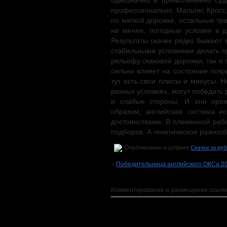
однозначно и прямолинейно суд
профессионально. Мальтис Кросс,
по мягкой дорожке, остальные три
не менее, погодные условия в 
Результаты скачек редко бывают
стабильными условиями делать пр
рельефу скаковой дорожки, так и 
сильно влияет на состояние покр
тут есть свои плюсы и минусы. 
разных условиях, могут победить
и слабые стороны. И они проя
образом, английская система и
достоинствами. В племенной рабо
подборов. А генетическое разнооб
Опубликовано в рубрике
Скачки за ру
«
Победительница английского ОКСа 2
Комментирование и размещение ссыло