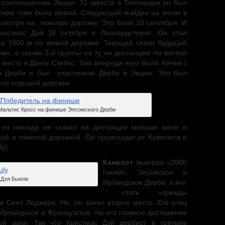
о соконюшенник Экшен. 31 августа в Типперари он был
ожка тоже была вязкой. Следующий мэйден на милю в
есмотря на тяжелую дорожку. Это было 20 сентября. И
ристмас Дэй 18 октября в Леопардстоуне. Он стал
на 1800 м по вязкой дорожке. Текущий сезон будущий
ме, в скачке 3-й группы на ту же дистанцию по мягкой
 место в Данте Стейкс. Там впереди него были Айтем (
л в Дерби и был участником Дерби и Экшен. Это был
 по хорошей дорожке.
Мальтис Кросс на финише Эпсомского Дерби
 он никогда не скакал на дистанции меньше мили и
кой и тяжелой дорожкой. Он происходит от Камелота и
y).
Камелот
выиграл «2000
Гиней», Эпсомское и
 Дэя Бьюли
Ирландское Дерби, и мог
стать «трижды
в Сент Леджере. Но, он занял второе место. Его отец
Ирландское и Французское. Но его главное достижение
й арки. Так что Кристмас Дэй дербист в третьем