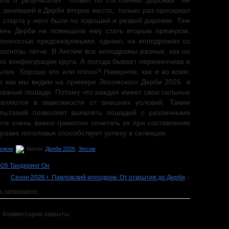
ить о результатах только по состоянию дорожки не
 занявший в Дерби второе место, только раз проскакал
 старта у него были по хорошей и резвой дорожке. Тем
день Дерби не помешали ему стать вторым призером.
 полностью предсказуемыми, однако, на ипподромах со
огнозы легче. В Англии все ипподромы разные, как по
по конфигурации круга. А погода бывает переменчива и
ытия. Хорошо это или плохо? Наверное, как и во всем,
Но как мы видим на примере Эпсомского Дерби 2026 в
 разные лошади. Потому что каждая имеет свои сильные
вляются в зависимости от внешних условий. Таким
спытаний позволяет выявлять лошадей с различными
те очень важно грамотно сочетать их при составлении
разие поголовья способствует успеху в селекции.
бежом
Метки:
Дерби 2026
,
Эпсом
026 Тандеринг Он
Сезон 2026 г. Павловский ипподром. От открытия до Дерби
»
к запрещено.
Комментарии закрыты.