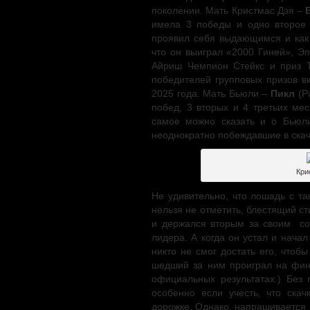
поколении. Мать Кристмас Дэя –
имела 3 победы и одно второе
проявил себя выдающимся и как
что он выиграл «2000 Гиней», Э
Айриш Чемпион Стейкс и приз Т
победителей групповых призов в
2025 года. Мать Бьюли –
Пикл
(Pi
побед, 3 вторых и 4 третьих мес
самое можно сказать и о Бьюл
неоднократно побеждавшие в скач
Кри
Не удивительно, что лошадь с т
нельзя не отметить, блестящий ст
и держался вторым за своим с
лидера. А когда он устал и нача
никто не смог достать его, чтоб
шедший за ним проиграл на фини
официальных результатах.) Без 
особенно если учесть, что ск
дорожке. Однако, напрашивается в