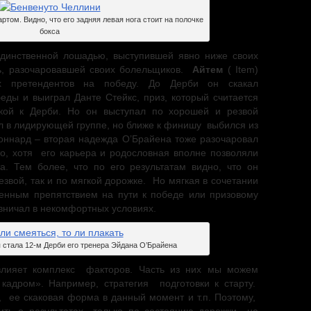
ртом. Видно, что его задняя левая нога стоит на полочке
бокса
динственной лошадью, выступившей явно ниже своих
ть, разочаровавшей своих болельщиков.
Айтем
( Item)
 претендентов на победу. До Дерби он скакал
еды и выиграл Данте Стейкс, приз, который считается
чкой к Дерби. Но он выступал по хорошей и резвой
л в лидирующей группе, но ближе к финишу выбился из
ннард – вторая надежда О’Брайена тоже разочаровал
то, хотя его карьера и родословная вполне позволяли
та. Тем более, что по его результатам видно, что он
звой, так и по мягкой дорожке. Но мягкая в сочетании
енным препятствием на пути к победе или призовому
рвничал в некомфортных условиях.
 стала 12-м Дерби его тренера Эйдана О’Брайена
 влияет комплекс факторов. Часть из них мы можем
а кадром». Например, стратегия подготовки к старту.
, ее скаковая форма в данный момент и т.п. Поэтому,