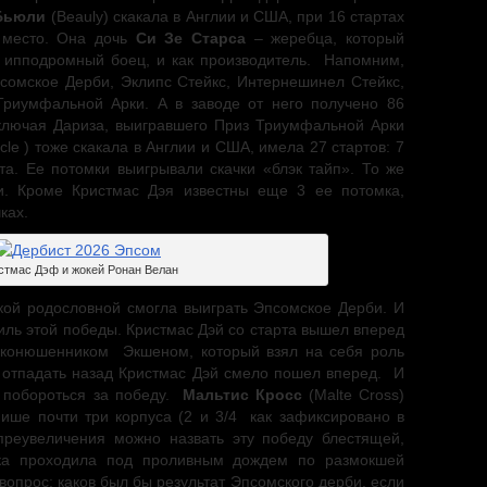
Бьюли
(Beauly) скакала в Англии и США, при 16 стартах
 место. Она дочь
Си Зе Старса
– жеребца, который
 ипподромный боец, и как производитель. Напомним,
псомское Дерби, Эклипс Стейкс, Интернешинел Стейкс,
риумфальной Арки. А в заводе от него получено 86
ключая Дариза, выигравшего Приз Триумфальной Арки
cle ) тоже скакала в Англии и США, имела 27 стартов: 7
та. Ее потомки выигрывали скачки «блэк тайп». То же
и. Кроме Кристмас Дэя известны еще 3 ее потомка,
ках.
стмас Дэф и жокей Ронан Велан
акой родословной смогла выиграть Эпсомское Дерби. И
иль этой победы. Кристмас Дэй со старта вышел вперед
оконюшенником Экшеном, который взял на себя роль
л отпадать назад Кристмас Дэй смело пошел вперед. И
ы побороться за победу.
Мальтис Кросс
(Malte Cross)
ше почти три корпуса (2 и 3/4 как зафиксировано в
преувеличения можно назвать эту победу блестящей,
ачка проходила под проливным дождем по размокшей
опрос: каков был бы результат Эпсомского дерби, если