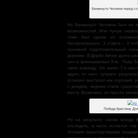
Бенвенуто Челлини перед ста
Но Бенвенуто Челлини был не е
возможностей. Или лучше сказа
тоже был одним из основных
беспроигрышно: 3 старта – 3 поб
основной подготовительной ска
дорожке. В Дерби Айтем долго ше
сил и финишировал 9-м. Пьер Бо
свою команду. Он занял 7-е мес
ждать от него лучшего результа
успешно выступал как хорошей, ре
с дождем, видимо стала существ
месту. Возможно, он просто зане
Победа Кристмас Дэя
Но на результат скачки всегда
отследить, а часть остается «з
Условия транспортировки лошади