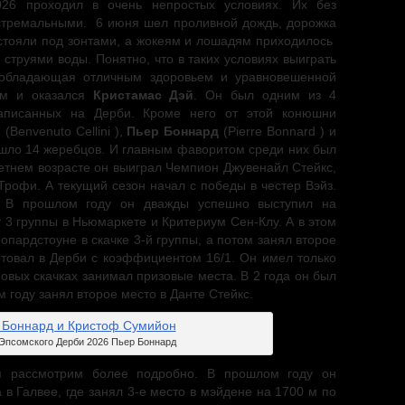
26 проходил в очень непростых условиях. Их без
стремальными. 6 июня шел проливной дождь, дорожка
стояли под зонтами, а жокеям и лошадям приходилось
струями воды. Понятно, что в таких условиях выиграть
 обладающая отличным здоровьем и уравновешенной
им и оказался
Кристамас Дэй
. Он был одним из 4
аписанных на Дерби. Кроме него от этой конюшни
и
(Benvenuto Cellini ),
Пьер Боннард
(Pierre Bonnard ) и
спания.
и шло 14 жеребцов. И главным фаворитом среди них был
летнем возрасте он выиграл Чемпион Джувенайл Стейкс,
Трофи. А текущий сезон начал с победы в честер Вэйз.
. В прошлом году он дважды успешно выступил на
 3 группы в Ньюмаркете и Критериум Сен-Клу. А в этом
опардстоуне в скачке 3-й группы, а потом занял второе
ртовал в Дерби с коэффициентом 16/1. Он имел только
овых скачках занимал призовые места. В 2 года он был
 году занял второе место в Данте Стейкс.
Эпсомского Дерби 2026 Пьер Боннард
я рассмотрим более подробно. В прошлом году он
 в Галвее, где занял 3-е место в мэйдене на 1700 м по