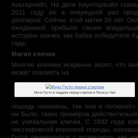
Альтернейт. Но дети Каунтервэйл скака
2011 году ее в очередной раз про
долларов. Сейчас этой матке 20 лет. Он
ожидаемой прибыли своим владельц
историю скачек, как бабка победителя К
года.
Магия клички
Многие конники искренне верят, что в
может повлиять на
Мучо Густо в паддоке перед стартом в Пегасус Кап
лошадь назовешь, так она и поскачет»
ни было, таких примеров действительно
не уникальная кличка. С 1932 года из
чистокровной верховой породы, носивш
Густо переводится с испанского, как «