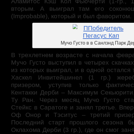
Аламитос Кэш Кол Фьючерти (1-гр., 
вторым. А выиграл там его соконю
(Improbable), который и был фаворитом.
Мучо Густо в в Санлэнд Парк Де
В трехлетнем возрасте с начала февр
Мучо Густо выступил в четырех скачках
из которых выиграл, и в одной остался 
Хаскел Инвитейшинел (1 гр.) жере
призером, уступив только фактиче
Кентакки Дерби – Максимум Секьюрити
Ту Ран. Через месяц Мучо Густо ста
Стейкс в Саратоге и занял третье. Впе
Оф Онор и Тэситус – третий призер
Последний старт прошлого сезона б
Оклахома Дерби (3 гр.), где он смог за