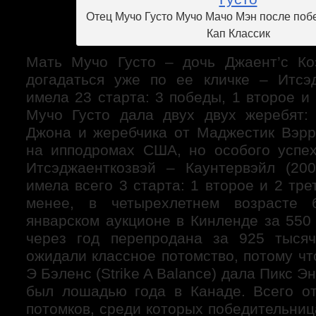
Отец Мучо Густо Мучо Мачо Мэн после поб
Кап Классик
Мать Мучо Густо – дочь Джаент’c Ко
догадаться уже по ее кличке – Итсэ
имела 23 старта: 3 победы, 1 второе и 
Мучо Густо дала двух двух жеребят:
Джона и жеребчика от Маджестик Вэрр
на ипподромах США, но особого успе
Итсэджаенткозвэй – Каунтервэйл (20
имела всего 3 старта: 1 второе и 2 тре
менее, в четырехлетнем возрасте 
январском аукционе в Кинленде за 550
через год перепродана за 925 тысяч
ожидали классное потомство, потому чт
Э Бэленс (Strike A Balance) дала Пикс Э
был лошадью года в Канаде. Всего о
потомков, среди которых победительниц