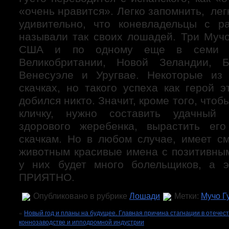
«очень нравится». Легко запомнить, лег
удивительно, что коневладельцы с р
называли так своих лошадей. Три Мучо
США и по одному еще в семи ст
Великобритании, Новой Зеландии, Б
Венесуэле и Уругвае. Некоторые из
скачках, но такого успеха как герой 
добился никто. Значит, кроме того, что
кличку, нужно составить удачный 
здорового жеребенка, вырастить его
скачкам. Но в любом случае, имеет с
животным красивые имена с позитивным
у них будет много болельщиков, а 
ПРИЯТНО.
Опубликовано в рубрике
Лошади
Метки:
Мучо Г
«
Новый год и планы на будущее. Главная причина стагнации в отечес
коннозаводстве и ипподромной индустрии