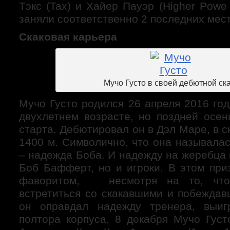
Тэкс (Tax) и Хайер Пауэр (Higher Powe 
заняли соответственно 2 последних мест
Скаковая карьера
Мучо Густо в своей дебютной ск
Мучо Густо родился 26 апреля 2016 год
двухлетнем возрасте, но поздней осе
старта. Дебютировал он в Дэл Маре, в с
1400 м. Символично, что она называла
– надежда Боба. И надежду на жеребца 
Боб Бафферт, но и игроки. В этом при
фаворитом, несмотря на то, что
встретиться со скакавшими и побежда
он оправдал надежду тренера, выи
полтора корпуса. 8 декабря Мучо Густ