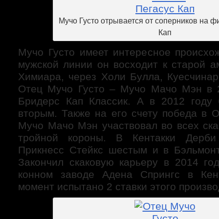
Мучо Густо отрывается от соперников на 
Кап
Мучо Густо имеет интересное происхо
мужской линии он восходит к старой а
Химиара, через Холи Булла, Куесчинар
Отец Мучо Густо – Мучо Мачо Мэн в 
Бридерс Кап Классик. А в 2012 году
вторым. Также на его счету победа в 
Мучо Мачо Мэн участвовал во всех ска
тройной короны. В Кентакки Дерби
Прикнесс Стейкс шестым и в Бэльмон
Закончил скаковую карьеру в 2014 год
конном заводе Адена Спрингс в Кен
момент испытано 2 ставки этого произво