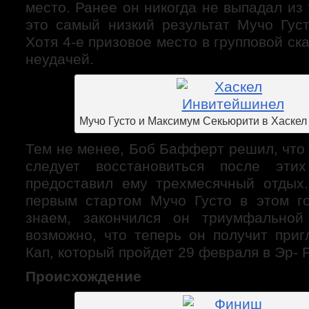
место. Ранее он никогда не выпадал из 
это самый низкий результат Мучо Густ
Хотя 4-е призовое место в групповой ск
неудачей.
Мучо Густо и Максимум Секьюрити в Хаске
Тем не менее, Боб Бафферт решил, что
следует восстановиться после эти
предоставил ему трехмесячный отдых
первым стартом Мучо Густо в этом г
знаем, закончился он триумфальной
возможно, что теперь он получит при
Кап, который пройдет 29 февраля в Эр- 
Происхождение