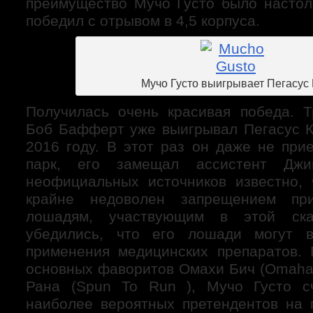
преимущество Мучо Густо было настоль
победил с отрывом в 4,5 корпуса.
Мучо Густо выигрывает Пегасус
Получилась очень красивая победа. 
Боб Бафферт уже выигрывал Пегасус К
2016 году. В этот раз он даже не при
парк, его замещал ассистент Дж
неофициальных источников известно,
крайне недоволен запрещением при
лошадям, участвующим в этой ска
убедились, что его лошади могут 
применения медицинских препаратов. 
основных фаворитов Омахи Бич (Omaha 
Рана (Spun To Run ), Мучо Густо с
наиболее вероятных претендентов на п