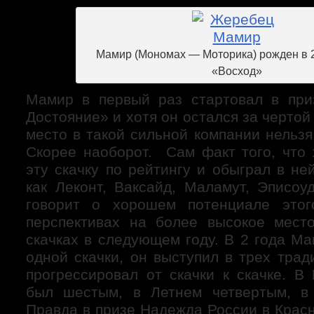
Мамир (Мономах — Моторика) рожден в 20
«Восход»
Мамир в первый раз стартовал в при
Достояние» и хотя он остался за чертой
место в такой сильной компании нельзя
Скорее наоборот. Сам факт того, что
эту скачку по рейтингу и обыграл в не
как Леконт, Ваксайд, Маламут, Эписоу
говорит о хорошем потенциале это
перспективах на более высокое мест
скачках в следующем году. В 2 года М
одной скачки, он выступил в трех тра
прогрессировал от скачки к скачке. В
был шестым, в Летнем четвертым, в
Правда в призе Надежда России в Крас