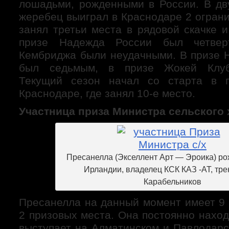
лошадьми, рожденными в России. В дв
жеребец выиграл в Краснодаре 2 огран
занял третьи места в рядовой скачке 
призе Надежда России был четвер
Кембриджа были неудачными. В призе 
был седьмым, в призе Жокей Клуб
Текущий сезон начал со старта в 
Краснодаре, где занял 10-е место.
Участница приза Министра сельского 
Пресанелла (Экселлент Арт — Эроика) рожд
Ирландии, владелец КСК КАЗ -АТ, тре
Карабельников
Пресанелла на данный момент имеет 9 
2 призовых места. Она постоянно наход
выступает на Алматинском и Павлодарс