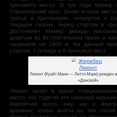
призового места. В три года Мамир 
Спринтерский приз, Занял второе место
третье в Критериуме, четвертое а Б
текущем сезоне, перед стартом в пр
Достояние» Мамир дважды проска
девятым во Вступительном призе и зан
гандикапе на 1800 м. На данный мо
стартов, 1 победа и 6 призовых мест.
Леконт (Куайт Мани — Литтл Мэри) рожден в 
«Донской»
Леконт занял в призе «Национально
место. Но, судя по его скаковой карьер
Вероятнее всего, ему, как и Фрагр
времени, чтобы выйти на пик своей
Леконт постоянно скачет на Ростовско