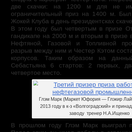
две скачки: на 1200 м для не и
ограничительный приз на 1400 м. Был
Жокей Клуба в день президентсках скаче
В этом году был четвертым в призе От
гандикапе на 2000 м и вторым в призе 
Нефтяной, Газовой и Топливной пр
разрыв между ним и Честер Кэтом сост
корпусов. Таким образом на данн
Себастьяна 6 стартов: 2 первых, д
четвертое место.
Глэм Марк (Маркет Юфория — Глэкир Лай
2013 году в к-з «Волгоградский» и прина
заводу тренер Н.А.Ищенко
В прошлом году Глэм Марк выиграл п