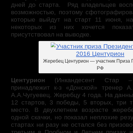
дней до старта. Ряд владельцев восп
возможностью, поэтому сфотографиров
которые выйдут на старт 11 июня, н
некоторых из них хочется показ
присутствовал на выводке.
Жеребец Центурион — участник Приза 
РФ
Центурион
(Инкандесент Стар – 
принадлежит к-з «Донской» тренер А.
А.А.Чугуевец. Жеребцу 4 года. На данн
12 стартов, 3 победы, 5 вторых, три 
место. В двухлетнем возрасте жереб
одной скачки, но показал неплохие рез
стартах ни разу не остался без призо
третьим в Пробном и Летнем призах 