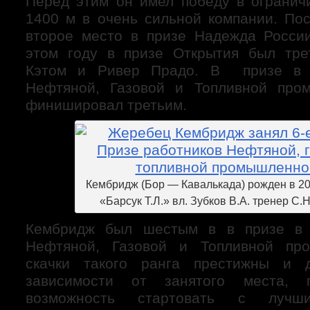
Перед этим он имел победу в огранич
1400 м в очень сильной компании. Пос
второе место в призе Надежда Росси
этом году в призе Открытия был тре
Кэтом и Ривер Прадо. В призе в ч
Нефтяной, Газовой и Топливной про
финишировал третьим.
Кембридж (Бор — Кавалькада) рожден в 20
«Барсук Т.Л.» вл. Зубков В.А. тренер С.
Кембридж был шестым в в призе в 
Нефтяной, Газовой и Топливной пр
скачки такого ранга престижны и 
зависимости от занятого места, п
возможность стартовать с лучши