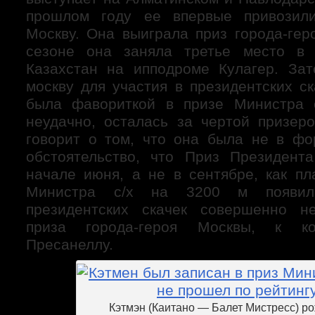
прошлом году ее впервые привозил
Москву. Она выиграла приз города-гер
сезоне она заняла третье место в 
Казахстан на ипподроме Кулагер. За
москву для участия в президентских с
была фавориткой в призе Министра с
неудачно, осталась за чертой призеро
говорит о том, что она была не в фо
обстоятельство, что Приз Президент
начале июня, а не в сентябре, как пл
Министра с/х на 3200 м появил
президентских скачек совершенно н
приза города-героя Москвы, к ко
Пресанеллу.
Кэтмэн (Каитано — Балет Мистресс) ро