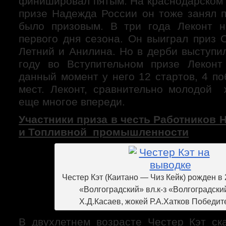
финишировал пятым. На краснодарском 
призе Надежда России он тоже занял п
было призовым. В три года Леконт н
первого дня сезона. Он выиграл приз 
Летний и Анилина. Но в дерби выступи
году во Вступительном призе Леконт
данный момент у него 12 стартов, 4 п
мест. Леконт, сравнительно молодой 
еще многое впереди.
Участники приза в честь Работников 
и Топливной промышленности
Честер Кэт (Каитано — Чиз Кейк) рожден в 2
«Волгоградский» вл.к-з «Волгоградски
Х.Д.Касаев, жокей Р.А.Хатков Победит
В двухлетнем возрасте Честер Кэт ска