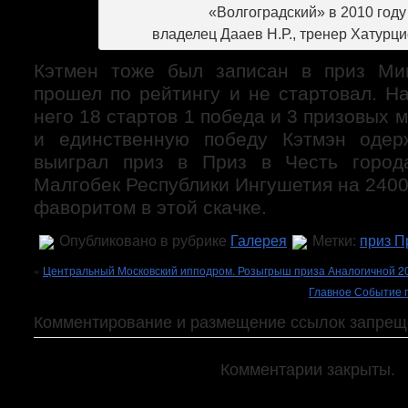
«Волгоградский» в 2010 году
владелец Дааев Н.Р., тренер Хатурци
Кэтмен тоже был записан в приз Мин
прошел по рейтингу и не стартовал. Н
него 18 стартов 1 победа и 3 призовых 
и единственную победу Кэтмэн оде
выиграл приз в Приз в Честь город
Малгобек Республики Ингушетия на 2400
фаворитом в этой скачке.
Опубликовано в рубрике
Галерея
Метки:
приз П
«
Центральный Московский ипподром. Розыгрыш приза Аналогичной 2
Главное Событие 
Комментирование и размещение ссылок запрещ
Комментарии закрыты.