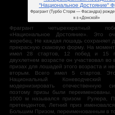
Фрагрант (Турбо Сторм — Фасандра) рожден
к-з «Донской»
Фрагрант четырехкратный поб
«Национальное Достояние». Это оч
жеребец. Не каждая лошадь сохраняет д
прекрасную скаковую форму. На момент
имел 28 стартов, 12 побед и 15 п
двухлетнем возрасте он участвовал во
призах для лошадей этого возраста и н
вторым. Всего имел 5 стартов. Эт
Национальный Коневодческий
модернизировать отечественную си
поэтому призы были переименованы. 
1000 м назывался призом Рулера, 
претендентов, Летний приз именовалс
Большим Призом, переименованным в то