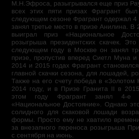
М.Н.Эфроса, разыгрывался еще приз Рау
всех этих пяти призах Фрагрант был
следующем сезоне Фрагрант одержал 4 
занял третье место в призе Анилина. В 
выиграл приз «Национальное Дост
розыгрыша президентских скачек. Это
следующем году в Москве он занял тр
призе, пропустив вперед Сиетл Муна и
2014 и 2015 годах Фрагрант становилс
главной скачки сезона, для лошадей, р
Также на его счету победа в «Золотом 
2014 году, и в Призе Гранита II в 201
этом году Фрагрант занял 4-е
«Национальное Достояние». Однако это
солидного для скаковой лошади возр
формы. Просто ему не хватило времени
за внезапного переноса розыгрыша Пр
с сентября на июнь.