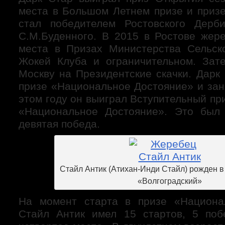
места в Большом Летнем призе и призе
стал победителем Ростовского Дер
С.М.Буденного. В 2015 в Ростове жер
места в Призах Министерства Сельск
Жокей Клуба и ограничительном. Зат
Москву на Президентские скачки. Дарк
призе «Национальное Достояние» и зан
этом году он выиграл Вступительный при
«Национальное Достояние». Это был 
девятая победа.
Стайл Антик (Атихан-Инди Стайл) рожден в 2
«Волгоградский»
На момент старта в призе «Национа
Стайл Антик имел 15 стартов, 5 поб