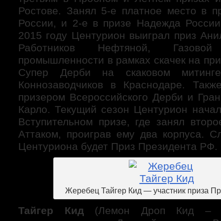
Ростове. Занял 5-е платное место в 
России, и 2-е в призе Надежда Росси
2015 году Центурион выиграл приз Ани
Работников Нефтяной, Газово
промышленности в рамках скачек на пр
Супер Дерби на скаковом митинг
Коннозаводчиков в Краснодаре. Такж
призером Всероссийского Дерби и Гран
Карло. Текущий сезон Центурион начал
Вступительном призе, где занял втор
Аттаком, проиграв ему два корпуса. 
Центуриона будет Приз Президента РФ.
Жеребец Тайгер Кид — участник приза П
Тайгер Кид
(Лемон Дроп Кид – Тэ