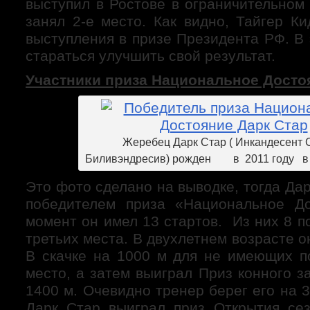
выступил в Ростове в ограничительном
занял 2-е место. Как видно, Тайгер К
выступления в призе Президента РФ. В 
стараться улучшить свой результат.
Участники приза Национальное Досто
Жеребец Дарк Стар ( Инкандесент 
Биливэндресив) рожден в 2011 году в к
Это фото сделано на выводке, тогда Да
победителем приза «Национальное До
момент он имел 13 стартов. Из них 8 по
третьих места. В двухлетнем возрасте о
В скачке на 1000 м для не имеющих п
место, а затем выиграл Приз конного з
1400 м. Очевидно тренер берег его на 3
Дарк Стар выиграл приз Открытия сез