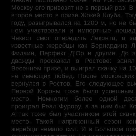
Москву его привозят не в первый раз. В
второе место в призе Жокей Клуба. Тогд
году, разыгрывался на 1200 м, но не бы
нем участвовали и импортные лошади
Чекист смог опередить Леконта, а з
известные жеребцы как Бернардинз Л
Фидаин, Перфект Д’Ор и другие. До э
дважды проскакал в Ростове: заня
Весеннем призе, и выиграл скачку на 1
не имеющих побед. После московских
вернулся в Ростов. Его следующее вы
Первой Короны тоже было успешным.
место. Немногим более одной дес
проиграл Реал Фурору, а за ним был К
Аттак тоже был участником этой скачк
место. Такой напряженный сезон ко
жеребца немало сил. И в Большом пр