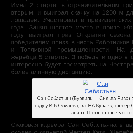
Имел 2 старта: в ограничительном пр
вторым, и выиграл скачку на 1200 м д
лошадей. Участвовал в президентских
года. Занял шестое место в призе Жо
году выиграл приз Открытия сезон
победителем приза в честь Работников
и Топливной промышленности. На 
жеребца 5 стартов: 3 победы и одно вт
интересно будет посмотреть на Честера
более длинную дистанцию.
Сан Себастьян (Бурвиль — Сильва Рива) 
году у И.Б.Осмаева, вл. Р.А.Кураев, тренер
занял в Призе второе место
Скаковая карьера Сан Себастьяна в дв
сходна с карьерой Честер Кэта. Жереб