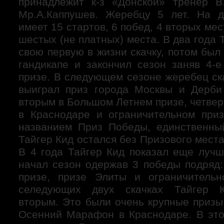
принадлежит к-з «Донской» тренер В
Мр.А.Каппушев. Жеребцу 5 лет. На 
имеет 15 стартов, 6 побед, 4 вторых мес
шестых (не платных) места. В два года 
свою первую в жизни скачку, потом бы
гандикапе и закончил сезон заняв 4-
призе. В следующем сезоне жеребец ск
выиграл приз города Москвы и Дерби
вторым в Большом Летнем призе, четве
в Краснодаре и ограничительном при
названием Приз Победы, единственны
Тайгер Кид остался без Призового места
В 4 года Тайгер Кид показал еще лучш
начал сезон одержав 3 победы подряд:
призе, призе Элиты и ограничитель
селедующих двух скачках Тайгер 
вторым. Это были очень крупные призы
Осенний Марафон в Краснодаре. В это