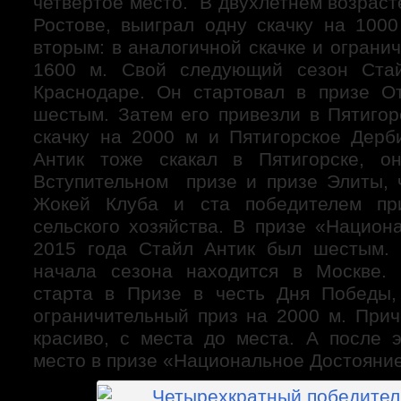
четвертое место. В двухлетнем возраст
Ростове, выиграл одну скачку на 100
вторым: в аналогичной скачке и ограни
1600 м. Свой следующий сезон Ста
Краснодаре. Он стартовал в призе О
шестым. Затем его привезли в Пятигор
скачку на 2000 м и Пятигорское Дерб
Антик тоже скакал в Пятигорске, 
Вступительном призе и призе Элиты, 
Жокей Клуба и ста победителем пр
сельского хозяйства. В призе «Национ
2015 года Стайл Антик был шестым. 
начала сезона находится в Москве. 
старта в Призе в честь Дня Победы,
ограничительный приз на 2000 м. Прич
красиво, с места до места. А после э
место в призе «Национальное Достояние