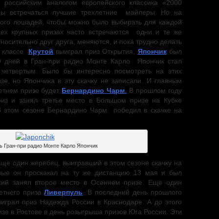
 российским аналогом европейского классика «2000
ы встречаться лучшие трехлетние майлеры. Но на
ого лошадей, чтобы можно было выбирать для каждой
ех крупных призах часто встречаются одни и те же
тносительно друг друга, меняются, и пока трудно делать
 классе.
Крутой
выиграл приз Открытия,
Япончик
был
10 дней в Гран-при радио Монте Карло Япончик стал
 четвертым. Было бы интересно посмотреть на этих
спания.
е, но Япончика в эту скачку не записали. И главным
етнем призе будет
Бернардино Чарм
.
В прошлом году
из и занял третье место в Большом призе на Кубке
В этом сезоне Бернардино Чарм победил в скачке на
ь Гран-при радио Монте Карло Япончик
ще один жеребец, выигравший в этом сезоне скачку на
е он проскакал на ту же дистанцию 13 мая и был
кий занял второе место в Осеннем призе. Еще один
етнего приза
Ливерпуль
. В последний день прошлого
ыиграл приз Надежда России в Краснодаре. А до этого
зе в Ростове в день розыгрыша призов Юга России. Эти