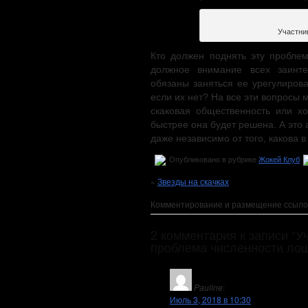
Участни
Кто должен поднять эту проблем
должное внимание всех заинте
обязаны заняться ее урегулирова
если их нет? На все эти вопросы 
скаковая общественность или хо
быстрее она будет решена. А это 
даже независимо от того, какова 
Опубликовано в рубрике
Жокей Клуб
«
Звезды на скачках
Комментирование и размещение ссыло
2 комментария к записи “
проблема численности ло
Pauline
:
Июль 3, 2018 в 10:30