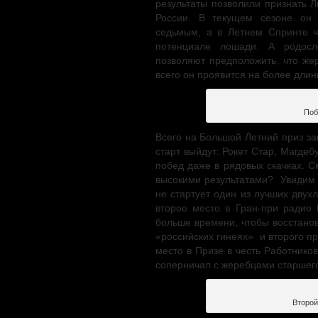
результаты позволили признать 
России. В текущем сезоне он
седьмым, а в Летнем Спринте ч
потенциале лошади. А родосл
позволяют предположить, что же
всего он проявится на более длин
Поб
Всего на Большой Летний приз з
старт выйдут: Рокет Стар, Магдеб
побед даже в рядовых скачках. С
высокими результатами? Увидим 
не стартует один из лучших дву
второе место в Гран-при радио
больше времени, чтобы восстанов
«российских гинеях» и второго п
место в Призе в честь Работнико
соперничал с жеребцами старшего
Второй