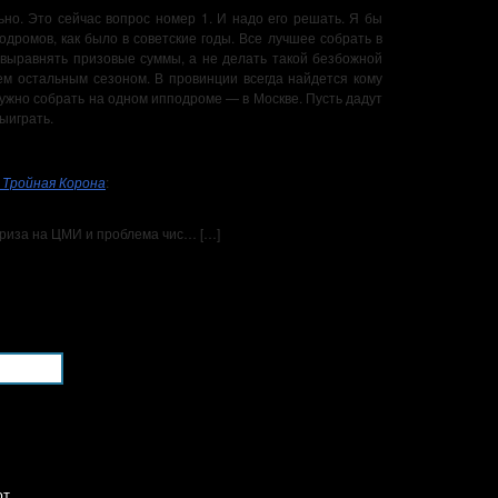
ьно. Это сейчас вопрос номер 1. И надо его решать. Я бы
дромов, как было в советские годы. Все лучшее собрать в
 выравнять призовые суммы, а не делать такой безбожной
ем остальным сезоном. В провинции всегда найдется кому
нужно собрать на одном ипподроме — в Москве. Пусть дадут
ыиграть.
 Тройная Корона
:
Приза на ЦМИ и проблема чис… […]
ют