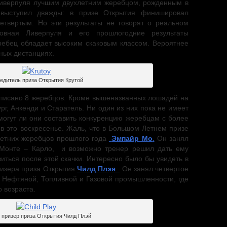
Ливерпуля лучшим двухлетним жеребцом, рожденным в
 выступил дважды: в призе Открытия финишировал
етвертым. Но эти результаты не говорят о реальном
овная Ливерпуля и его прошлогодние результаты
ребец обладает высоким скаковым классом. Вероятнее
ных дистанциях.
едитель приза Открытия Крутой
аписано 8 жеребцов. Кроме вышеназванных лошадей на
ург, Анкенди и Старатель. Ни один из них пока не имеет
могут ли они составить конкуренцию жеребцам с более
в это воскресенье. Жаль, что в Большом Летнем призе
хлетних жеребцов прошлого года
Эмпайр Мо
.
Он занял
 Монте – Карло, и возможно тренер решил дать ему
иться после этой скачки. Интересно было бы увидеть в
ризера приза Открытия
Чилд Плэя
.
Он занял четвертое
в Нефтяной, Топливной и Газовой промышленности, где
 возраста.
 призер приза Открытия Чилд Плэй