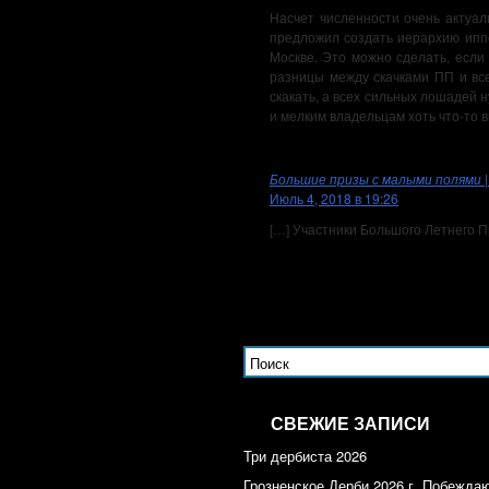
Насчет численности очень актуал
предложил создать иерархию иппо
Москве. Это можно сделать, если
разницы между скачками ПП и вс
скакать, а всех сильных лошадей 
и мелким владельцам хоть что-то в
Большие призы с малыми полями |
Июль 4, 2018 в 19:26
[…] Участники Большого Летнего 
СВЕЖИЕ ЗАПИСИ
Три дербиста 2026
Грозненское Дерби 2026 г. Побежда