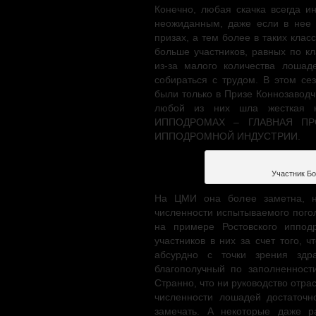
Конечно, любая скачка всегда и
неожиданным, даже если в нее 
призах, а тем более в таких клас
больше участников, равных по к
из-за малого количества лоша
собираться с трудом. В этом се
были только в Призе Коннозаводч
любой из них шла жесткая
ИППОДРОМАХ – ГЛАВНАЯ ПР
ИППОДРОМНОЙ ИНДУСТРИИ.
Участник Бо
На ЦМИ она более заметна, н
численности испытываемого погол
на примере Ростовского иппод
участников в них за счет того, 
абсурдно с точки зрения здр
благополучный по заполненност
Странно, что ни руководство отра
численности лошадей достаточн
замечать. А некоторые даже р