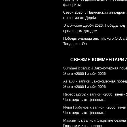
фавориты
Сезон 2026 г. Павловский ипподром.
открытия до Дерби
Эпсомское Дерби 2026. Победа под
проливным дождем
Победительница английского ОКСа 
Тандеринг Он
СВЕЖИЕ КОММЕНТАРИ
Summer
к записи
Закономерная поб
Эчо в «2000 Гиней» 2026
Asia68
к записи
Закономерная побед
Эчо в «2000 Гиней» 2026
Rebecca2702
к записи
«2000 Гиней» 
Чего ждать от фаворита
Илья Горбунов
к записи
«2000 Гиней
Чего ждать от фаворита
Максим К
к записи
Открытие сезона 
Грозном и Краснодаре