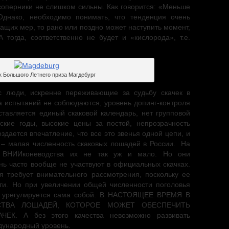
соперники не слишком сильны. Как говорится: «Меньше
Однако, необходимо понимать, что тенденция очень
ащих мер, то рано или поздно может наступить момент,
 тогда, соответственно не будет и «кислорода», т.е.
к Большого Летнего приза Магдебург
с люди, искренне переживающие за судьбу скачек в
а испытаний не соблюдаются, уровень допинг-контроля
ставляется единый скаковой календарь, нет групповой
ские годы, высокие цены за постой, непрозрачность
создается впечатление, что все это звенья одной цепи, и
н – малая численность скаковых лошадей в России. На
 ВНИИконеводства их не так уж и мало. Но они
нь часто вообще не участвуют в официальных скачках.
я требует внимательного рассмотрения, поскольку ее
ти. Но при увеличении общей численности поголовья
на урегулируется сама собой. В НАСТОЯЩЕЕ ВРЕМЯ В
СТВА ЛОШАДЕЙ, КОТОРОЕ МОЖЕТ ОБЕСПЕЧИТЬ
К. А без этого качества невозможно развивать
ждународный уровень.