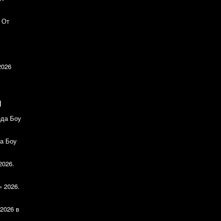
 От
2026
И
еда Боу
а Боу
2026.
» 2026.
2026 в