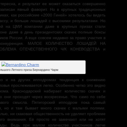
нтересна, и результат ее может оказаться совершенно
записан явный фаворит. Но в крупных традиционных
сиках, как российские «2000 Гиней» хотелось бы видеть
лассу, и больше лошадей с высокими результатами. Но
дей на ЦМИ компании даже в крупных призах стали
зоне даже в день президентских скачек полные боксы
иков России. А еще совсем недавно за право участия в
 конкуренция. МАЛОЕ КОЛИЧЕСТВО ЛОШАДЕЙ НА
ОБЛЕМА ОТЕЧЕСТВЕННОГО Ч/К КОНЕВОДСТВА и
льшого Летного приза Бернардино Чарм
о и на других ипподромах тенденция к снижению
овья прослеживается легко. Особенно четко это видно
рома. Краснодарский набирает количество скачек и
что они проходят через воскресенье. Что само по себе
авого смысла. Пятигорский ипподром пока самый
и, но и там бывает много скачек с малыми полями.
слью, ни скаковая общественность не уделяет проблеме
ого внимания. Её просто не замечают или не хотят
ады. Ведь при малом количестве участников легче