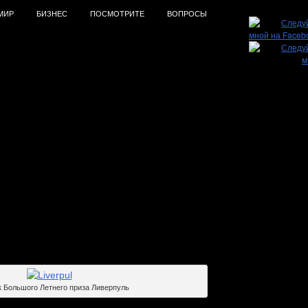
МИР
БИЗНЕС
ПОСМОТРИТЕ
ВОПРОСЫ
 Летнего Приза на ЦМИ и
ти лошадей на ипподромах
к Большого Летнего приза Ливерпуль