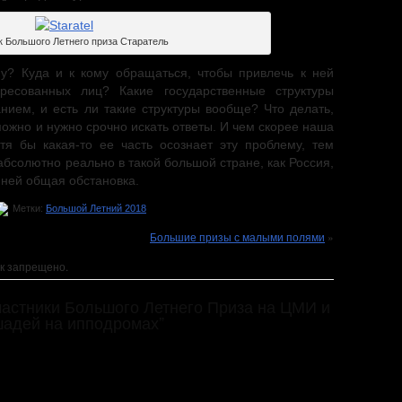
к Большого Летнего приза Старатель
у? Куда и к кому обращаться, чтобы привлечь к ней
ресованных лиц? Какие государственные структуры
нием, и есть ли такие структуры вообще? Что делать,
можно и нужно срочно искать ответы. И чем скорее наша
тя бы какая-то ее часть осознает эту проблему, тем
абсолютно реально в такой большой стране, как Россия,
в ней общая обстановка.
Метки:
Большой Летний 2018
Большие призы с малыми полями
»
к запрещено.
Участники Большого Летнего Приза на ЦМИ и
шадей на ипподромах”