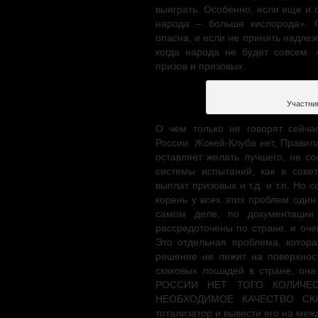
выиграть. Особенно, если еще и 
народа – больше кислорода». 
опасна, и если не принять надлеж
когда народа не будет совсем. А
призов и призовых.
Участни
О чем только не говорят сейча
России: Жокей-Клуба нет, Правил
оставляет желать лучшего, не со
системы испытаний, как в совет
выплат призовых и т.д. и т.п. Но 
корень у всех этих проблем оди
самом деле, по документации
рассредоточены по стране, и оче
Это отдельная проблема, котора
решение не лежит на поверхнос
скаковых лошадей в стране, о
РОССИИ НЕТ ТОГО КОЛИЧЕ
НЕОБХОДИМОЕ КАЧЕСТВО СКАЧЕ
тотализатор и вывести его на ме