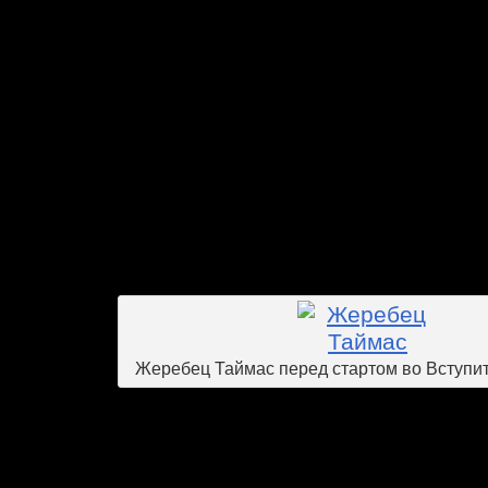
Турбо Сторма и Леди Голливуд. У него
Гранатовый Браслет. Все двухлетки 
разной масти. Гранатовый Брас
Шекельфорда Караул серый, Кайф (Б
Спагетти) темно-гнедой, а об
оригинальной клички Идите (Пайонир
Эксайтмент) гнедой. На данный мо
наиболее перспективным, хотя и оста
тоже выглядят очень достойно, как по э
проездках.
Жеребец Таймас перед стартом во Вступи
В этом сезоне на Центральном Моск
появился новый тренер Алексей Ана
Ранее он работал на Ростовском и