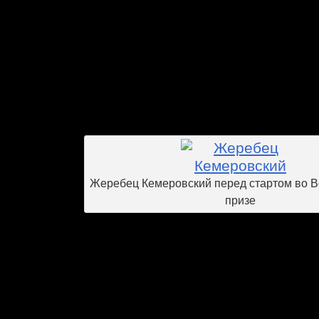
Юсупова, выигравшего в прошлом г
Осенний приз. На аукционе в «Вос
проявили большой интерес к жеребятам
Статика Мемори. Поэтому в первом 
только одна лошадь от этого произв
Антрепризы Астория Мэм. Антрепр
призер Краснодарского ОКСа 2008 года
Жеребец Кемеровский перед стартом во В
призе
Отделение тренера А.Х. Дерова вс
Москву одним из первых. В этом сезоне
лошадей: 6 арабских и 11 чис
принадлежат частным владельцам Э
В.А.Вартанову. Кобыл в отделении не
старшего возраста скакали в прошло