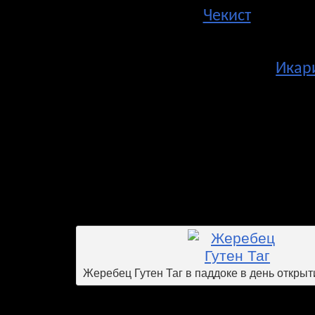
Самый классный из них
Чекист
. В двух
с большим преимуществом выиграл три
том числе приз Жокей Клуба в день Пр
но в Большом Призе проиграл
Икар
сезоне он в первый же скаковой д
Икарием в призе Открытия скакового с
преимуществом занял первое место. По
стал победителем Гран-при радио Мо
скачке он опередил сильнейших тре
прошлого сезона: Центуриона, Икария
К сожалению, в ходе сезона жеребе
копыта и больше не выступал. Сейчас о
Жеребец Гутен Таг в паддоке в день открыт
Гутен Таг в прошлом сезоне имел 4 