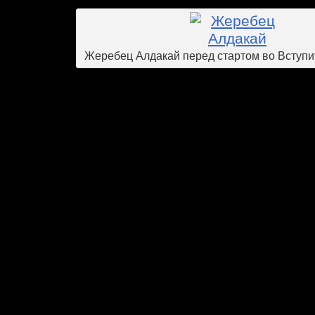
Жеребец Алдакай перед стартом во Вступи
Евгений Неумывакин работа
В.П.Бухтоярова. Его отделение посто
ЦМИ. Сейчас там 16 лошадей 7 ч
арабских. В группе чистокровных ло
трехлетки и один четырехлетний жереб
9 стартов и 5 призовых мест в том числ
и Большом Летнем. В этом году он
Вступительного приза, но не попал 
Трехлетний Скай Файтер выиграл
Осенний приз и рядовую скачку. Ис
вторым в Пробном и Осеннем призах 
скачку. А всего имел 5 стартов. Амур
проскакал только раз, в этом сезоне 
Открытия. Пока ни побед, ни призовых