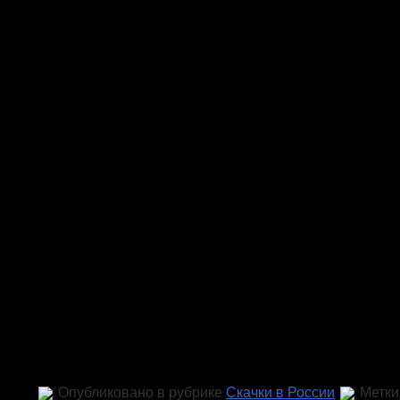
скаковой лошади все необходимое, 
выступает ниже своих потенциальн
заложенных генетически.
Все 4 трехлетние лошади отделени
разным причинам не испытаны в два
Катарамба родились в России, Мери
Германии. Михаил никогда не фо
подготовки лошадей к скачкам. И в на
не известно, когда его подопечные 
Совсем недавно на ЦМИ появ
принадлежащие коневладельцам н
держат одну – две лошади, сами ух
сами тренируют, сами делают прое
Шипилова – владелица Лорда Роял 
которой принадлежит чистокровная ко
жеребца арабской породы.
Опубликовано в рубрике
Cкачки в России
Метки