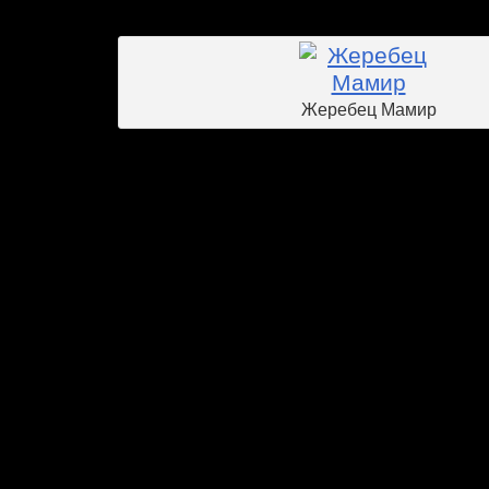
возраста в отделении.
Жеребец Мамир
Группа трехлетних лошадей «Восхода
ЦМИ двумя жеребцами: Ибрагимом
двумя кобылами: Аквамилей и Барзал
самой успешной из них была Аквамиля
в призах Жокей Клуба и реки Кубань, 
призе, пятой в призе реки Волги. К
Схимника и Барзалины скромнее, но 
могут выступить лучше. О двухлетках 
только по происхождению и экстерьер
двух оксисток: жеребец Эквист 
Эмбрадора) и кобыла Забирайка (Бор –
(Континьюсли – Аконита) по матери бр
Бора Юбилярка происходит от Ютланд