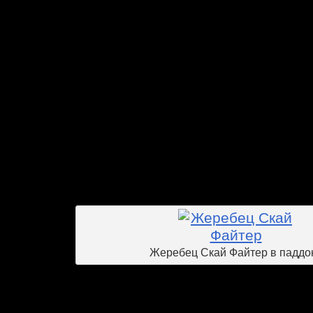
Реал Бизнес -3 призер Осеннего п
кобылы в этом отделении пока еще 
потенциал. В двухлетнем возрасте они 
особого напряжения. Таких ло
«сбереженными». Флайинг Спарк 
проскакала один раз, в призе Стр
призовое место. Прауд Флэш в дву
участвовала в Пробном призе и приз
день открытия сезона стартовала в пр
вошла в число призеров. Начавший
показать, на что способны все эти лоша
Жеребец Скай Файтер в паддо
Отделение Сослана Дзилихова тоже зим
совсем небольшое отделение. Все