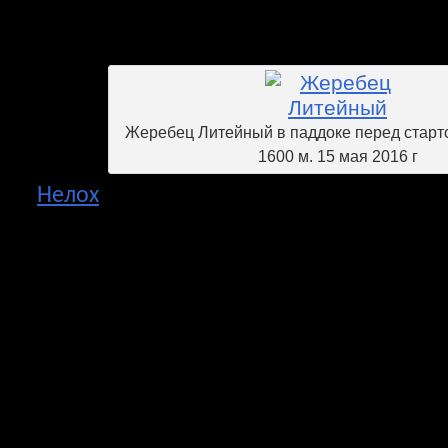
Осеннем, занял второе место 
С.М.Буденного и четвертым в призе зак
Жеребец Литейный в паддоке перед старто
1600 м. 15 мая 2016 г
Нелох
был самым результативным дву
на ЦМИ в сезоне 2015 года. Он выигра
Летний и Большой. В этом сезоне с
Открытия, но зарубился по скачке и 
призеров. Второй трехлетний жер
прошлом году имел 3 старта, два 
платные места, но в Осеннем приз
успешно – занял третье место. Уже мно
мастера-тренера А.Х.Дерова приходят
двухлетки. В этом году один из 
жеребцов доморощенный. Он родился в