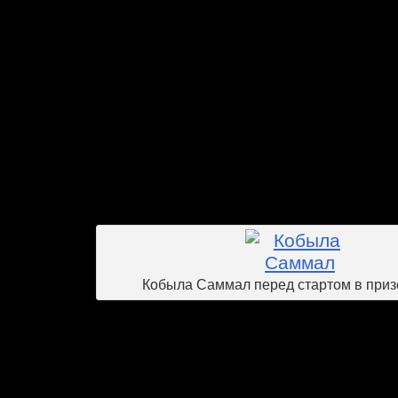
отделении 6 лошадей. Они прина
владельцу М.Ю.Дюсенбаеву. Четырехл
Таймас выиграл в прошлом год
ограничительных приза и занял трет
Тренер характеризовал его так: «Если н
бежит хорошо.» Стартуя во Вступител
открытия сезона, Таймас подтверд
хорошо принял старт и занял третье 
кобыла Самал осталась четвертой в 
победительница приза реки Кубань в Р
Кобыла Саммал перед стартом в приз
В отделении два трехлетних жеребца: 
Оба они в прошлом сезоне скакали 
выиграл приз Арта и рядовую скачку
была четвертой. Текущий сезон начал 