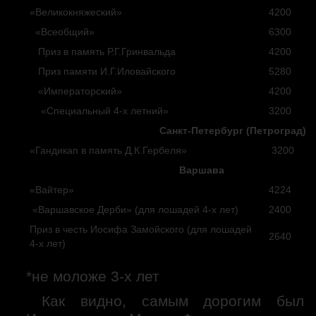
«Великокняжеский»
4200
«Всеобщий»
6300
Приз в память Р.Г.Гринвальда
4200
Приз памяти И.Г.Иловайского
5280
«Императорский»
4200
«Специальный 4-х летний»
3200
Санкт-Петербург (Петроград)
«Гандикап в память Д.К.Гербеля»
3200
Варшава
«Вайтер»
4224
«Варшавское Дерби» (для лошадей 4-х лет)
2400
Приз в честь Иосифа Замойского (для лошадей
2640
4-х лет)
*не моложе 3-х лет
Как видно, самым дорогим был 