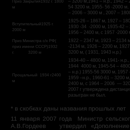
– 3200 м,1941 – н.р., 1942 – 
Приз Закрытия1932 г. 1800
54 3200 м, 1955- 56 -2000 м,
м
– 2006 – 3000 м , 2007 – 180
1925-26 – 1867 м, 1927 – 180
Вступительный1925 г.
1930 -34 -2000 м, 1935-42 – 
2000 м
1956 – 2400 м, с 1957 -2000 
1922 – 2347 м, 1923 – 2134 м
Приз Министра с/х РФ(
-2134 м, 1926 – 2200 м, 1927
приз имени СССР)1932
3200 м, ( 1931, 1943 н.р.)
г. 3200 м
1934-40 – 4800 м, 1941- н.р.,
1944 4000 м, 1945-54 – 4800
– н.р.) 1955-56 3000 м, 1957
Прощальный 1934 г2400
1959 –н.р., 1960-61 – 3200 м
м
2400 м, с 1964 – 2006 — 320
2007 г утверждена дистанци
разыгран не был.
* в скобках даны названия прошлых лет
11 января 2007 года Министр сельск
А.В.Гордеев утвердил «Дополнени