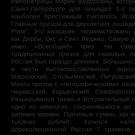
Императрицы Марии Федоровны, котор
Санкт-Петербурге для лошадей 3-х л
наиболее престижным считалось Всер
Главным призом для двухлетних лошаде
Plate”. Это название позаимствовано 
как Дерби, Окс и Сент Леджер. Самую 
имел «Всеобщий» приз. На само
традиционных призов для скаковых л
России был гораздо длиннее. Большинс
в честь высокопоставленных перс
Мясновский, Столыпинский, Петровский
Много призов с «географическими» назв
Черкасский, Харьковский, Симферопол
Разыгрывался также и Вступительный п
одно из немногих, сохранившихся до
далеких времен. Призовые суммы, как 
тысячах рублей. Хочется нап
дореволюционной России 7 граммов 