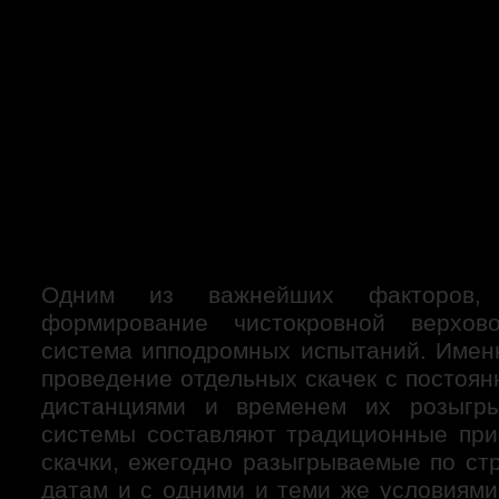
скачки в Австралии
хроника скачек
Лошади
Родоначальники
Матки
Ипподромы
Российские ипподромы
Пятигорский ипподром
Зарубежные ипподромы
Ипподром Ла Сарсуэла. Мадрид. Испания.
Люди
коннозаводчики
коневладельцы
Тренеры
Жокеи
Одним из важнейших факторов,
Персонал конюшни
формирование чистокровной верхов
специалисты
Любители
система ипподромных испытаний. Име
Тотализатор
проведение отдельных скачек с постоя
имидж игры
дистанциями и временем их розыгр
виды игры
необходимая информация
системы составляют традиционные пр
стратегия игры
скачки, ежегодно разыгрываемые по ст
экономика и статистика
датам и с одними и теми же условиями