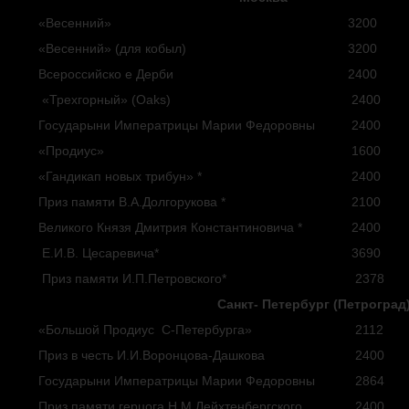
«Весенний»
3200
«Весенний» (для кобыл)
3200
Всероссийско е Дерби
2400
«Трехгорный» (Oaks)
2400
Государыни Императрицы Марии Федоровны
2400
«Продиус»
1600
«Гандикап новых трибун» *
2400
Приз памяти В.А.Долгорукова *
2100
Великого Князя Дмитрия Константиновича *
2400
Е.И.В. Цесаревича*
3690
Приз памяти И.П.Петровского*
2378
Санкт- Петербург (Петроград
«Большой Продиус С-Петербурга»
2112
Приз в честь И.И.Воронцова-Дашкова
2400
Государыни Императрицы Марии Федоровны
2864
Приз памяти герцога Н.М.Лейхтенбергского
2400