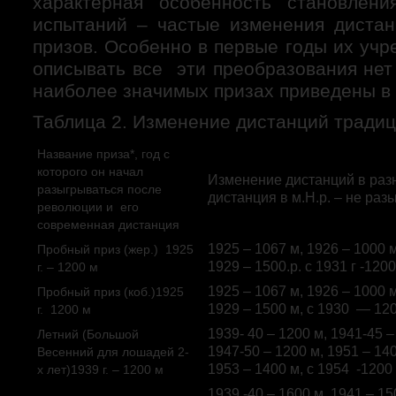
характерная особенность становлен
испытаний – частые изменения диста
призов. Особенно в первые годы их уч
описывать все эти преобразования нет
наиболее значимых призах приведены в 
Таблица 2. Изменение дистанций тради
Название приза*, год с
которого он начал
Изменение дистанций в разн
разыгрываться после
дистанция в м.Н.р. – не раз
революции и его
современная дистанция
1925 – 1067 м, 1926 – 1000 м
Пробный приз (жер.) 1925
1929 – 1500.р. с 1931 г -1200
г. – 1200 м
1925 – 1067 м, 1926 – 1000 м
Пробный приз (коб.)1925
1929 – 1500 м, с 1930 — 1200
г. 1200 м
1939- 40 – 1200 м, 1941-45 – 
Летний (Большой
1947-50 – 1200 м, 1951 – 140
Весенний для лошадей 2-
1953 – 1400 м, с 1954 -1200
х лет)1939 г. – 1200 м
1939 -40 – 1600 м, 1941 – 15