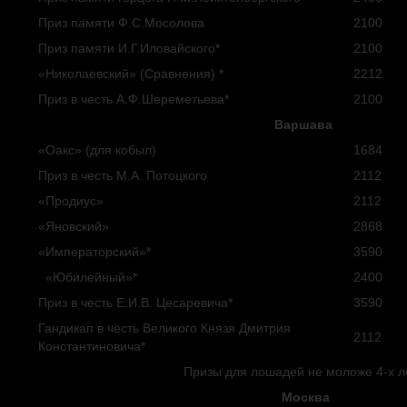
Приз памяти Ф.С.Мосолова
2100
Приз памяти И.Г.Иловайского*
2100
«Николаевский» (Сравнения) *
2212
Приз в честь А.Ф.Шереметьева*
2100
Варшава
«Оакс» (для кобыл)
1684
Приз в честь М.А. Потоцкого
2112
«Продиус»
2112
«Яновский»
2868
«Императорский»*
3590
«Юбилейный»*
2400
Приз в честь Е.И.В. Цесаревича*
3590
Гандикап в честь Великого Князя Дмитрия
2112
Константиновича*
Призы для лошадей не моложе 4-х л
Москва