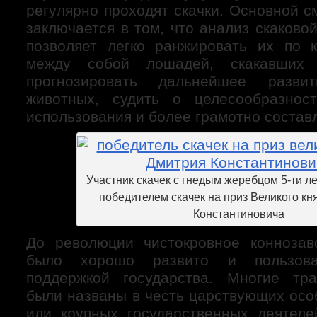
регулярно проходят скачки. Основной 
заключается в том, что анализ скаков
позволяет легко ранжировать их по к
между собой лошадей, скакавших
прогнозировать дальнейшее развит
животных, судить о целесообразнос
использования и более грамотно состав
Участник скачек с гнедым жеребцом 5-ти л
победителем скачек на приз Великого кн
Константиновича
До революции чистокровное конноза
было хорошо развито и пользова
поддержкой государства. Многие тр
были названы в честь царствующих осо
или крупных государственных деятел