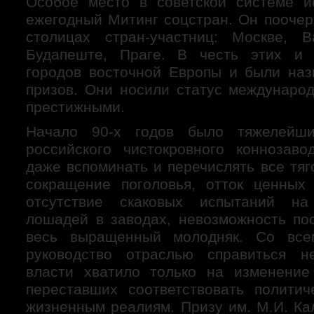
Особое место в советской системе и
ежегодный Митинг соцстран. Он поочер
столицах стран-участниц: Москве, В
Будапеште, Праге. В честь этих и 
городов восточной Европы и были на
призов. Они носили статус междунаро
престижными.
Начало 90-х годов было тяжелейш
российского чистокровного коннозаво
даже вспоминать и перечислять все тяг
сокращение поголовья, отток ценных
отсутствие скаковых испытаний н
лошадей в заводах, невозможность по
весь выращенный молодняк. Со все
руководство отраслью справиться н
власти хватило только на изменение
переставших соответствовать полити
жизненным реалиям. Призу им. М.И. Ка