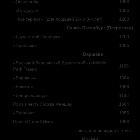
«Основной»
1056
«Продиус»
1056
«Критериум» (для лошадей 2-х и 3-х лет)
1200
Санкт- Петербург (Петроград)
«Двухлетний Продиус»
1200
«Пробный»
1056
Варшава
«Большой Варшавский Двухлетний» («Middle
1188
Park Plate»)
«Боровны»
1684
«Бржезе»
1056
«Венцеславица»
1188
Приз в честь Жоржа Феншау
1684
«Продиус»
1056
Приз «Старой Вси»
1056
Призы для лошадей 3-х лет
Москва