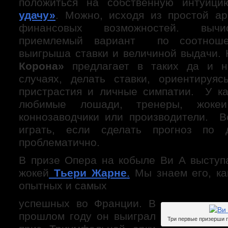
положиться на собственную интуи
удачу»
. Можно, исходя из простой а
финансовых возможностей. вычи
приемлемый вариант по соотноше
выигрыша ставки и величиной выдачи.
Корона»
предлагает в таких да и н
случаях, делать ставки, ориентируя
пристрастия и личные симпатии. У ка
любимые лошади, тренеры, жокеи,
коннозаводчики или производители. В
играть, если сделать прогноз по 
проблематично.
В призе Опера на кобыле Ви А высту
жокей
Тьери Жарне
.
Мы знаем его, ка
опытных и самых
успешных во Франции. В
прошлом году он выиграл
Три первые призерши