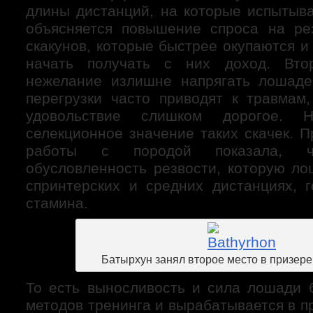
длины дистанций, на которые испытыв
объясняется повышение спроса на ре
скакунов, которые быстрее окупаются 
начать получать с них доход. Вто
нежелание излишне напрягать лошадей
перегрузки часто приводят к травмам
удовольствие слишком дорогое. 
селекционное значение таких скачек. 
работы с породой показала, чт
обусловленность резвости, которую ло
спринтерских и средних дистанциях, 
стамина.
Батырхун занял второе место в призер
То есть выносливость и сила лошади 
методов тренинга и вырабатывается в п