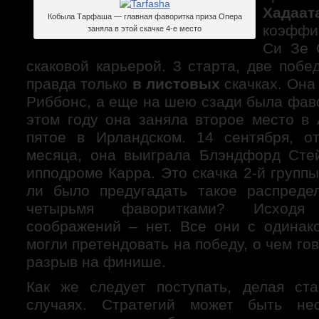
Хадаат
Кобыла Тарфаша — главная фаворитка приза Опера
коэффи
заняла в этой скачке 4-е место
Си Зе 
скаковой карьерой. 3 старта, две побе
правда только
в листовых
скачках. Она
Риббонс, а еще на шею сзади была фав
этом году она заняла второе место в 
пятое в Ирландском. 14 сентября, о
месяца, она выиграла Блэндфорд Сте
ипподроме Карра. Это скачка 2-й групп
ли было предугадать такое распреде
четырьмя фаворитками? Исходя
соображений – нет. Все они с одинак
могли претендовать на победу, о чем г
разрыв на финише.
Как же следует поступать, делая ст
случаях. Стратегий может быть нес