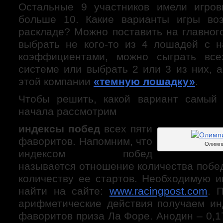
Остальные 9 участников имели игро
больше 10. Какие варианты игры во
раскладе? Можно поставить на главног
выбрать не кого-то из 4 лошадей с 
коэффициентами, можно сыграть вс
системе или выбрать 2 или 3 из них, 
этой компании
«темную лошадку»
.
Чтобы решить, какой вариант самый 
начала рассмотрим
индексы побед
всех пяти
фаворитов. Напомним, что
Олимпи
индексом побед
называется отношение количества побе
количеству ее стартов. Необходимую
найти на сайте:
www.racingpost.com
. 
арифметические действия получаем ин
фаворитов приза Ла Форе. Анодин – 0,1