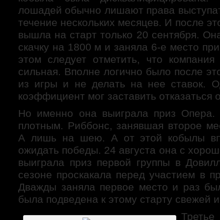
лошадей обычно лишают права выступат
течение нескольких месяцев. И после эт
вышла на старт только 20 сентября. О
скачку на 1800 м и заняла 6-е место пр
этом следует отметить, что компани
сильная. Вполне логично было после эт
из игры и не делать на нее ставок. О
коэффициент мог заставить отказаться о
Но именно она выиграла приз Опера.
плотным. Риббонс, занявшая второе ме
А лишь на шею. А от этой кобылы в
ожидать победы. 24 августа она с хор
выиграла приз первой группы в Довилл
сезоне проскакала перед участием в п
Дважды заняла первое место и раз был
была подведена к этому старту свежей 
Треть