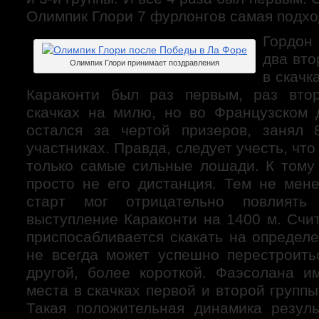
Олимпик Глори 7 фурлонгов самая подх
Гордон
два вто
Олимпик Глори принимает поздравления
в скачк
Караконти был раз первым, раз вт
скачках на милю, но во Французском 
остался за чертой призеров, занял 
участниках. Правда, следует учесть, чт
только самые сильные лошади. К тому 
просто не его дистанция. Тем не мене
старт мог отрицательно повлиять
выступление Караконти на 1400 м. Счи
приспосабливается скакать на определ
не всегда может успешно перестроить
другой, более короткой. Фаэсолана им
места в скачках первой и второй группы
Такая положительная динамика резуль