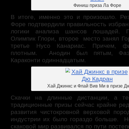
Финиш приза Ла Форе
В итоге, именно это и произошло. Ре
Форе подтвердили правильность избран
логики анализа шансов лошадей. П
Олимпик Глори, второе место занял Го
третье Нусо Канариас. Причем, 
плотным. Анодин был пятым, Фаэ
Караконти одиннадцатым.
Хай Джинкс и Флай Вив Ми в призе Д
Скачки на длинные дистанции, а т
традиционные призы сейчас крайне ред
развития чистокровной верховой пор
индустрии их было гораздо больше. 
скаковой мир развивался по пути посте