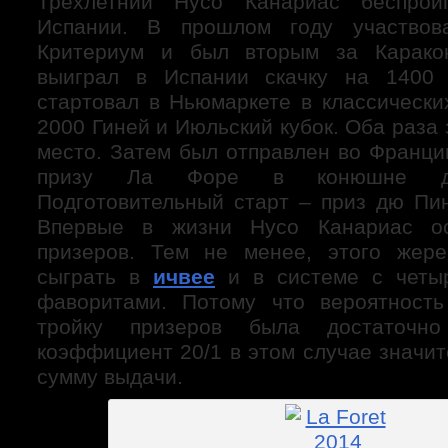
Трехлетний Нусо Канариас беспрои
Испании. В прошлом году участвов
Критериум и был вторым за Карако
выиграл в Испании скачку на 1400
стартовал в Ньюмаркете в классически
2000 Гиней и Июльский кубок. Оба раза 
место. Затем был отправлен во Франци
призу Ла Форе в конюшне дру
Подготовительный старт – приз дю П
Впервые в жизни Нусо Канариас ос
призеров. Тем не менее, этого жер
сыграть в
ичвее
и в системе с четы
фаворитами. Потому что вероятность
тройку призеров была достаточн
коэффициент 20/1 в этом случае значи
сумму выдачи.