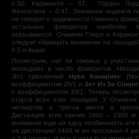
0,50; Караконти – 57, Гордон Лор
Фаэсолана – 0,47. Значение индекса п
не говорит о надежности главного фаво
остальных фаворитов наиболее пр
оказываются Олимпик Глори и Караконт
следует обращать внимание на лошадей
0,5 и выше.
Посмотрим, нет ли таковых у участник
вошедших в число фаворитов. Находи
Это трехлетний
Нусо Канариес
(Noo
коэффициентом 20/1 и
Зет Из
Зе Спири
c коэффициентом 33/1. Теперь посмотр
старта всех этих лошадей. У Олимпик 
четвертое и третье места в приза
Дистанции этих скачек 1600 – 1900 м.
внимание еще на одну особенность его 
на дистанцию 1400 м он проскакал 4 раз
и 3-й группы. И все 4 раза был первым.