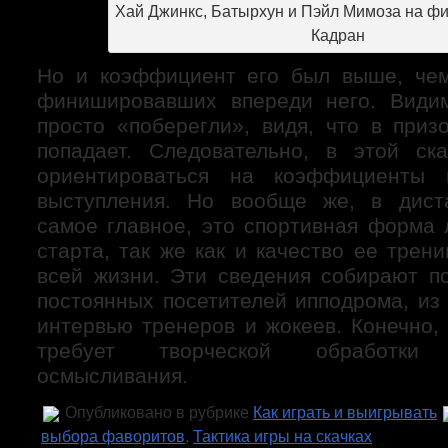
Хай Джинкс, Батырхун и Пэйл Мимоза на ф
Кадран
Но и коэффициент его был выше, чем
финишировавших впереди него. Видим
просто «поберегли», видя, что в приз
попадает. Следовательно, в этой ск
ориентироваться на коэффициенты 
выступления. Но вообще же, в дист
самое главное, это спортивная форма
старта, так же как и качество ее трен
всей жизни. Эти сведения собирают по
постоянных посетителей ипподрома, из
интервью тренеров и жокеев. Конечно,
требует творческой обработки
осмысливания.
Опубликовано в рубрике
Как играть и выигрывать
выбора фаворитов
,
Тактика игры на скачках