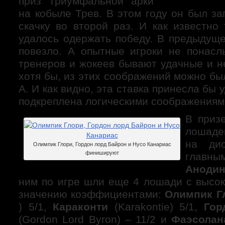
приз Триумфальной арки
на кобыле Трев. В этом году он был за
скачку во второй раз. И как известно
удалось одержать победу. В предыдуще
повезло. А опытные игроки не понасл
тренеров и жокеев бывают удачные и н
хотя бы, из этих соображений можно бы
А. И как видно, эта ставка принесла бы у
подкреплена логическими соображениям
В при
лошадей
на ди
Олимпик Глори, Гордон лорд Байрон и Нусо Канариас
финишируют
главны
Аноди
ним по игре шли еще 4 лошади с высок
значению коэффициентами:
Олимпик Г
) 5/1,
Караконти
(Karakontie) 5/1,
Гор
(Gordon Lord Byron) – 11/2 и
Фаэсолан