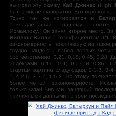
выиграл эту скачку
Хай Джинкс
(High J
был в числе фаворитов. Его игровой ко
Точно так же котировался и
Батир
принадлежащий нашему соотечес
Исмаилову. Он занял второе место. За
Виплаш Вилли
с коэффициентом 4/1. В
закономерность, повлиявшую на такое 
трудно. Индексы побед первых четыр
соответственно: 0,21; 0,18; 0,45; 0,28.
индексами 0,17; 0,4; 0,07 и 0,36. 
стартам картина следующая: 2-1-3, 3-4-1,
7, 4-2-5, 3-3-7, 1-5-2. По этому покаха
более четкая закономерность. Исклю
только Флай Вив Ми, занявший последн
приличными данными по трем последним