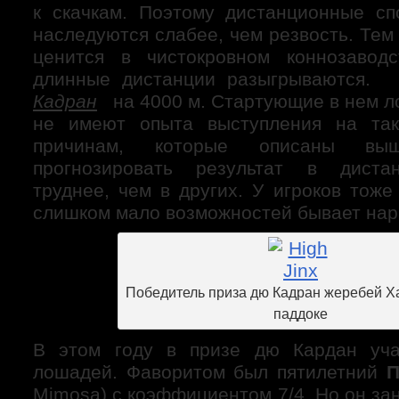
к скачкам. Поэтому дистанционные с
наследуются слабее, чем резвость. Тем
ценится в чистокровном коннозавод
длинные дистанции разыгрываются
Кадран
на 4000 м. Стартующие в нем ло
не имеют опыта выступления на так
причинам, которые описаны вы
прогнозировать результат в диста
труднее, чем в других. У игроков тоже
слишком мало возможностей бывает нара
Победитель приза дю Кадран жеребей Х
паддоке
В этом году в призе дю Кардан уча
лошадей. Фаворитом был пятилетний
П
Mimosa) с коэффициентом 7/4. Но он зан