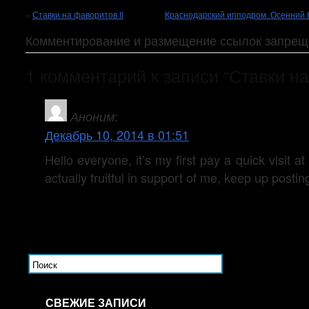
«
Ставки на фаворитов II
Краснодарский ипподром. Осенний К
Комментирование и размещение ссылок запрещ
1 комментарий к записи “Ставки на
:
Аноним
Декабрь 10, 2014 в 01:51
Hello everyone, it’s my first pay a quick visit at 
actually fruitful in support of me, keep up postin
СВЕЖИЕ ЗАПИСИ