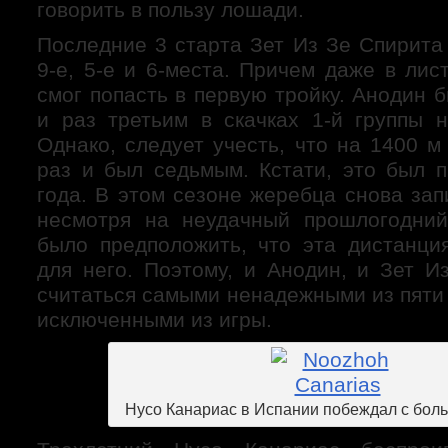
говорить в пользу лошади.
Последние 3 старта Зет Из Зе Спирита
9-е, 5-е и 6-места. Причем даже в лис
смог попасть в первую тройку. Анодин
и раз третьим в скачках 1-й группы 
Однако, следует учесть, что на 1400 
раз и был седьмым. Кстати, это был 
года. В этом сезоне жеребца снова запи
несмотря на неудачный прошлогодний
было предположить, что эта дистанци
для него. Поэтому, и Анодин, и Зет И
считаться самыми ненадежными из пяти
исключенными из игры.
Нусо Канариас в Испании побеждал с бо