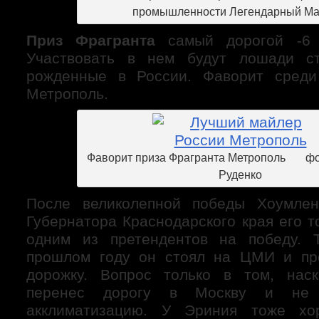
промышленности Легендарный М
Приз Фрагранта
самый дорогой -6 
Участвовать в нем будут лошади ст
рожденные в России. Фаворит среди
Метрополь.
Фаворит приза Фрагранта Метрополь фо
Руденко
После великолепной победы Хоумле
Губернатора Краснодарского края его 
одним из претендентов на победу. 
прошлом году он стоял на ЦМИ и пре
дорожку. Вопрос только в том, нас
перенес дорогу в Москву и не
акклиматизацию. У Эриния тоже х