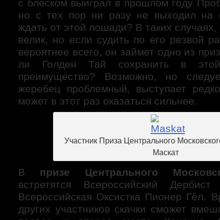
с блеском выиграл в прошлом году Про
но с тех пор ни разу не выходил на 
ждать от этой лошади? В таких случаях,
велик, но если судить по его резвой ра
вероятнее всего, он займет одно из при
ли Голден Тай сохранить в этой
преимущество? Возможно, но следуе
жеребец проблемный, выступает редк
может в этот раз оказаться сильнее.
Участник Приза Центрального Московско
Маскат
В
призе Центрального Московс
встретятся Всероссийский Дербис
Всероссийская Оксистка Пионер Гёл. В
других участников скачки сможет вмеш