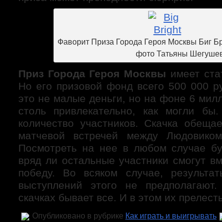
Фаворит Приза Города Героя Москв
фото Татьяны Шегушев
Приз Города Героя Москвы
имеет стат
Но его призовой фонд всего 500 000 р
это не малые деньги, но на фоне 6 мил
столь привлекательно, как могли бы
количество участников. Скачка обеща
матчевой встречей между Людовико
Посмотреть на нее в любом случае бу
вряд ли остальные участники смогут в
победу. Во всяком случае, результа
выступлений этого не предполагают.
скачках бывает все. И в этом их прелесть
Опубликовано в рубрике
Как играть и выигрывать