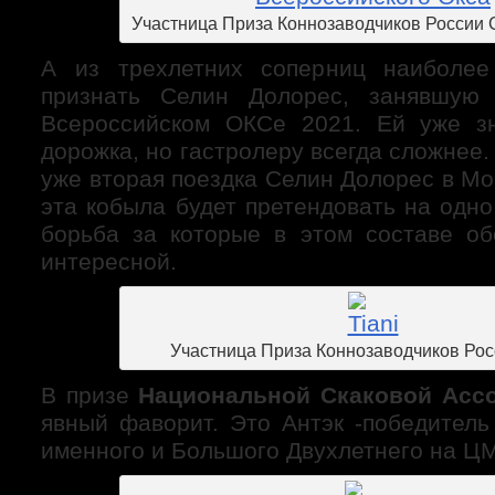
Участница Приза Коннозаводчиков России 
А из трехлетних соперниц наиболее
признать Селин Долорес, занявшую
Всероссийском ОКСе 2021. Ей уже зн
дорожка, но гастролеру всегда сложнее.
уже вторая поездка Селин Долорес в Мос
эта кобыла будет претендовать на одно
борьба за которые в этом составе о
интересной.
Участница Приза Коннозаводчиков Рос
В призе
Национальной Скаковой Асс
явный фаворит. Это Антэк -победитель
именного и Большого Двухлетнего на Ц