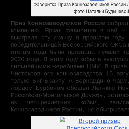
Фаворитка Приза Коннозаводчиков России
фото Натальи Будычевой
Приз Коннозаводчиков России
собрал
компанию. Яркая фаворитка в ней – 
выиграла эту скачку в прошлом году,
победительницей Всероссийского ОКСа 
итогам года была признана лучшей т
2020 года. В этом году кобыла выступил
сильнейшими жеребцами ЦМИ. В призе 
Чистокровного коннозаводства 15 авгу
только Биг Брайту. А Бернардино Чарм
Лордом Бурбоном обошел Летнюю Ночь
Российско-Монгольской Дружбы, осталс
из четырехлетних кобыл, запи
Коннозаводчиков России, не обыгрывал