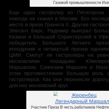
Газовой промышленности Ихе
Еще один гастролер из Пятигорска 
никогда не скакал в Москве. Его послед
место в призе Гранита II. Другие гастр
Элегант Барс. Радомир выиграл Боль
Казани и Большой Спринтерский в Уф
победитель Большого Летнего приз
ипподроме и четвертый призер одноим
ЦМИ. Смогут ли гастролеры на равн
московскими лошадьми: Ювелиро
Маршалом, Саянским Маршем и Маэс
этом противостоянии большую роль с
гастролеров. Как они перенесли дорогу
для них московский круг.
Участник Приза В честь работников Нефтя