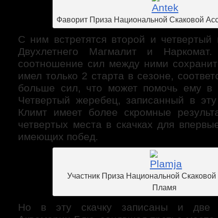
Фаворит Приза Национальной Скаковой Ас
С ним встретятся второй и четвертый
Двухлетнего Магмалит и Наркомат.
соотношение сил между ними сохранит
имел только 2 старта в сезоне, соотве
больше сил, что может помочь ему в 
Четвертый жеребец, записанный в эту
Климт имеет более скромные результ
четвертых места в скачках для впервы
имеющих побед.
Участник Приза Национальной Скаковой
Пламя
Но в эту скачку записаны и две 