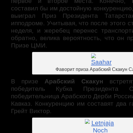
первое и второе места. Конечно, 
составил бы им достойную конкуренцию,
выиграл Приз Президента Татарста
ипподроме. Учитывая, что после этого 
неделя, и жеребец перенес транспорт
обратно, велика вероятность, что он п
Призе ЦМИ.
Фаворит приза Арабский Скакун С
В призе
Арабский Скакун
встретя
победитель Кубка Президента
победительница Арабского Дерби Росси
Кавказ. Конкуренцию им составят два 
Грейт Виктор.