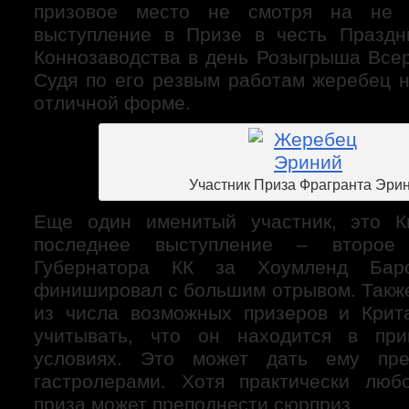
призовое место не смотря на не 
выступление в Призе в честь Праздн
Коннозаводства в день Розыгрыша Всер
Судя по его резвым работам жеребец н
отличной форме.
Участник Приза Фрагранта Эри
Еще один именитый участник, это К
последнее выступление – второе
Губернатора КК за Хоумленд Бар
финишировал с большим отрывом. Также
из числа возможных призеров и Крит
учитывать, что он находится в пр
условиях. Это может дать ему пре
гастролерами. Хотя практически люб
приза может преподнести сюрприз.