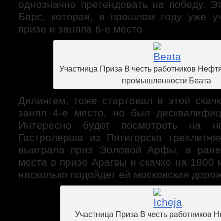
однозначно претендовать на победу. Э
Барс, которая, в прошлом году уже у
призе и заняла 6-е место.
Участница Приза В честь работников Нефт
промышленности Беата
Дилингем, тоже стартовал в этой скач
занял 4-е место, но был дисквалифиц
Интересно будет посмотреть на н
Гастролерша из Пятигорска трехлетня
выиграла приз Эоловой Арфы, а ране
места в призе Арагвы и скачке на 1800 
насколько подойдет ей московская дорож
Участница Приза В честь работников 