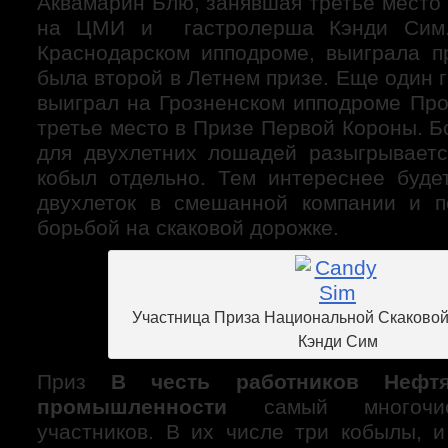
Аквамарин Блю, занявшая третье место 
на ЦМИ и гастролерша Кэнди Сим.
Краснодарском ипподроме, выиграла п
была второй в Летнем призе. Еще один
выиграл на Грозненском ипподроме Про
третье место в Призе Первой Короны. 
для двухлетних лошадей разыгрывает
кобыл отдельно. Тем интереснее буде
двухлеток в смешанной компании и п
борьбой на скаковой дорожке.
Участница Приза Национальной Скаково
Кэнди Сим
Приз
В честь работников Нефт
промышленности
самый многочи
участников. В их числе три кобылы, и