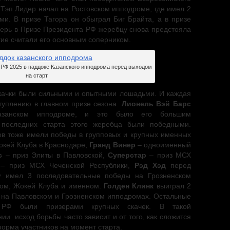
 Тэп Лидер начал на Ростовском ипподроме, где имел 2
и. В призе Тагора он обыграл Биг Брайта, а в призе
перь в Призе Президента РФ жеребцу снова предстояла
гие считали его основным соперником.
 РФ 2025 в паддоке Казанского ипподрома перед выходом
на старт
 скачки были сильными и опытными лошадьми. И каждая
туплению в главном призе сезона.
Лионель Вэй Барс
Казанском ипподроме, и это было его большим
 последних старта этого жеребца были победными.
ов тоже имели победы в групповых и крупных именных
окей Клуба в Краснодаре,
Гранд Винер
– одноименный
с
– приз Элиты в Павловской,
Суперстар
– приз МСХ
– приз МСХ Чеченской Республики,
Рэд Хэд
перед
Ф имел 3 последовательные победы на Грозненском
ном, Жокей Клуба и именном.
Голден Клинк
выиграл 2
 на Павловском и Грозненском ипподромах. Остальные
а РФ были призерами крупных скачек. В такой
и исход борьбы часто зависит и от того, как сложится
форма участников на момент старта.