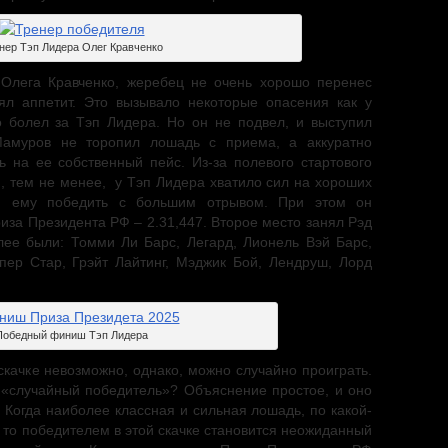
нер Тэп Лидера Олег Кравченко
Олега Кравченко, жеребец не очень хорошо перенес
ял аппетит. Это вызывало некоторые опасения как у
то болел за Тэп Лидера. Но он не подвел, и выступил
амуров не торопил лошадь с приема, а аккуратно
ь на ее собственный пейс. Из-за полевого стартового
, тем не менее, у Тэп Лидера хватило сил на хороших
й ему победить с большим отрывом. При этом он
иза Президента РФ – 2.31,447. Второе место занял Рэд
алее были: Томми Ли Барс, Легард, Лионель Вэй Барс,
упер Стар, Грэйт Лайтинг, Мэджик Бой, Лендруш, Лорд
Победный финиш Тэп Лидера
 скачке невозможно, однако, можно случайно проиграть.
е «случайный победитель»? Объяснение простое, и оно
 Когда наиболее классная и сильная лошадь, по какой-
 то победителем в этой скачке становится неожиданный