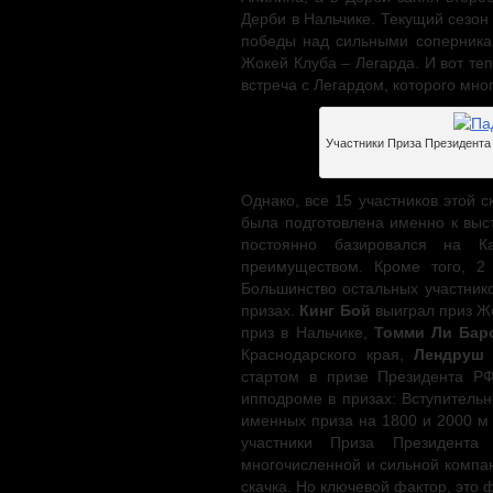
Дерби в Нальчике. Текущий сезон
победы над сильными соперникам
Жокей Клуба – Легарда. И вот те
встреча с Легардом, которого мно
Участники Приза Президента
Однако, все 15 участников этой
была подготовлена именно к выс
постоянно базировался на 
преимуществом. Кроме того, 2
Большинство остальных участник
призах.
Кинг Бой
выиграл приз Ж
приз в Нальчике,
Томми Ли Бар
Краснодарского края,
Лендруш
стартом в призе Президента Р
ипподроме в призах: Вступитель
именных приза на 1800 и 2000 м
участники Приза Президент
многочисленной и сильной компани
скачка. Но ключевой фактор, это 