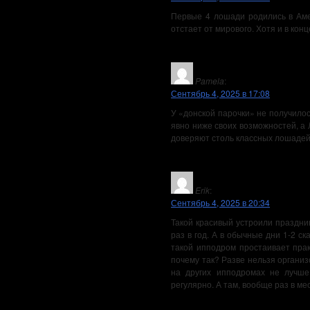
Первые 4 лошади родились в Амер
отстает от мирового. Хотя и в кон
Pamela
:
Сентябрь 4, 2025 в 17:08
У «донской парочки» не получило
явно ниже своих возможностей, а
доверяют столь классных лошадей
Erik
:
Сентябрь 4, 2025 в 20:34
Такой красивый устроили праздник
раз в год. А в обычные дни 1-2 ск
такой ипподром простаивает прак
почему так? Разве нельзя орган
на других ипподромах не лучше.
регулярно. А там, вообще раз в мес