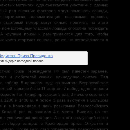
каковых митингах, куда съезжаются участники с разных
елый ряд внешних факторов могут помешать лошади,
спортировка, акклиматизация, незнакомая дорожка,
е стартовый номер могут сильно повлиять на итоги
то по-настоящему классная лошадь способна побеждать
 А крупные призы и разыгрываются для того, чтобы
них часто стартуют лошади, ранее не встречавшиеся в
спания.
эп Лидер в наградной попоне
стник Приза Перезидента РФ был известен заранее.
стов и любителей скачек, единодушно считали
Тэп
 победу. В прошлом году, он выиграл Всероссийское
каковой карьере было 11 стартов: 7 побед, одно второе и
возрасте Тэп Лидер проскакал 5 раз. В начале сезона он
на 1200 и 1400 м. А потом 3 раза выступил в Большом
е и в Краснодаре в день розыгрыша Всероссийского
. Каждый раз он занимал 4-е место. Видимо, на тот
в к увеличению дистанции. А вот его следующий сезон
Тэп Лидер выиграл в Краснодаре призы Открытия и
е место. После чего стал победителем Всероссийского