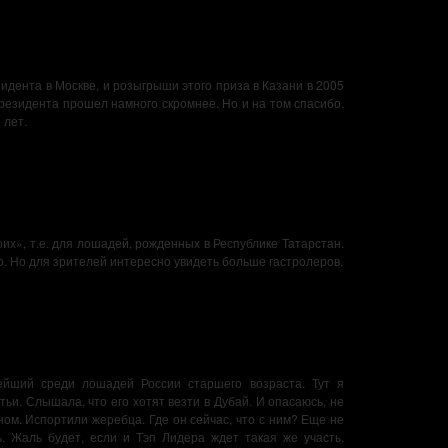
дента в Москве, и розыгрыши этого приза в Казани в 2005
 Президента прошел намного скромнее. Но и на том спасибо.
 лет.
оих», т.е. для лошадей, рожденных в Республике Татарстан.
то. Но для зрителей интересно увидеть больше гастролеров.
ейший среди лошадей России старшего возраста. Тут я
тьи. Слышала, что его хотят везти в Дубай. И опасаюсь, не
аном. Испортили жеребца. Где он сейчас, что с ним? Еще не
ь. Жаль будет, если и Тэп Лидера ждет такая же участь.