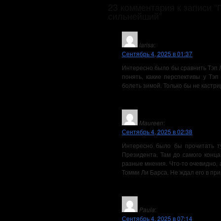
23 комментария к записи 
сильнейший”
larisa
:
Сентябрь 4, 2025 в 01:37
Интересно было бы сравнить Тэп Л
понять, какие перспективы у Тэп
болеть зимой. Только бы не кастри
Maureen
:
Сентябрь 4, 2025 в 02:38
Интересно было бы прочитать ту
Президента. Там до самого конца
разные мнения. Что-то очевидно, а 
Томми Ли Барса. Не ждал его в пр
Paula
:
Сентябрь 4, 2025 в 07:14