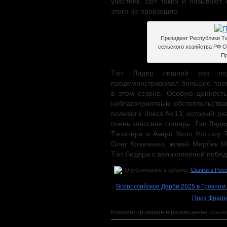
участник. Вот таких и называют
этого не произошло.
Президент Республики Т
сельского хозяйства РФ 
Пр
Тэп Лидер лишний раз под
продемонстрировал большое прев
в этом сезоне. Особую ценность
неблагоприятным обстоятельства
полевого бокса №13, который ока
очень классная лошадь. Тэп Лиде
Тэпичера и Азерс Уилл Фоллоу. 
Олег Кравченко, жокей Мирбек М
Тэп Лидера с великолепной победо
Опубликовано в рубрике
Cкачки в Рос
«
Всероссийское Дерби 2025 в Грозном
Приз Фрагр
Комментирование и размещение ссыло