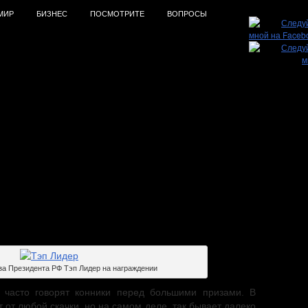
МИР
БИЗНЕС
ПОСМОТРИТЕ
ВОПРОСЫ
 2025. Побеждает сильнейший
а Президента РФ Тэп Лидер на награждении
 часто говорят конники перед большими призами. В
т от любой скачки, но на самом деле, так бывает далеко