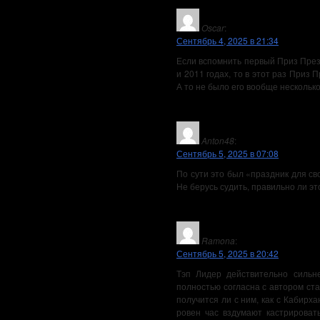
Oscar
:
Сентябрь 4, 2025 в 21:34
Если вспомнить первый Приз Прези
и 2011 годах, то в этот раз Приз
А то не было его вообще несколько
Anton48
:
Сентябрь 5, 2025 в 07:08
По сути это был «праздник для св
Не берусь судить, правильно ли э
Ramona
:
Сентябрь 5, 2025 в 20:42
Тэп Лидер действительно сильн
полностью согласна с автором ста
получится ли с ним, как с Кабирх
ровен час вздумают кастрироват