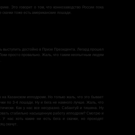
ике. Это говорит о том, что коннозаводство России пока
це скачки тоже есть американские лошади.
сь выступить достойно в Призе Президента. Легард прошел
 Локи просто провально. Жаль, что таким неопытным людям
.
 на Казанском ипподроме. Но только жаль, что это бывает
ачки по 3-4 лошади. Ну и бега не намного лучше. Жаль, что
тически. Как у нас все несуразно. Сабантуй и тишина. Ну
изовать стабильно насыщенную работу ипподром? Смотрю и
 У нас хоть какие ни есть бега и скачки, но проходят
яц скачут.