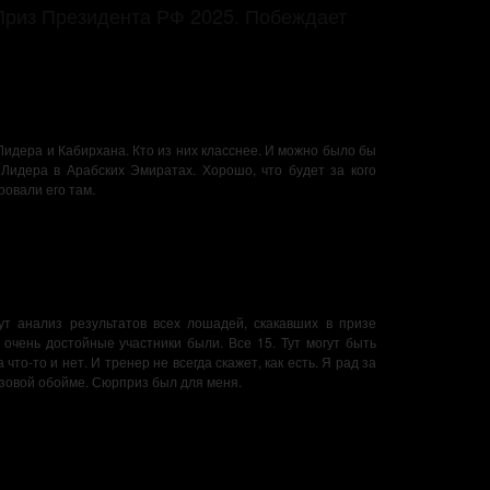
“Приз Президента РФ 2025. Побеждает
идера и Кабирхана. Кто из них класснее. И можно было бы
 Лидера в Арабских Эмиратах. Хорошо, что будет за кого
ровали его там.
т анализ результатов всех лошадей, скакавших в призе
 очень достойные участники были. Все 15. Тут могут быть
что-то и нет. И тренер не всегда скажет, как есть. Я рад за
изовой обойме. Сюрприз был для меня.