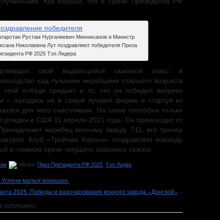
 случайными. Как хорошо, что в Призе Президента РФ
атарстан Рустам Нургалиевич Минниханов и Министр
Оксана Николаевна Лут поздравляют победителя Приза
езидента РФ 2025 Тэп Лидера
твердил свой выдающийся скаковой класс и
осходство над лучшими жеребцами старшего возраста
 этой победе придает и то, что он победил вопреки
м – находясь не в самой лучшей форме и стартуя из
зался для него счастливым. На такое способна только
р рожден в США 11 апреля 2021 года. Он происходит от
Принадлежит жеребец конному заводу 711, его тренер
амуров. Клуб «Тройная Корона» поздравляет команду
й в главном призе текущего скакового сезона.
сии
Метки:
Приз Президента РФ 2025
,
Тэп Лидер
. Успехи малых конюшен.
анта 2025. Победы и разочарования конного завода «Донской»
»
к запрещено.