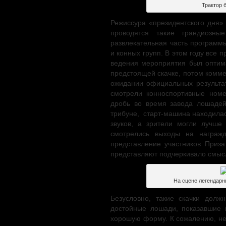
Трактор 
Режиссура «президентского дня»
проводятся такие грандиозн
развлекательная часть программ
и конных групп. В этом году все 
ведения мероприятия был оптим
предстоящей скачке, потом комме
ожидании официальных результа
смотрели конноспортивные ном
дробь во время завода лошадей
трибуне, старт-машина находилас
звуков, а зрители могли лучше
смотрелись выходы на награж
представление участников Приз
представляют подчеркивало смысл
На сцене легендарн
Безусловно, такие скачки долж
достойные лошади, показавшие 
хорошую форму. К сожалению, не