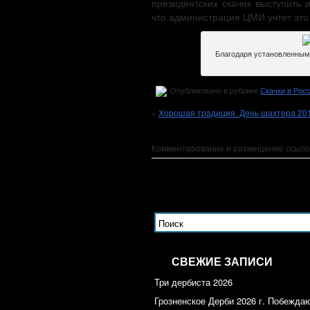
президентских скачек выступить и
что администрация ЦМИ учтет это
Благодаря установленным 
Опубликовано в рубрике
Cкачки в Рос
«
Хорошая традиция. День шахтера 20
Комментирование и размещение ссыло
СВЕЖИЕ ЗАПИСИ
Три дербиста 2026
Грозненское Дерби 2026 г. Побежда