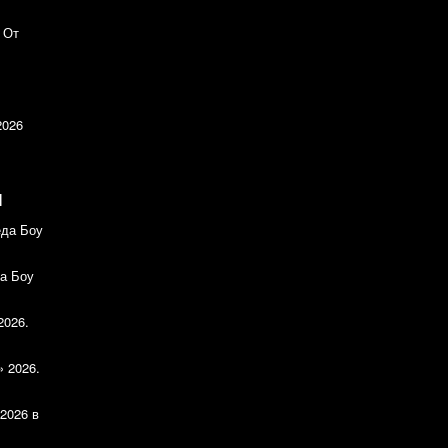
 От
2026
И
еда Боу
а Боу
2026.
» 2026.
2026 в