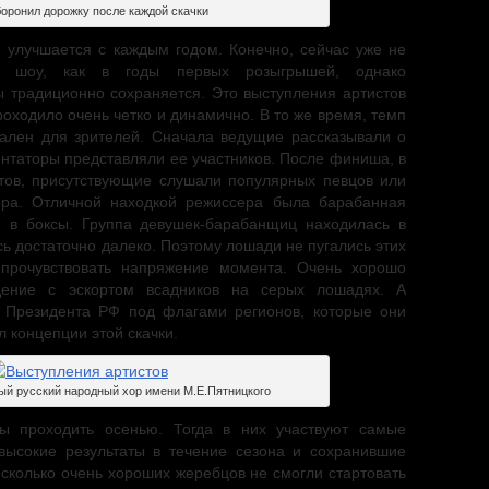
боронил дорожку после каждой скачки
 улучшается с каждым годом. Конечно, сейчас уже не
ые шоу, как в годы первых розыгрышей, однако
ы традиционно сохраняется. Это выступления артистов
проходило очень четко и динамично. В то же время, темп
ален для зрителей. Сначала ведущие рассказывали о
нтаторы представляли ее участников. После финиша, в
тов, присутствующие слушали популярных певцов или
ера. Отличной находкой режиссера была барабанная
 в боксы. Группа девушек-барабанщиц находилась в
ь достаточно далеко. Поэтому лошади не пугались этих
 прочувствовать напряжение момента. Очень хорошо
дение с эскортом всадников на серых лошадях. А
а Президента РФ под флагами регионов, которые они
 концепции этой скачки.
ый русский народный хор имени М.Е.Пятницкого
ны проходить осенью. Тогда в них участвуют самые
высокие результаты в течение сезона и сохранившие
сколько очень хороших жеребцов не смогли стартовать