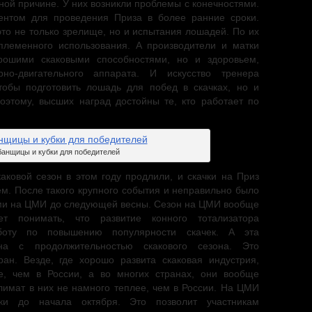
ной причине. У них возникли проблемы с конечностями.
ентом для проведения Приза в более ранние сроки.
это не только зрелище, но и испытания лошадей. По их
племенного использования. А производители и матки
рошими скаковыми способностями, но и здоровьем,
но-двигательного аппарата. И искусство тренера
тобы подготовить лошадь для побед в скачках, но и
Поэтому, высших наград достойны те, кто работает по
анщицы и кубки для победителей
аковой сезон в этом году продлили, и скачки на Приз
ем. После такого крупного события и неправильно было
ами на ЦМИ до следующей весны. Сезон на ЦМИ вообще
т понимать, что развитие конного тотализатора
боту по повышению популярности скачек. А эта
на с продолжительностью скакового сезона. Это
ан. Везде, где хорошо развита скаковая индустрия,
е, чем в России, а во многих странах, они вообще
климат в них не намного теплее, чем в России. На ЦМИ
ки до начала октября. Это позволит участникам