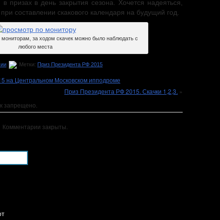
 в призах в день закрытия сезона. Хочется надеяться,
 при составлении скакового календаря на будущий год.
мониторам, за ходом скачек можно было наблюдать с
любого места
сии
Метки:
Приз Президента РФ 2015
15 на Центральном Московском ипподроме
Приз Президента РФ 2015. Скачки 1,2,3.
»
к запрещено.
Комментарии закрыты.
ют