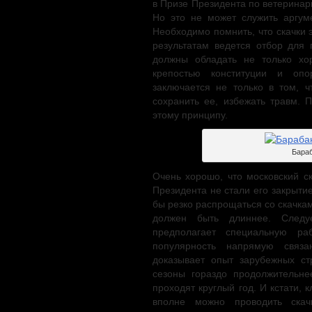
в Призе Президента по ветеринар
Но это не может служить аргум
Необходимо помнить, что скачки 
результатам ведется отбор для 
должны обладать не только хо
крепостью конституции и опор
заключается не только в том, ч
сохранить ее, избежать травм. 
этому принципу.
Бараб
Очень хорошо, что московский ск
Президента не стали его закрыти
бы резко распрощаться со скачк
должен быть длиннее. Следуе
предполагает специальную ра
популярность напрямую связа
доказывает опыт зарубежных стр
сезоны гораздо продолжительне
проходят круглый год. И кстати, 
вполне можно проводить скач