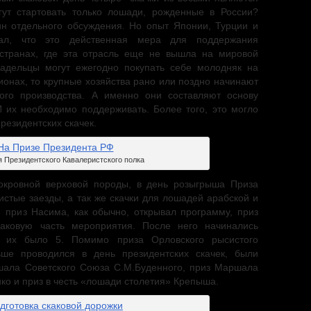
гут стартовать только лошади, рожденные в России?
н отдельного обсуждения. Но опыт Японии, Турции и
зал, что это действенная мера для поддержания
 странах, где эта отрасль еще не вышла на мировой
ладельцы могут ежегодно покупать себе молодняк на
ионах, то крупные хозяйства рано или поздно начинают
ого производства. А именно они составляют основу
И их необходимо поддерживать. Более того, это могло
резидентских скачек.
 Президентского Кавалеристского полка
окровной верховой породы, в день розыгрыша Приза
стые заезды, а так же скачки для лошадей арабской и
з приз Насима, как обычно, открывал программу, приз
каковую часть мероприятия. После него начинались
у их было 5. Помимо приза Орловского рысистого
ьше проводился в день президентских скачек, были
шала Советского Союза С.М.Буденного, приз Маршала
ко и приз в честь «лошади столетия» Крепыша.