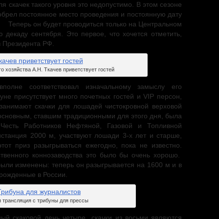
 скачек такого уровня это недопустимо. В этом сезоне
обрел постоянное место проведения и постоянную дату
. Теперь он будет проводиться только на Центральном
 декаду сентября. Это первое, что хочется отметить,
з Президента РФ.
о хозяйства А.Н. Ткачев приветствует гостей
спания.
олне соответствовал изначальному замыслу его
уне присутствует много почетных гостей и VIP персон,
занимают скачки для лошадей чистокровной верховой
 основным, ставшим традиционными для этого дня, была
Честь Работников Нефтяной, Газовой и Топливной
станция 2000 м, участвуют лошади 3-х лет и старше,
тот приз разыгрываться ежегодно, пока не известно.
твенного коннозаводства это было бы очень хорошо.
ыли изменены: теперь он разыгрывается на 1600 м и в
 рожденные в России.
 трансляция с трибуны для прессы
ный скаковой день четыре скачки из восьми являются