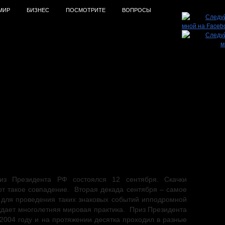
МИР
БИЗНЕС
ПОСМОТРИТЕ
ВОПРОСЫ
 2015. Общее впечатление
из Президента РФ состоялся 12 сентября. Скачки
Вот такое совпадение. Вторая декада сентября – самое
для проведения таких знаковых событий ипподромной
ждает многолетняя мировая практика. Приз Президента
2004 году и на протяжении десятка проходил в разные