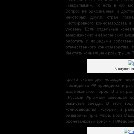
«закрытыми». То есть в них мо
Вопрос не однозначный и достои
некоторых других стран пока
чистокровного коннозаводства в
уровень. Если отдельные конев
американских и европейских аукц
работать с лошадьми собственн
отечественного коннозаводства. 
бы стать концепцией розыгрыша П
Выступления
Кроме скачек для лошадей чист
Президента РФ проводятся и рыси
ахалтекинской пород. В этот ра
«Русский Аргамак» завершал с
рысистые заезды. В этом год
коннозаводства, который и ран
разыграны приз Мира, приз Мар
бронетанковых войск Я.Н.Федорен