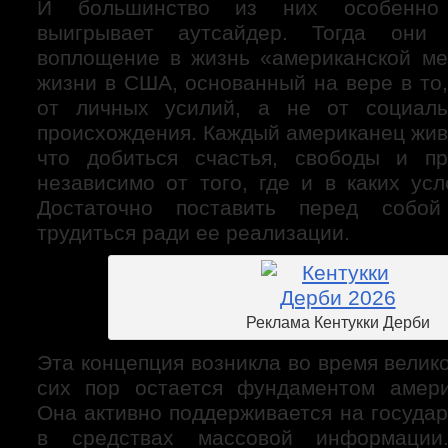
И большинство из них особенно 
выигрывает аутсайдер. Тогда они 
воплощение в жизнь «американской ме
жизни в США, основанный на вере в то,
от личных усилий, а не от социаль
происхождения. Каждый американец жив
что добиться счастья, свободы и пр
независимо от того, где и в каких ус
Достаточно поставить перед собо
трудиться ради ее реализации.
Реклама Кентукки Дерби
Эта концепция возникла во время велик
сих пор остается фундаментом амери
Она активно поддерживается на госуда
в средствах массовой информации.