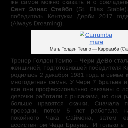
же самое можно сказать и о совладел
Сент Элиас Стейбл
(St. Elias Stable
победитель Кентукки Дерби 2017 год
(Always Dreaming).
Мать Голден Темпо — Каррамба (Ca
Тренер Голден Темпо –
Чери ДеВо
стал
женщиной, подготовившей победителя К
родилась 2 декабря 1981 года в семье 
многодетная семья. У Чери 7 братьев и
все они профессионально связаны с л
девочки работали с рысаками, но она р
больше нравятся скачки. Сначала 
проездки, потом 5 лет работала 
покойного Чака Саймона, затем 
ассистентом Чеда Брауна. И только в 