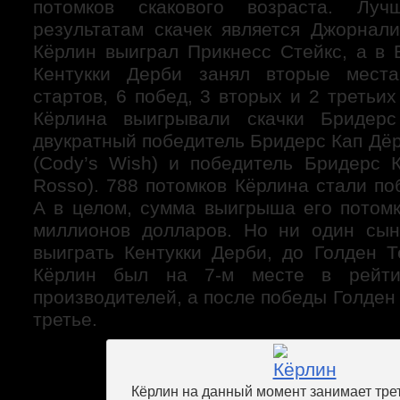
потомков скакового возраста. Л
результатам скачек является Джорнали
Кёрлин выиграл Прикнесс Стейкс, а в 
Кентукки Дерби занял вторые мест
стартов, 6 побед, 3 вторых и 2 третьих
Кёрлина выигрывали скачки Бридер
двукратный победитель Бридерс Кап Дё
(Cody’s Wish) и победитель Бридерс 
Rosso). 788 потомков Кёрлина стали по
А в целом, сумма выигрыша его потомк
миллионов долларов. Но ни один сын
выиграть Кентукки Дерби, до Голден Т
Кёрлин был на 7-м месте в рейтин
производителей, а после победы Голден
третье.
Кёрлин на данный момент занимает трет