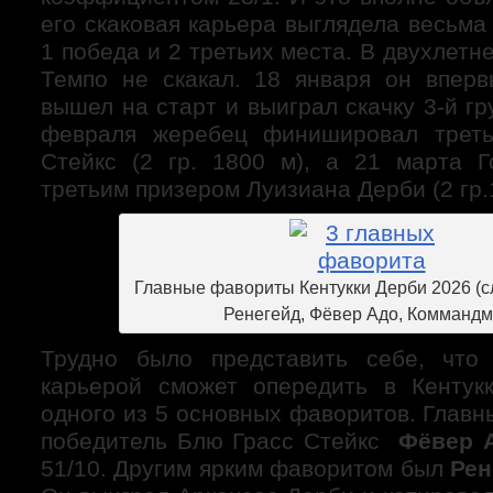
его скаковая карьера выглядела весьма 
1 победа и 2 третьих места. В двухлетн
Темпо не скакал. 18 января он впер
вышел на старт и выиграл скачку 3-й гр
февраля жеребец финишировал трет
Стейкс (2 гр. 1800 м), а 21 марта 
третьим призером Луизиана Дерби (2 гр.
Главные фавориты Кентукки Дерби 2026 (с
Ренегейд, Фёвер Адо, Коммандм
Трудно было представить себе, что
карьерой сможет опередить в Кентук
одного из 5 основных фаворитов. Главн
победитель Блю Грасс Стейкс
Фёвер 
51/10. Другим ярким фаворитом был
Рен