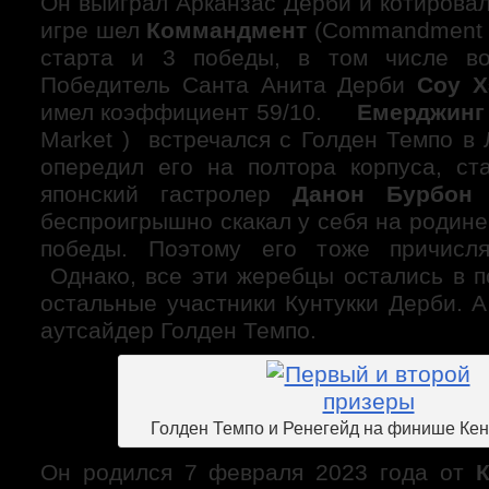
Он выиграл Арканзас Дерби и котировал
игре шел
Коммандмент
(Commandment )
старта и 3 победы, в том числе в
Победитель Санта Анита Дерби
Соу Х
имел коэффициент 59/10.
Емерджинг
Market ) встречался с Голден Темпо в
опередил его на полтора корпуса, ст
японский гастролер
Данон Бурбон
(
беспроигрышно скакал у себя на родине,
победы. Поэтому его тоже причисл
Однако, все эти жеребцы остались в п
остальные участники Кунтукки Дерби. 
аутсайдер Голден Темпо.
Голден Темпо и Ренегейд на финише Кен
Он родился 7 февраля 2023 года от