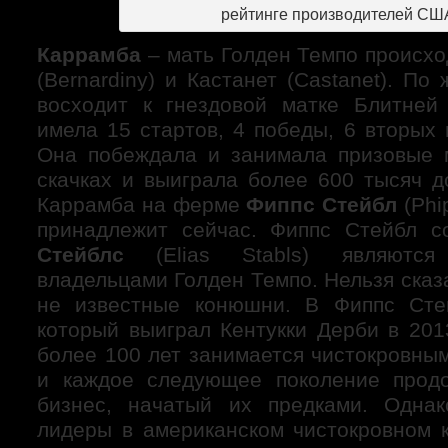
рейтинге производителей СШ
Каррамба
– мать Голден Темпо происхо
(Bernardiny) и Кастанет (Castanet). По
восходит к гнездовой матке Блитней (
имела 15 стартов, 4 победы, 6 вторых 
Она побеждала и занимала призовые 
скачках и выиграла более 600 тысяч д
Каррамба на ферме
Фиппс Стейбл
(Phip
принадлежит сейчас. Фиппс Стейбл 
Стейблс
(Elias Stabls) являются
владельцами Голден Темпо. Нельзя сказа
не известные конюшни. В Фиппс Сте
который выиграл Кентукки Дерби в 201
более 100 лет занимается чистокровны
и каждое следующее поколение про
бизнес, начатый их предками. Однак
лидеры в американском чистокровном к