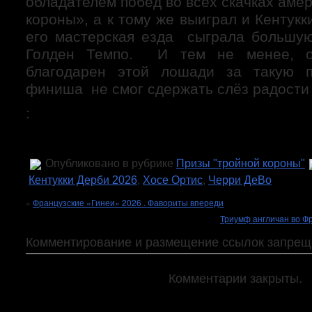
обладателем побед во всех скачках аме
короны», а к тому же выиграл и Кентукк
его мастерская езда сыграла большу
Голден Темпо. И тем не менее, о
благодарен этой лошади за такую п
финиша не смог сдержать слёз радости 
:
Опубликовано в рубрике
Призы "тройной короны"
Кентукки Дерби 2026
,
Хосе Ортис
,
Черри ДеВо
«
Французские «Гинеи» 2026 . Фавориты впереди
Триумф англичан во Ф
Комментирование и размещение ссылок запрещ
Комментарии закрыты.