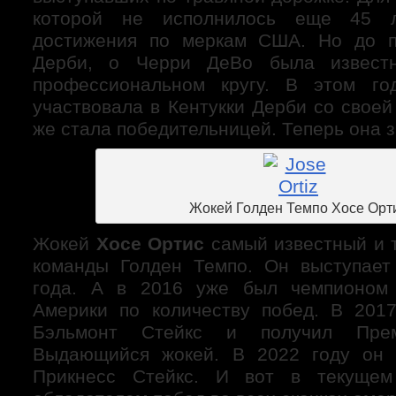
которой не исполнилось еще 45 л
достижения по меркам США. Но до п
Дерби, о Черри ДеВо была извест
профессиональном кругу. В этом г
участвовала в Кентукки Дерби со свое
же стала победительницей. Теперь она 
Жокей Голден Темпо Хосе Орт
Жокей
Хосе Ортис
самый известный и 
команды Голден Темпо. Он выступает
года. А в 2016 уже был чемпионом
Америки по количеству побед. В 201
Бэльмонт Стейкс и получил Пре
Выдающийся жокей. В 2022 году он 
Прикнесс Стейкс. И вот в текущем