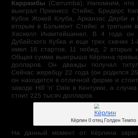
Каррамбы
(Carrumba). Напомним, что 
выиграл Прикнесс Стейкс, Бридерс Кап
Кубок Жокей Клуба, Арканзас Дерби и 
вторым в Бэльмонт Стейкс и третьим в
Хаскелл Инвитейшинел. В 4 года он 
Дубайского Кубка и еще трех скачек 1-
имел 16 стартов, 11 побед, 2 вторых 
Общая сумма выигрыша Кёрлина превы
долларов. Он дважды получал титу
Сейчас жеребцу 22 года (он родился 25 
он находится в отличной форме и стои
заводе Hill ‘n’ Dale в Кентукки, а случк
стоит 225 тысяч долларов.
Кёрлин 0 отец Голден Темпо
На данный момент от Кёрлина зарег