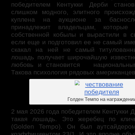
победителем Кентукки Дерби стано
слишком модного, элитного происхож
куплена на аукционе за басносл
принадлежит владельцам, которые
собственной кобылы и вырастили в с
если еще и подготовил ее не самый им
скакал на ней не самый титулованн
лошадь получает широчайшую известн
любовь и становится национальны
Такова психология рядовых американцев
Голден Темпо на награждени
2 мая 2026 года победителем Кентукки 
такая лошадь. Это жеребец по кли
(Golden Tempo). Он был аутсайдер
коэффициентом 23/1. И это вполне объ