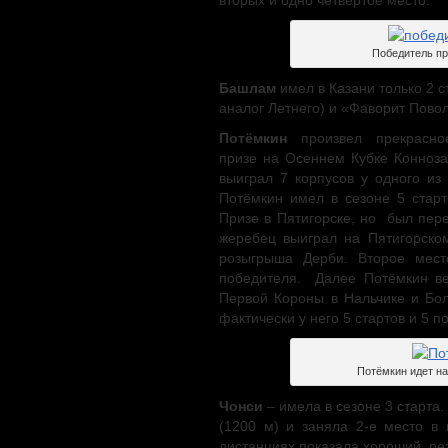
Победитель п
Башлам
имел в Казани только 2 с
аналог Летнего) и «Фаворит Повол
Потёмкин
произвел
прекрасно
призе на Осеннем Кубке Конно
выиграл 7 корпусов у одного из
Потёмкин имел в сезоне 5 ста
Призе в Пятигорске, но был пере
жеребец выиграл на Пятигорско
розыгрыша Дерби. Второе мест
победителя. Далее Потёмкин ве
Первой Короны в Нальчике и Бол
фактически у него 5 стартов и 5 п
Потёмкин идет н
Чонси
– имела в сезоне 3 старта
(1200 м) и заняла 2-е место в 
дистанциях показала хороший рез