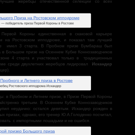
 лучшие жеребцы отечественной селекции со всех
— победитель приза Первой Короны в Ростове
 Первой Короны
единственная в скаковой карьере
м на Ростовском ипподроме, и показал там лучший
 где имел 3 старта. В Пробном призе Бумбараш был
 а в Большом призе на Осеннем Кубке Коннозаводчиков
зоне 4 старта и участвовал только в традиционных
роме среди двухлетних жеребцов лидировал
Искандер
цер).
ебец Ростовского ипподрома Искандер
ды: в Пробном и Летнем призе, в Призе Первой Короны
йстренко третьим. В Осеннем Кубке Коннозаводчиков
упил неудачно: остался девятым. Искандер рожден в
тых призах, однако, его тренер Ю.А.Голоденко посчитал,
ровать с импортными лошадьми и не ошибся.