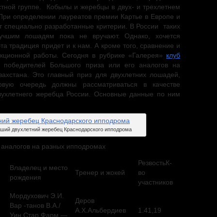
тной группе. Кобылы и жеребцы в двух- и трехлетнем
 При определении лауреатов премии Картье в Европе и
 специально разработанные критерии. В России таких
учшим лошадям пока не вручают. Однако, хочется
эта традиция придет и к нам. А кроме того, сравнение и
кционной работы. Сегодня в рубрике «Галерея»
клуб
 победителей Большого приза или его аналогов на
ахстана. Это главный приз для двухлетних лошадей,
спания.
рвую очередь должны рассматриваться в качестве
вухлетнего жеребца России. Основные данные по ним
ший двухлетний жеребец Краснодарского ипподрома
 аналогов на разных ипподромах
РезвостьК-
Владелец и место
Тренер и жокей
во
рождения
участников
Мордухович Э.И.
Деров
Вар -танов В.А./
А.Х.Альбердиев
1.41,19
Уин Стар Фарм —