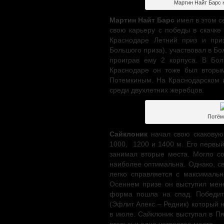
Мартин Найт Барс 
Мартин Найт Барс
имел в этом се
свою карьеру с победы в скачке
Краснодаре Летний приз и приз
Большого приза), участвовал в Б
проиграв ему 2 корпуса. В Бо
Краснодаре он тоже был вторы
Потемкиным. На Краснодарском 
среди двухлетних жеребцов.
Потём
Сайклоник
начал свою скаковую 
1000, 1200 и 1400 м. Его первы
занимал вторые места. Могло со
наиболее оптимальна. Однако, с
легко справляется с максималь
Осеннем призе он выступил мене
форма пошла на спад. Победит
(Эфлит Алекс – Редник) который н
в июле. Сайклоник выступал в Пя
вторых и одно четвертое место.