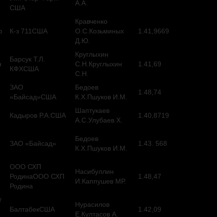
А.А.
США
Кравченко
ф
К-з 711США
О.С.Козьминых
1.41,9669
Д.Ю.
Круглыхин
Барсук Т.Л.
н
С.Н.Круглыхин
1.41,69
КФХСША
С.Н.
ЗАО
Бедоев
1.48,74
«Байсад»США
К.Х.Пшуков И.М.
Шаптукаев
Кадыров Р.А.США
1.40,8719
А.С.Улубаев Х.
Бедоев
ЗАО «Байсад»
1.43. 568
К.Х.Пшуков И.М.
ООО СХП
Насибуллин
РодинаООО СХП
1.48,47
И.Каппушев МР.
Родина
т
Нурасилов
БалтабекСША
1.42,09
Е.Култасов А.