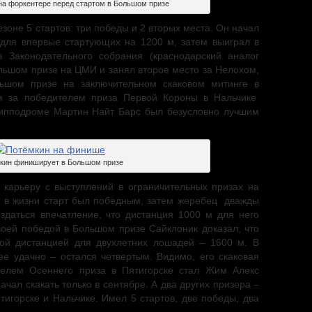
на форкентере перед стартом в Большом призе
зоне 5 стартов: три победы и 2 вторых места. Он начал
 для впервые стартующих на 1200 м, затем выиграл в
 Законодательного собрания (краснодарский аналог
ольшом призе на ЦМИ и занял второе место за Нелохом,
льшом призе на заключительном скаковом митинге в
м за победителем приза Первой Короны в Нальчике
ипподроме Мартин Найт Барс был безусловно лучшим
кин финиширует в Большом призе
карьеру с выступлений в ограничительных призах на
й в жизни старт был победным, затем жеребец дважды
здаться впечатление, что дистанция 1000 м для него
воей победой в Большом призе Сайклоник доказал, что
ной дистанцией для двухлетних лошадей – 1600 м. В
е удачно – остался четвертым. Видимо, его скаковая
елем Осеннего приза в Пятигорске стал Жим Алекс
ачал скакать только в сентябре. А два других призера –
тигорске и Нальчике. Имел 5 стартов, две победы, два