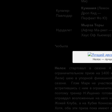
Ми)
Кумания
(Лемон
Кулагер-
Дроп Кид —
Павлодар
Перфект Фо Ю)
Мырза Торы
Нурдалет
(Афтер Ма-ркет —
Хаус Оф Хьюмор)
*кобыла
Нелох — лучши
Нелох
стартовал в сезоне 4
ограничительном призе на 1400
Лили) шею в упорной финишной
сезоне. Глэм Марк не участвов
встретившись с ним в ограничите
поэтому тренер Н.Ищенко готови
оправдал возложенные на него н
Жокей Клуба, а на Кубке Конноза
Хотя, оба эти приза пока имеют 