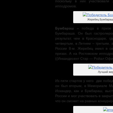
поскольку в них участвовали
ипподромов.
Жеребец Бумбараш 
Бумбараш –
победа в призе
Бумбараша. Он был гастролеро
результат, чем в Краснодаре,
четвертым, в Летнем – третьим,
России 8-м. Жеребец имел в се
призах. А на Ростовском иппод
((Инкандесент Cтар — Рoйал Офи
Лучший жер
Из пяти стартов у него две побе
он был вторым, в Мемориале Ма
Искандер, как и Бумбараш, выст
России и мог участвовать в закры
что он сможет на равных конкури