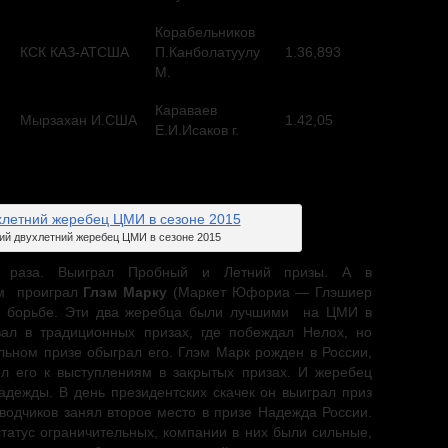
Корабельников
КСК КАЗ-АТСША
П.Канболатуулу
1.36,893
М.
Караваев
Мырзахан И.США
1.42,05
Е.И.Исаков г.
й двухлетний жеребец ЦМИ в сезоне 2015
 раза. Выиграл Пробный и Летний призы. А в
 м проиграл
Глэм Марку
(Maркет Юфoриa — Глэшиeр
 борьбе. Эти два жеребца были лучшими на ЦМИ в
ал в традиционных призах, где побеждал Нелох, но
льном призе обыграл его. Глэм Марк рожден в России,
л его к выступлениям в закрытых призах. И жеребец
адежды. В день президентских скачек он выиграл приз
водчиков занял второе место в призе Надежда России.
статус ограничительных, компании в них были сильные,