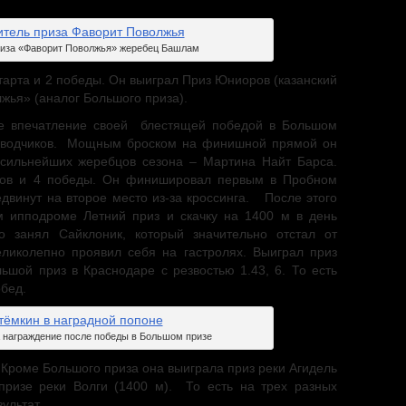
риза «Фаворит Поволжья» жеребец Башлам
тарта и 2 победы. Он выиграл Приз Юниоров (казанский
жья» (аналог Большого приза).
е впечатление своей
блестящей победой в Большом
заводчиков. Мощным броском на финишной прямой он
 сильнейших жеребцов сезона – Мартина Найт Барса.
ртов и 4 победы. Он финишировал первым в Пробном
двинут на второе место из-за кроссинга. После этого
м ипподроме Летний приз и скачку на 1400 м в день
о занял Сайклоник, который значительно отстал от
ликолепно проявил себя на гастролях. Выиграл приз
ьшой приз в Краснодаре с резвостью 1.43, 6. То есть
обед.
а награждение после победы в Большом призе
. Кроме Большого приза она выиграла приз реки Агидель
призе реки Волги (1400 м).
То есть на трех разных
ультат.