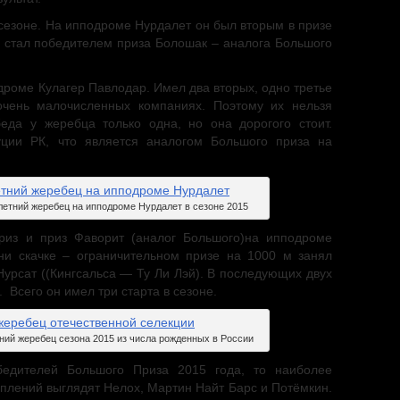
 сезоне. На ипподроме Нурдалет он был вторым в призе
р стал победителем приза Болошак – аналога Большого
дроме Кулагер Павлодар. Имел два вторых, одно третье
очень малочисленных компаниях. Поэтому их нельзя
еда у жеребца только одна, но она дорогого стоит.
уции РК, что является аналогом Большого приза на
етний жеребец на ипподроме Нурдалет в сезоне 2015
из и приз Фаворит (аналог Большого)на ипподроме
ни скачке – ограничительном призе на 1000 м занял
Нурсат ((Кингсальса — Ту Ли Лэй). В последующих двух
 Всего он имел три старта в сезоне.
ний жеребец сезона 2015 из числа рожденных в России
обедителей Большого Приза 2015 года, то наиболее
плений выглядят Нелох, Мартин Найт Барс и Потёмкин.