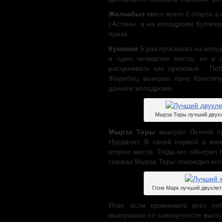
Желкабыз
имел всего 2 старта в
г.Астаны, а на ипподроме Кулаге
приза.
Кумания
5 раз проскакал на иппо
и одно четвертое места, но в 
расценивать как призовые. Поб
Жеребец выиграл приз Констит
данном ипподроме.
Мырза Торы лучший двухл
Мырза Торы
выиграл Летний пр
Нурдалет. В своей первой в жиз
второе место. Тогда его обыграл 
скачках Мырза Торы опередил его.
Глэм Марк лучший двухлет
Итак, если сравнивать всех п
выигрышно по совокупности высту