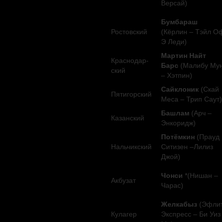
Версай)
Бумбараш
Ростовский
(Кёрлин – Тэйл О
Э Леди)
Мартин Найт
Краснодар-
Барс
(Малибу Му
ский
– Хэтпин)
Сайклоник
(Скай
Пятигорский
Меса – Трип Саут)
Башлам
(Арч –
Казанский
Энкоридж)
Потёмкин
(Прауд
Нальчикский
Ситизен –Лилиз
Джой)
Чонси
*(Нишан –
Акбузат
Чарас)
Желкабыз
(Эфли
Кулагер
Экспресс – Би Уиз